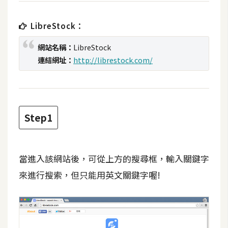
t
r
LibreStock：
a
t
網站名稱：
LibreStock
o
連結網址：
http://librestock.com/
r
去
背
Step1
與
合
成
當進入該網站後，可從上方的搜尋框，輸入關鍵字
攝
來進行搜索，但只能用英文關鍵字喔!
影
商
品