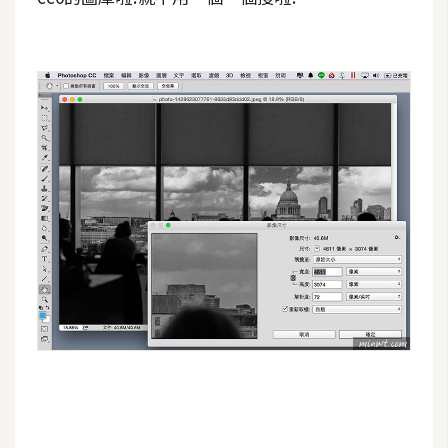
S
S
J
a
v
a
S
c
r
i
p
t
U
I
/