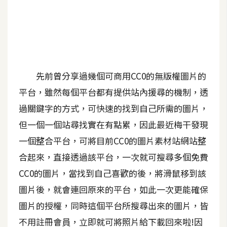
A
I
應
用
設
先前曾分享過幾個可商用CC0的無版權圖片的
計
平台，雖然每個平台都有提供站內援尋的機制，透
過關鍵字的方式，可快速的找到自己所需的圖片，
網
但一個一個站尋找實在有點累，因此最近梅干發現
站
一個整合平台，可將目前CC0的圖片素材站網站整
合起來，直接透過該平台，一次就可搜尋多個免費
影
CC0的圖片，當找到自己喜歡的後，將滑鼠移到該
像
圖片後，就會連回原來的平台，如此一次更能確保
圖片的授權，同時這個平台所搜尋出來的圖片，皆
A
d
不用註冊會員，立即就可將照片給下載回來啦!因
o