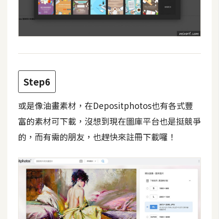
空
間
網
頁
Step6
設
計
或是像油畫素材，在Depositphotos也有各式豐
富的素材可下載，沒想到現在圖庫平台也是挺競爭
前
端
的，而有需的朋友，也趕快來註冊下載囉！
H
T
M
L
/
C