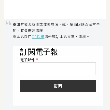
U
X
※如有發現掉圖或檔案無法下載，請由回應區留言告
R
知，將會盡速處理！
W
※本站採用
CC授權
請勿轉貼本站文章，謝謝。
D
網
頁
後
端
P
H
P
D