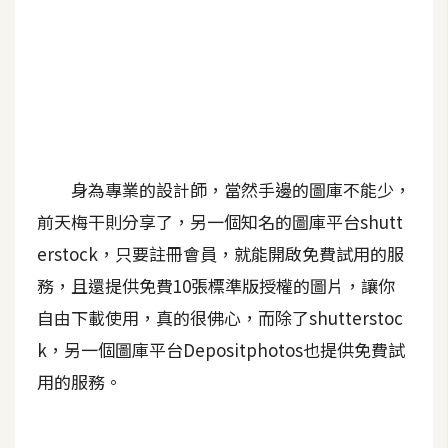
A
I
應
用
設
計
身為專業的設計師，當然手邊的圖庫不能少，
前天梅干則分享了，另一個知名的圖庫平台shutt
網
erstock，只要註冊會員，就能開啟免費試用的服
站
務，且還提供免費10張標準版授權的圖片，讓你
自由下載使用，真的很佛心，而除了shutterstoc
影
k，另一個圖庫平台Depositphotos也提供免費試
像
用的服務。
A
d
o