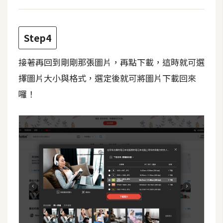
W
o
Step4
o
C
接著再回到剛剛那張圖片，再點下載，這時就可選
o
擇圖片大小與格式，選定後就可將圖片下載回來
m
m
囉！
e
r
c
e
金
流
物
流