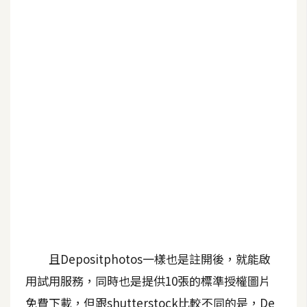
b
e
P
h
o
t
o
s
h
o
p
I
l
且Depositphotos一樣也是註開後，就能啟
l
用試用服務，同時也是提供10張的標準授權圖片
u
s
免費下載，但跟shutterstock比較不同的是，De