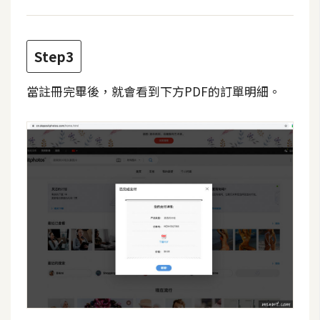
d
P
r
e
s
Step3
s
當註冊完畢後，就會看到下方PDF的訂單明細。
安
裝
與
設
定
外
掛
實
作
電
商