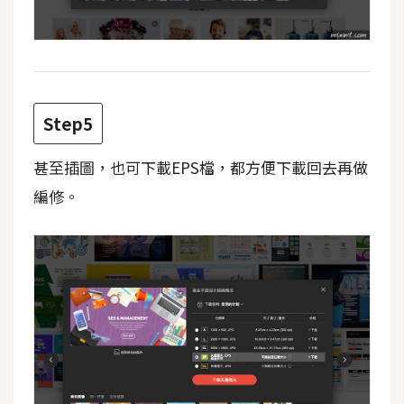
架
設
主
機
與
Step5
網
域
甚至插圖，也可下載EPS檔，都方便下載回去再做
編修。
S
E
O
工
具
免
費