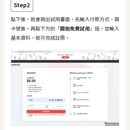
費
Step2
圖
庫
點下後，就會跳出試用畫面，先輸入付款方式，與
卡號後，再點下方的「
開始免費試用
」鈕，並輸入
免
基本資料，就可完成註冊。
費
字
型
網
站
架
設
W
o
r