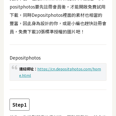
t
positphotos要先註冊會員後，才能開啟免費試用
r
下載，同時Depositphotos裡面的素材也相當的
a
t
豐富，因此身為設計的你，或是小編也趕快註冊會
o
員，免費下載10張標準授權的圖片吧！
r
去
Depositphotos
背
與
連結網址：
https://cn.depositphotos.com/hom
合
e.html
成
攝
影
Step1
商
品