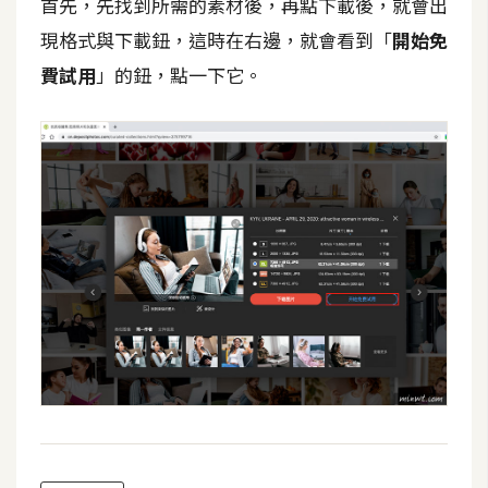
首先，先找到所需的素材後，再點下載後，就會出
攝
影
現格式與下載鈕，這時在右邊，就會看到「
開始免
費試用
」的鈕，點一下它。
手
機
攝
影
器
材
操
控
資
源
免