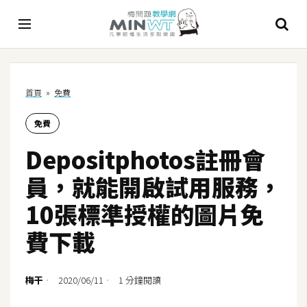
A
首頁
»
免費
I
免費
A
I
Depositphotos註冊會
工
具
員，就能開啟試用服務，
C
10張標準授權的圖片免
h
費下載
a
t
G
梅干
2020/06/11
1 分鐘閱讀
P
T