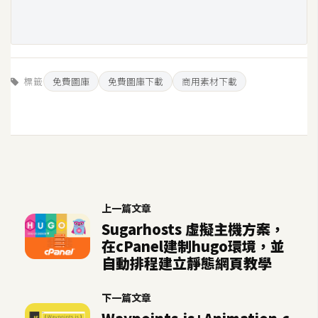
o
c
k
e
r
標籤
免費圖庫
免費圖庫下載
商用素材下載
伺
服
器
設
定
上一篇文章
資
Sugarhosts 虛擬主機方案，
源
在cPanel建制hugo環境，並
自動排程建立靜態網頁教學
免
費
下一篇文章
圖