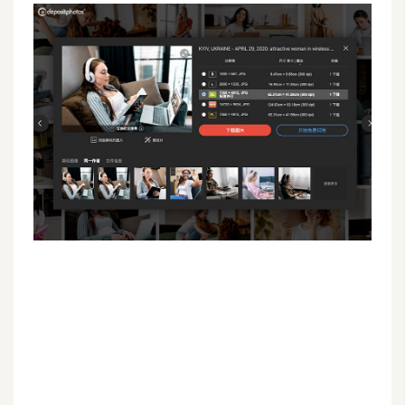
G
e
m
i
n
i
A
I
生
成
圖
片
影
片