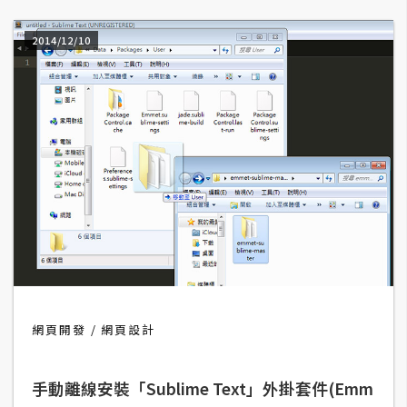
d
P
r
2014/12/10
e
s
s
安
裝
與
設
定
外
掛
實
網頁開發
網頁設計
作
電
手動離線安裝「Sublime Text」外掛套件(Emm
商