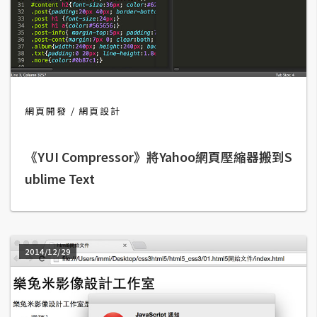
t
r
a
t
o
r
網頁開發
網頁設計
去
《YUI Compressor》將Yahoo網頁壓縮器搬到S
背
與
ublime Text
合
成
攝
影
2014/12/29
商
品