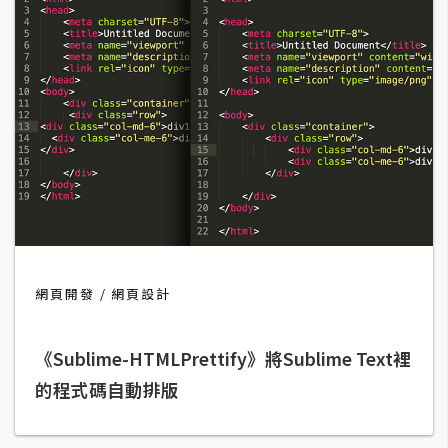
費
圖
庫
免
費
字
型
網
站
網頁開發
網頁設計
架
設
《Sublime-HTMLPrettify》將Sublime Text裡
的程式碼自動排版
W
o
r