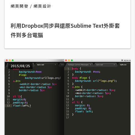
網頁開發
網頁設計
A
I
應
用
利用Dropbox同步與還原Sublime Text外掛套
件到多台電腦
設
計
2015/08/25
網
站
影
像
A
d
o