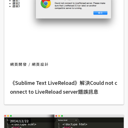
攝
影
手
機
攝
影
網頁開發
網頁設計
器
材
《Sublime Text LiveReload》解決Could not c
操
控
onnect to LiveReload server錯誤訊息
資
源
免
2014/12/22