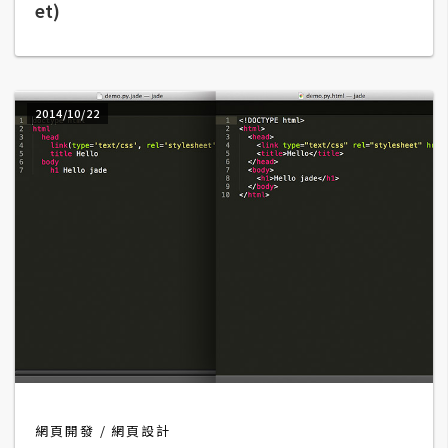
et)
W
o
o
C
2014/10/22
o
m
m
e
r
c
e
金
流
物
流
網頁開發
網頁設計