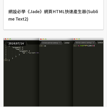
架
設
網設必學《Jade》網頁HTML快速產生器(Subli
me Text2)
主
機
與
網
域
2014/07/14
S
E
O
工
具
免
費