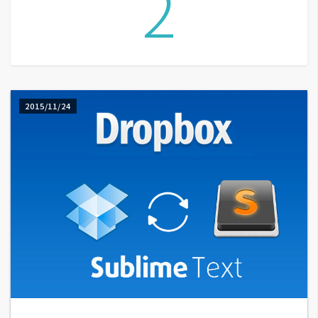
2
G
e
m
i
2015/11/24
n
i
A
I
生
成
圖
片
影
片