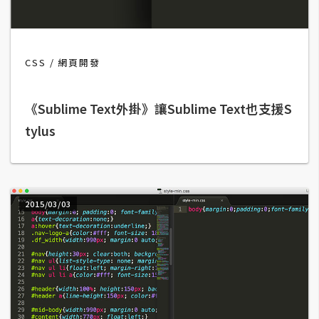
b
e
P
CSS
網頁開發
h
o
《Sublime Text外掛》讓Sublime Text也支援S
t
o
tylus
s
h
o
p
2015/03/03
I
l
l
u
s