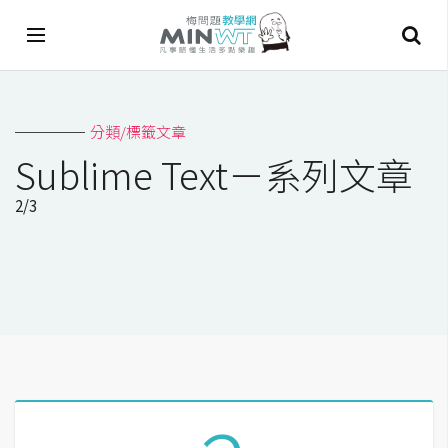
A
分類/標籤文章
I
Sublime Text－系列文章
A
2/3
I
工
具
C
h
a
t
G
P
T