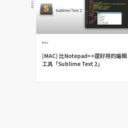
金流物流
架設
主機與網域
SEO 工具
MAC
免費空間
[MAC] 比Notepad++還好用的編輯
工具「Sublime Text 2」
網頁設計
前端
HTML / CSS
JavaScript
UI / UX