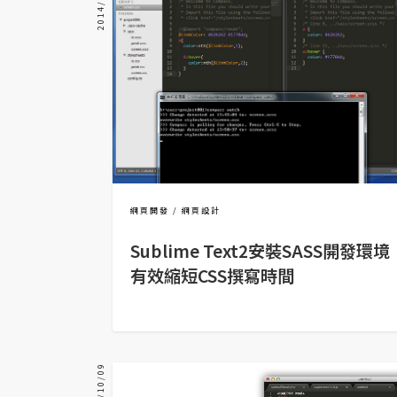
2014/01/16
器材操控
資源
免費圖庫
免費字型
網站架設
網頁開發
網頁設計
WordPress
Sublime Text2安裝SASS開發環境
安裝與設定
有效縮短CSS撰寫時間
外掛實作
電商
WooCommerce
2012/10/09