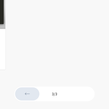
←
3/3