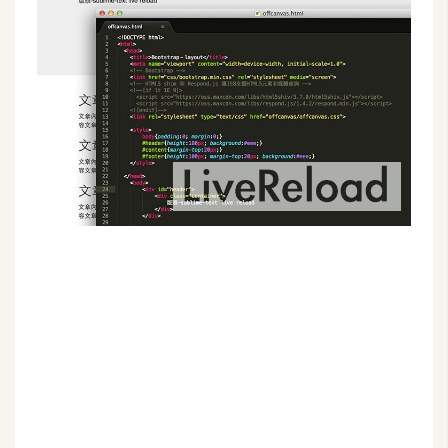
G
e
m
i
n
i
A
I
生
成
圖
片
影
片