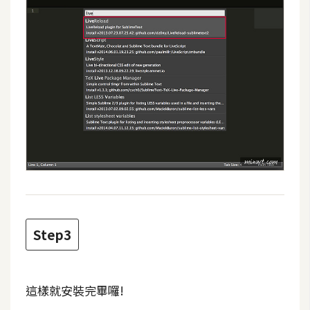
d
P
r
e
s
s
安
裝
與
設
定
外
掛
Step3
實
作
電
這樣就安裝完畢囉!
商