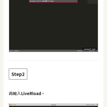
費
圖
庫
免
費
字
型
網
站
Step2
架
設
再輸入
LiveRload
。
W
o
r