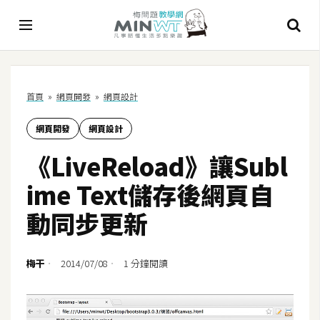
A
首頁
»
網頁開發
»
網頁設計
I
網頁開發
網頁設計
A
I
《LiveReload》讓Subl
工
具
ime Text儲存後網頁自
C
動同步更新
h
a
t
梅干
2014/07/08
1 分鐘閱讀
G
P
T