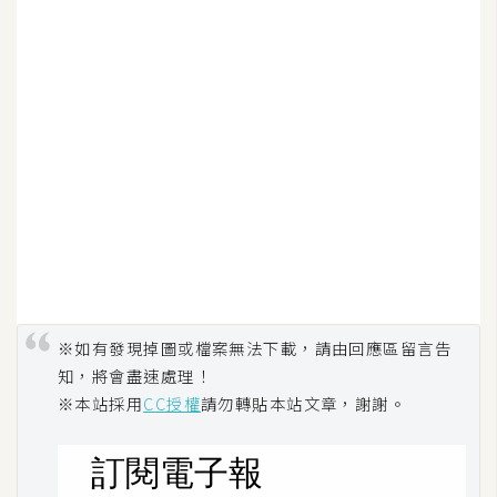
示
免
費
版
型
M
A
C
※如有發現掉圖或檔案無法下載，請由回應區留言告
知，將會盡速處理！
開
※本站採用
CC授權
請勿轉貼本站文章，謝謝。
箱
梅