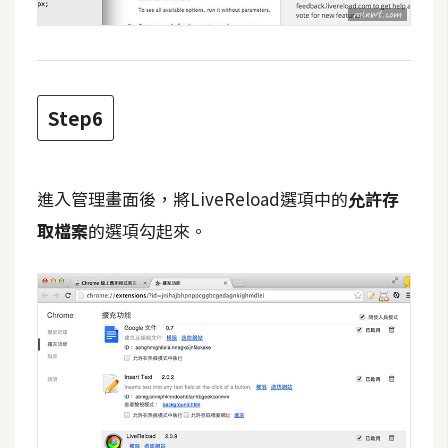
S
S
J
Step6
a
v
a
進入管理畫面後，將LiveReload選項中的
允許存
S
取檔案
的選項勾起來。
c
r
i
p
t
U
I
/