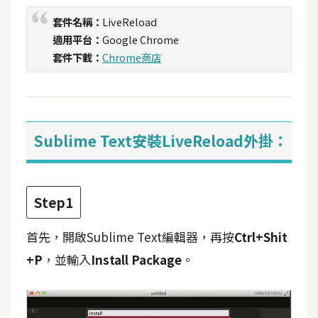
攝
套件名稱：
LiveReload
影
適用平台：
Google Chrome
套件下載：
Chrome商店
手
機
攝
影
Sublime Text安裝LiveReload外掛：
器
材
Step1
操
控
首先，開啟Sublime Text編輯器，再按
Ctrl+Shit
資
+P
，並輸入
Install Package
。
源
免