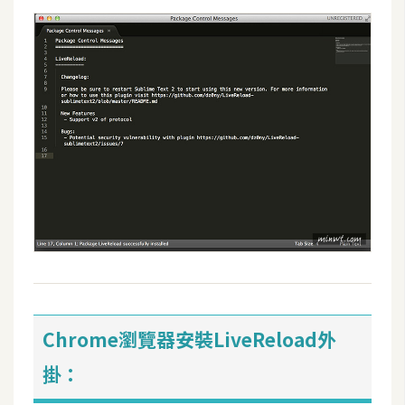
W
o
o
C
o
m
m
e
r
c
e
金
Chrome瀏覽器安裝LiveReload外
流
物
掛：
流