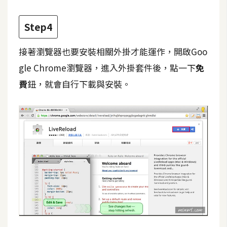
架
設
Step4
主
接著瀏覽器也要安裝相關外掛才能運作，開啟Goo
機
與
gle Chrome瀏覽器，進入外掛套件後，點一下
免
網
費
鈕，就會自行下載與安裝。
域
S
E
O
工
具
免
費