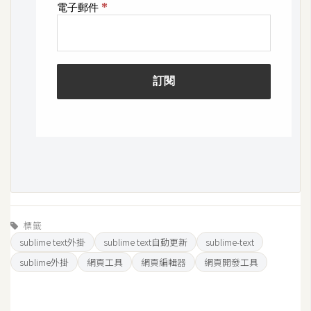
開
發
熱
門
文
章
全
站
標籤
導
sublime text外掛
sublime text自動更新
sublime-text
覽
sublime外掛
網頁工具
網頁編輯器
網頁開發工具
合