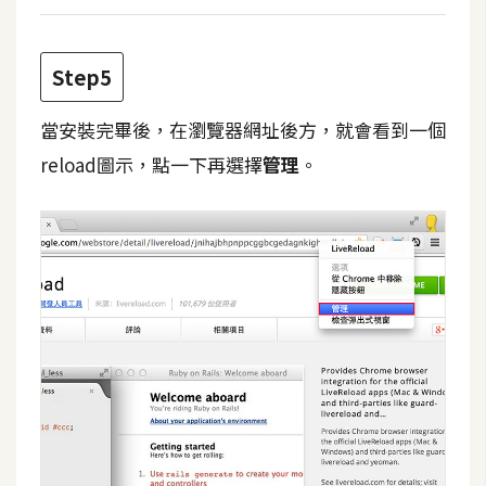
空
間
Step5
網
當安裝完畢後，在瀏覽器網址後方，就會看到一個
頁
reload圖示，點一下再選擇
管理
。
設
計
前
端
H
T
M
L
/
C