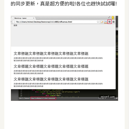
的同步更新，真是超方便的啦!各位也趕快試試囉!
o
c
k
e
r
伺
服
器
設
定
資
源
免
費
圖