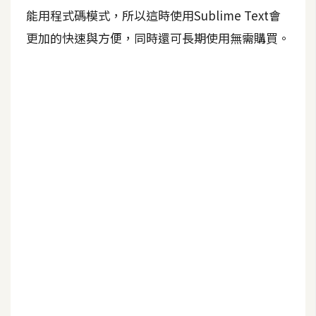
b
能用程式碼模式，所以這時使用Sublime Text會
e
更加的快速與方便，同時還可長期使用無需購買。
P
h
o
t
o
s
h
o
p
I
l
l
u
s