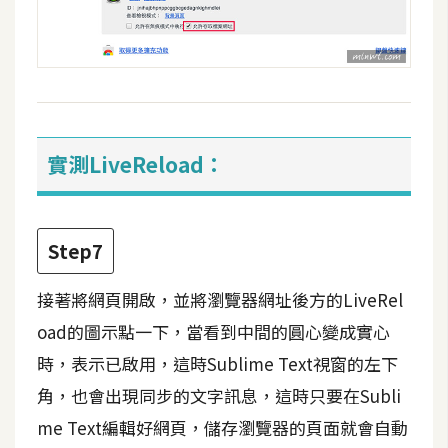
U
X
R
W
實測LiveReload：
D
網
頁
Step7
後
端
接著將網頁開啟，並將瀏覽器網址後方的LiveRel
P
oad的圖示點一下，當看到中間的圓心變成實心
H
時，表示已啟用，這時Sublime Text視窗的左下
P
角，也會出現同步的文字訊息，這時只要在Subli
me Text編輯好網頁，儲存瀏覽器的頁面就會自動
D