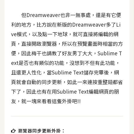
t
r
但Dreamweaver也非一無事處，還是有它便
a
利的地方，比方說在新版的Dreamweaver多了Li
t
o
ve模式，以及點一下地球，就可直接將編輯的網
r
頁，直接開啟瀏覽器，所以在預覽畫面時相當的方
便，因此梅干也請教了好友男丁大大，Sublime T
去
ext是否也有類似的功能，沒想到不但有此功能，
背
且還更人性化，當Sublime Text儲存完畢後，網
與
頁就會自動的同步更新，如此一來連按重整鈕都省
合
成
下了，因此也有在用Sublime Text編輯網頁的朋
友，就一塊來看看這隻外掛吧!!
攝
影
商
品
瀏覽器同步更新外掛：