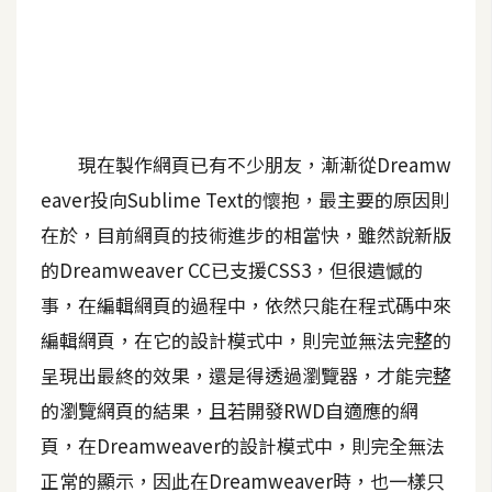
A
I
應
用
設
現在製作網頁已有不少朋友，漸漸從Dreamw
計
eaver投向Sublime Text的懷抱，最主要的原因則
在於，目前網頁的技術進步的相當快，雖然說新版
網
的Dreamweaver CC已支援CSS3，但很遺憾的
站
事，在編輯網頁的過程中，依然只能在程式碼中來
編輯網頁，在它的設計模式中，則完並無法完整的
影
呈現出最終的效果，還是得透過瀏覽器，才能完整
像
的瀏覽網頁的結果，且若開發RWD自適應的網
頁，在Dreamweaver的設計模式中，則完全無法
A
d
正常的顯示，因此在Dreamweaver時，也一樣只
o