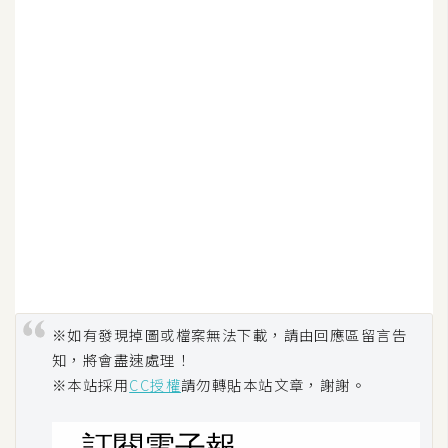
W
o
o
C
o
m
m
e
r
c
e
※如有發現掉圖或檔案無法下載，請由回應區留言告
金
知，將會盡速處理！
流
※本站採用
CC授權
請勿轉貼本站文章，謝謝。
物
流