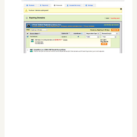
G
e
m
i
n
i
A
I
生
成
圖
片
影
片