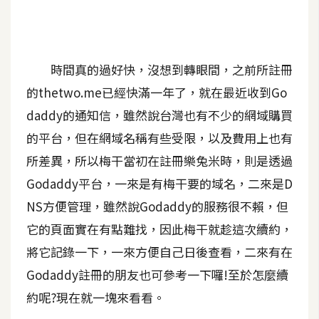
A
I
應
用
時間真的過好快，沒想到轉眼間，之前所註冊
的thetwo.me已經快滿一年了，就在最近收到Go
設
daddy的通知信，雖然說台灣也有不少的網域購買
計
的平台，但在網域名稱有些受限，以及費用上也有
所差異，所以梅干當初在註冊樂兔米時，則是透過
網
站
Godaddy平台，一來是有梅干要的域名，二來是D
NS方便管理，雖然說Godaddy的服務很不賴，但
它的頁面實在有點難找，因此梅干就趁這次續約，
影
將它記錄一下，一來方便自己日後查看，二來有在
像
Godaddy註冊的朋友也可參考一下囉!至於怎麼續
A
約呢?現在就一塊來看看。
d
o