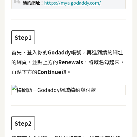
續約網址：
https://mya.godaddy.com/
t
r
a
t
o
Step1
r
首先，登入你的
Godaddy
帳號，再進到續約網址
的網頁，並點上方的
Renewals
，將域名勾起來，
去
背
再點下方的
Continue
鈕。
與
合
成
攝
影
Step2
商
品