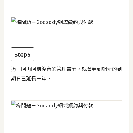
d
P
r
e
s
s
安
裝
Step6
與
設
過一回再回到後台的管理畫面，就會看到網址的到
定
期日已延長一年。
外
掛
實
作
電
商