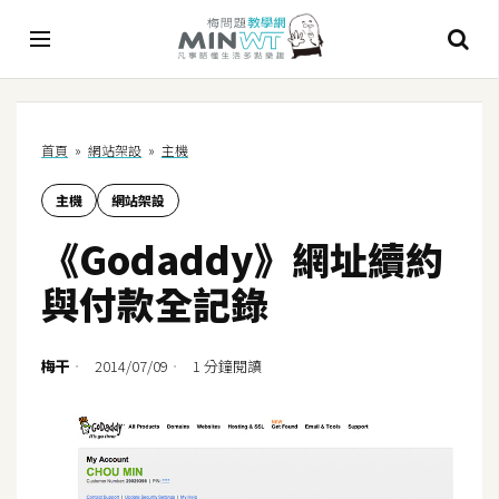
A
首頁
»
網站架設
»
主機
I
主機
網站架設
A
I
《Godaddy》網址續約
工
具
與付款全記錄
C
h
梅干
2014/07/09
1 分鐘閱讀
a
t
G
P
T