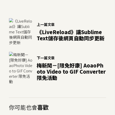
空
間
上一篇文章
網
《LiveReload》讓Sublime
頁
Text儲存後網頁自動同步更新
設
計
下一篇文章
梅新聞－[限免好康] AoaoPh
前
端
oto Video to GIF Converter
限免活動
H
T
M
L
你可能也會
喜歡
/
C