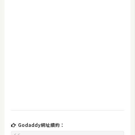
b
e
P
h
o
t
o
s
h
o
p
I
l
l
u
Godaddy網址續約：
s