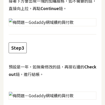
接著下方會出現一塊的加購服務，如不需要的話，
攝
影
直接向上拉，再點
Continue
鈕。
手
機
攝
影
Step3
器
材
預設是一年，如無需修改的話，再按右邊的
Check
操
out
鈕，進行結帳。
控
資
源
免