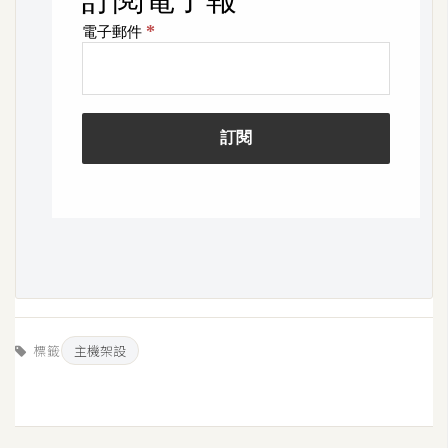
架
設
主
機
與
網
域
S
E
O
工
具
標籤
主機架設
免
費