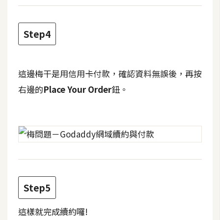
費
圖
庫
Step4
免
費
這邊梅干是用信用卡付款，確認資料無誤後，再按
字
右邊的
Place Your Order
鈕。
型
網
站
架
設
Step5
W
o
這樣就完成續約囉!
r