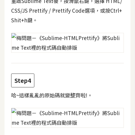
重啟Sublime Text後，按滑鼠右鍵，選擇 HTML/
費
圖
CSS/JS Prettify / Prettify Code選項，或按Ctrl+
庫
Shit+h鍵。
免
費
字
型
Step4
網
站
哈~這樣亂亂的原始碼就變整齊啦!。
架
設
W
o
r