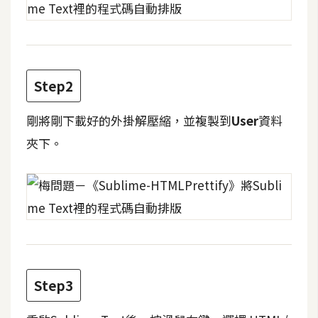
攝
影
手
Step2
機
攝
剛將剛下載好的外掛解壓縮，並複製到
User
資料
影
夾下。
器
材
操
控
資
源
Step3
免