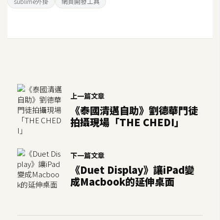
sublime外掛
網頁開發工具
架
設
主
機
與
網
域
上一篇文章
《泰國清邁自助》劉德華門徒
拍攝現場「THE CHEDI」
S
E
O
下一篇文章
工
《Duet Display》讓iPad變
具
成Macbook的延伸桌面
免
費