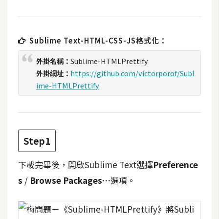
t
r
a
Sublime Text-HTML-CSS-JS格式化：
t
o
外掛名稱：
Sublime-HTMLPrettify
r
外掛網址：
https://github.com/victorporof/Subl
ime-HTMLPrettify
去
背
與
合
Step1
成
下載完畢後，開啟Sublime Text選擇
Preference
攝
影
s
/
Browse Packages…
選項。
商
品