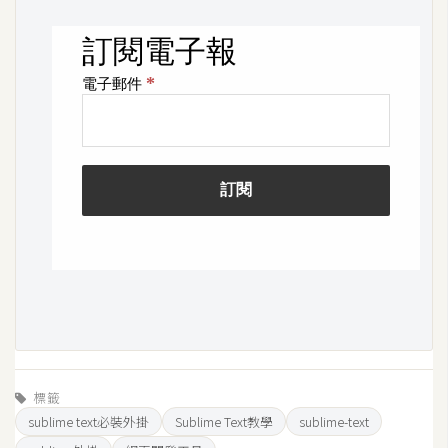
W
o
o
C
o
m
m
e
r
c
e
金
流
物
標籤
流
sublime text必裝外掛
Sublime Text教學
sublime-text