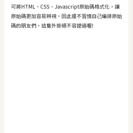
b
可將HTML、CSS、Javascript原始碼格式化，讓
e
原始碼更加容易辨視，因此還不習慣自己編排原始
P
碼的朋友們，這隻外掛絕不容錯過喔!
h
o
t
o
s
h
o
p
I
l
l
u
s