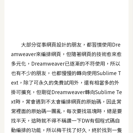
A
I
應
用
設
大部分從事網頁設計的朋友，都習慣使用Dre
計
amweaver來編排網頁，但隨著網頁的技術愈來愈
多元化，Dreamweaver已逐漸的不符使用，所以
網
也有不少的朋友，也都慢慢的轉向使用Sublime T
站
ext，除了可永久的免費試用外，還有相當多的外
掛可擴充，但剛從Dreamweaver轉向Sublime Te
影
xt時，常會遇到不太會編排網頁的原始碼，因此常
像
常裡面的原始碼一團亂，每次要找區塊時，總是要
找半天，這時就不得不稱讚一下DW有個程式碼自
A
d
動編排的功能，所以梅干找了好久，終於找到一隻
o