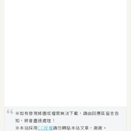
d
P
r
e
s
s
安
裝
與
設
定
外
掛
實
作
※如有發現掉圖或檔案無法下載，請由回應區留言告
知，將會盡速處理！
電
商
※本站採用
CC授權
請勿轉貼本站文章，謝謝。