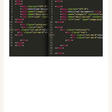
G
e
m
i
n
i
A
I
生
成
圖
片
影
片