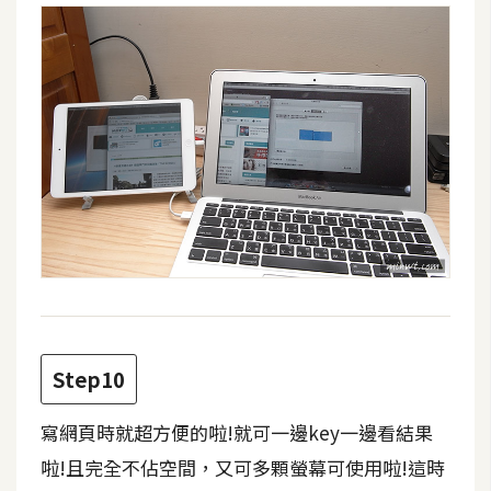
示
免
費
版
型
M
A
C
Step10
開
箱
寫網頁時就超方便的啦!就可一邊key一邊看結果
啦!且完全不佔空間，又可多顆螢幕可使用啦!這時
梅