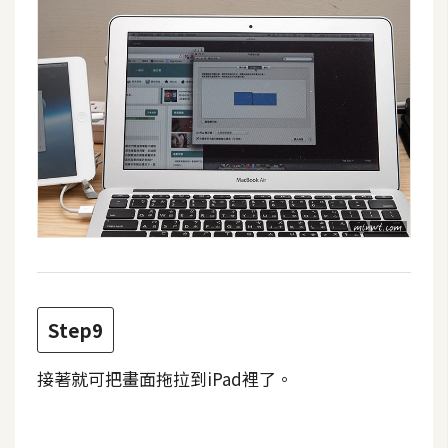
o
c
k
e
r
伺
服
器
設
定
資
Step9
源
接著就可把畫面拖拉到iPad裡了。
免
費
圖