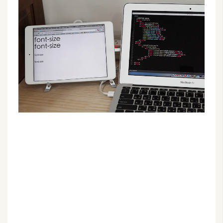
G
e
m
i
n
i
A
I
生
成
圖
片
影
片