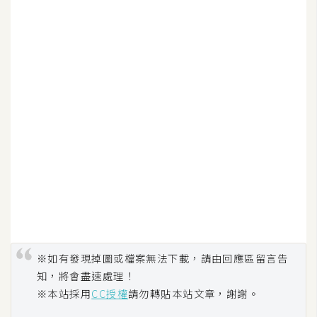
作
提
案
※如有發現掉圖或檔案無法下載，請由回應區留言告
知，將會盡速處理！
※本站採用
CC授權
請勿轉貼本站文章，謝謝。