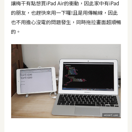
讓梅干有點想買iPad Air的衝動，因此家中有iPad
開
的朋友，也趕快來用一下囉!且是用傳輸線，因此
發
也不用擔心沒電的問題發生，同時拖拉畫面超順暢
的。
熱
門
文
章
全
站
導
覽
合