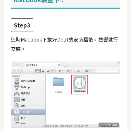
d
P
r
e
s
Step3
s
這時Macbook下載好Deut的安裝檔後，雙響進行
安
裝
安裝。
與
設
定
外
掛
實
作
電
商