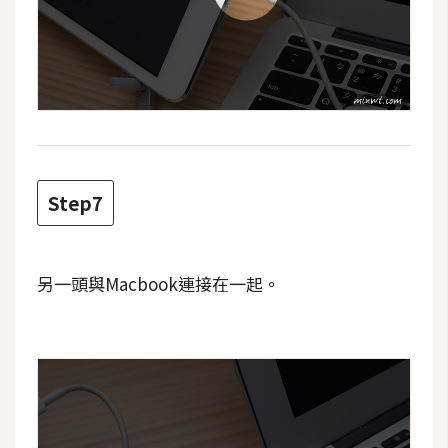
S
S
J
a
v
a
Step7
S
c
r
i
另一頭與Macbook連接在一起。
p
t
U
I
/