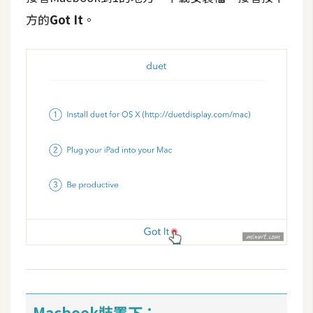
費
方的
Got It
。
圖
庫
免
費
字
型
網
站
架
設
W
o
r
Macbook裝置下：