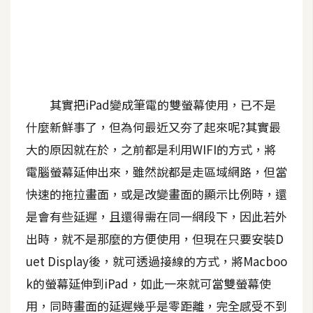
A
I
應
用
設
其實把iPad變成筆電的雙螢幕使用，已不是
計
什麼新鮮事了，但為何最近又夯了起來呢?其實最
大的原因就在於，之前都是利用WIFI的方式，將
網
電腦螢幕延伸出來，雖然說都是走區域網路，但當
站
快速的拖拉畫面，或是改變畫面的顯示比例時，還
是會有些延遲，且還得需在同一網段下，因此若外
影
出時，就不是那麼的方便使用，但現在只要安裝D
像
uet Display後，就可透過接線的方式，將Macboo
k的螢幕延伸到iPad，如此一來就可當雙螢幕使
A
d
用，同時畫面的延遲幾乎是零距離，完全感受不到
o