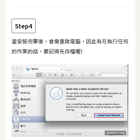
W
o
Step4
o
C
當安裝完畢後，會需重啟電腦，因此有在執行任何
o
m
的作業的話，要記得先存檔喔!
m
e
r
c
e
金
流
物
流