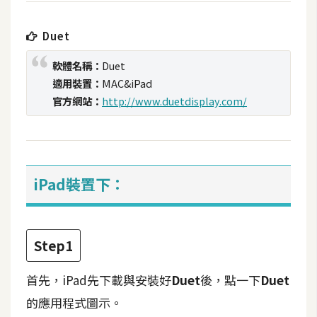
t
r
Duet
a
t
軟體名稱：
Duet
o
適用裝置：
MAC&iPad
r
官方網站：
http://www.duetdisplay.com/
去
背
與
iPad裝置下：
合
成
攝
Step1
影
首先，iPad先下載與安裝好
Duet
後，點一下
Duet
商
的應用程式圖示。
品