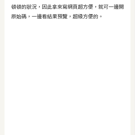
b
頓頓的狀況，因此拿來寫網頁超方便，就可一邊開
e
原始碼，一邊看結果預覽，超級方便的。
P
h
o
t
o
s
h
o
p
I
l
l
u
s