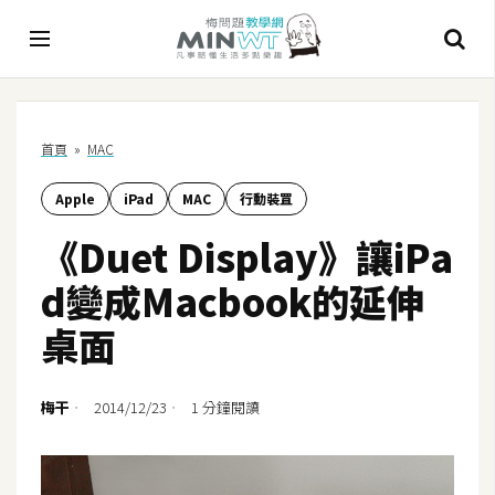
A
首頁
»
MAC
I
Apple
iPad
MAC
行動裝罝
A
I
《Duet Display》讓iPa
工
具
d變成Macbook的延伸
C
桌面
h
a
t
梅干
2014/12/23
1 分鐘閱讀
G
P
T