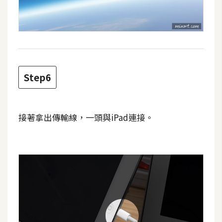
空
間
網
頁
Step6
設
計
接著拿出傳輸線，一頭與iPad連接。
前
端
H
T
M
L
/
C