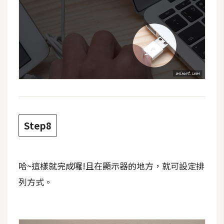
U
X
R
W
D
網
頁
Step8
後
端
P
哈~這樣就完成囉!且在顯示器的地方，就可設定排
H
列方式。
P
D