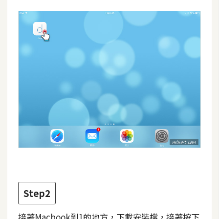
攝
影
手
機
攝
影
器
材
操
控
資
源
Step2
免
接著Macbook到1的地方，下載安裝檔，接著按下