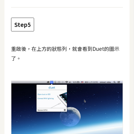
架
設
Step5
主
機
與
網
重啟後，在上方的狀態列，就會看到Duet的圖示
域
了。
S
E
O
工
具
免
費