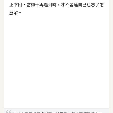
攝
止下回，當梅干再遇到時，才不會連自已也忘了怎
影
麼解。
手
機
攝
影
器
材
操
控
資
源
免