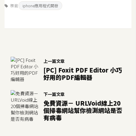
d
標籤
iphone應用程式開發
P
r
e
s
s
安
裝
與
上一篇文章
設
[PC] Foxit PDF Editor 小巧
定
好用的PDF編輯器
外
下一篇文章
掛
免費資源－ URLVoid線上20
實
個掃毒網站幫你檢測網站是否
作
有病毒
電
商