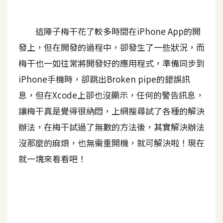
A
I
這陣子梅干花了較多時間在iPhone App的開
應
用
發上，但在開發的過程中，卻發生了一些狀況，而
梅干也一如往常將開發好的應用程式，準備同步到
設
iPhone手機時，卻跳出Broken pipe的錯誤訊
計
息，但在Xcode上卻也沒顯示，任何的警告訊息，
讓梅干真是覺得很納悶，上網搜尋試了各種的解決
網
站
辦法，在梅干試過了無數的方法後，其實解決辦法
沒那麼的麻煩，也無需重開機，就可解決啦！現在
就一塊來看看吧！
影
像
A
d
o