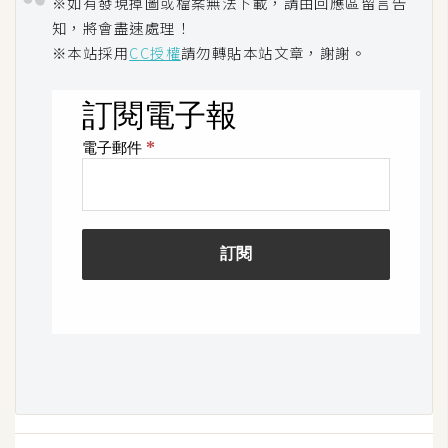
費
※如有發現掉圖或檔案無法下載，請由回應區留言告
圖
知，將會盡速處理！
庫
※本站採用
CC授權
請勿轉貼本站文章，謝謝。
免
費
字
型
網
站
架
設
W
o
r