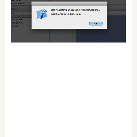
G
e
m
i
n
i
A
I
生
成
圖
片
影
片