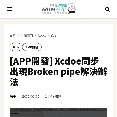
A
首頁
»
行動裝罝
»
Apple
»
iOS
I
iOS
APP開發
A
I
[APP開發] Xcdoe同步
工
具
出現Broken pipe解決辦
C
法
h
a
t
梅干
2012/03/15
1 分鐘閱讀
G
P
T