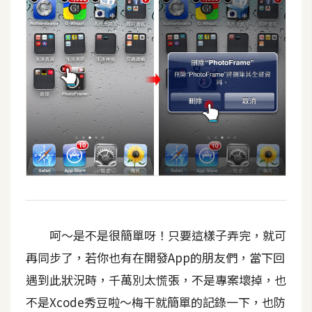
t
r
a
t
o
r
去
背
與
合
成
呵～是不是很簡單呀！只要這樣子弄完，就可
攝
影
再同步了，若你也有在開發App的朋友們，當下回
遇到此狀況時，千萬別太慌張，不是專案壞掉，也
商
不是Xcode秀豆啦～梅干就簡單的記錄一下，也防
品