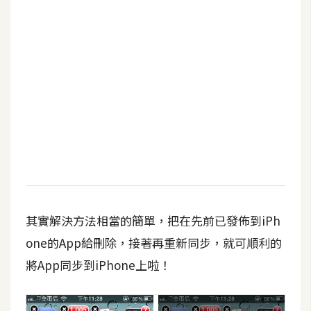
b
e
P
h
o
t
o
s
h
o
p
其實解決方法相當的簡單，把在先前已發佈到iPh
I
one的App給刪除，接著再重新同步，就可順利的
l
將App同步到iPhone上啦！
l
u
s