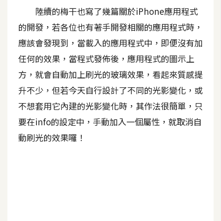
陸續的梅干也寫了幾篇關於iPhone應用程式
A
I
的開發，若各位也有著手開發相關的應用程式時，
應
用
應該會發現到，當載入的應用程式中，即便沒有加
任何的效果，當程式發佈後，應用程式的圖示上
設
方，就會自動加上刷光的玻璃效果，看起來質感提
計
升不少，但若今天自行設計了不同的光影變化，或
不想套用它內建的光影變化時，其作法很簡單，只
網
要在info的設定中，手動加入一個屬性，就取消自
站
動刷光的效果囉！
影
像
A
d
o