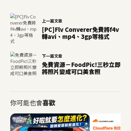
空
間
上一篇文章
[PC]Flv Converer免費將f4v
網
轉avi、mp4、3gp等格式
頁
設
下一篇文章
計
免費資源－FoodPic!三秒立即
將照片變成可口美食照
前
端
H
你可能也會
喜歡
T
M
L
/
C