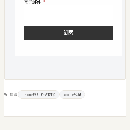
架
設
主
機
與
網
域
S
E
O
工
標籤
iphone應用程式開發
xcode教學
具
免
費