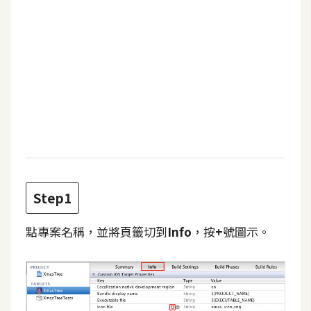
b
e
P
h
o
t
o
s
h
o
p
Step1
點專案名稱，並將頁籤切到
Info
，按
+
號圖示。
I
l
l
u
s