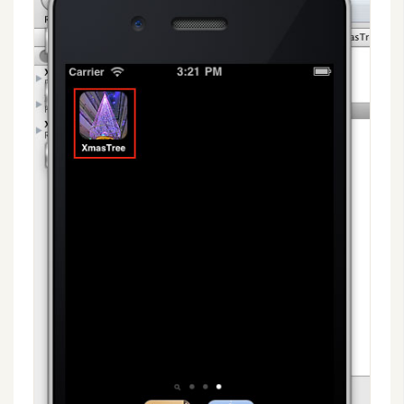
費
圖
庫
免
費
字
型
網
站
架
設
W
o
r