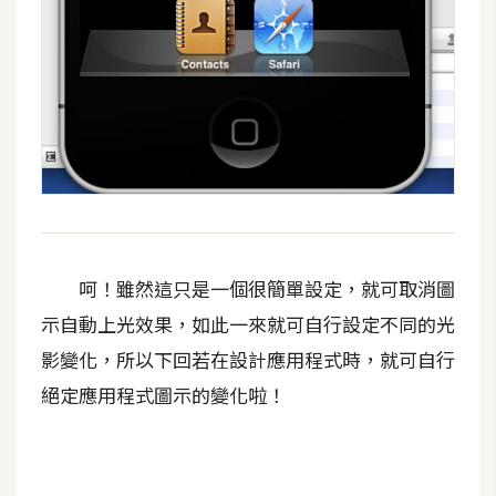
d
P
r
e
s
s
安
裝
與
設
定
呵！雖然這只是一個很簡單設定，就可取消圖
示自動上光效果，如此一來就可自行設定不同的光
外
影變化，所以下回若在設計應用程式時，就可自行
掛
實
絕定應用程式圖示的變化啦！
作
電
商