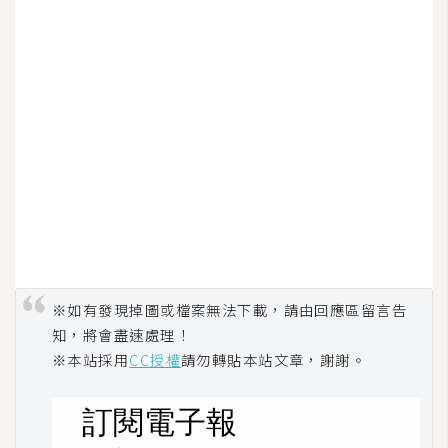
W
o
o
C
o
m
m
e
r
c
e
※如有發現掉圖或檔案無法下載，請由回應區留言告
知，將會盡速處理！
金
※本站採用
CC授權
請勿轉貼本站文章，謝謝。
流
物
流