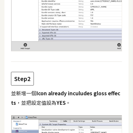
t
r
a
t
o
r
去
背
與
Step2
合
成
並新增一個
Icon already inculudes gloss effec
攝
ts
，並把設定值設為
YES
。
影
商
品