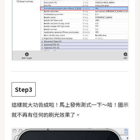
攝
影
手
機
攝
影
器
材
Step3
操
控
這樣就大功告成啦！馬上發佈測式一下～哈！圖示
資
就不再有任何的刷光效果了。
源
免