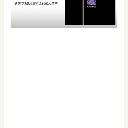
G
e
m
i
n
i
A
I
生
成
圖
片
影
片