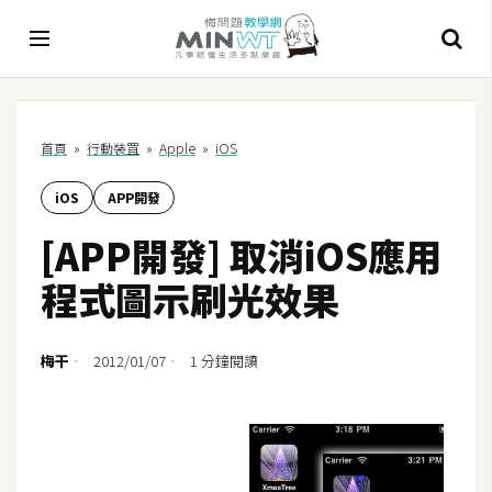
A
首頁
»
行動裝罝
»
Apple
»
iOS
I
iOS
APP開發
A
I
[APP開發] 取消iOS應用
工
具
程式圖示刷光效果
C
h
梅干
2012/01/07
1 分鐘閱讀
a
t
G
P
T