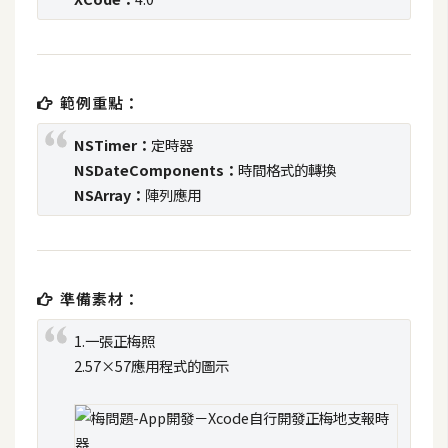
t
r
a
t
範例重點：
o
r
NSTimer：
定時器
NSDateComponents：
時間格式的轉換
NSArray：
陣列應用
去
背
與
合
成
準備素材：
攝
1.一張正梅照
影
2.57×57應用程式的圖示
商
品