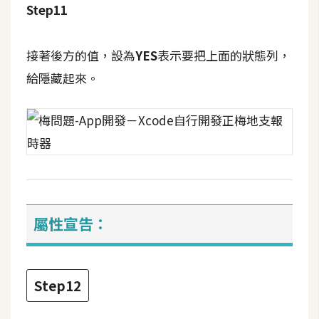
Step11
開
發
接著後方的值，設為
YES
表示要把上面的狀態列，
給隱藏起來。
熱
門
文
章
全
站
屬性宣告：
導
覽
Step12
合