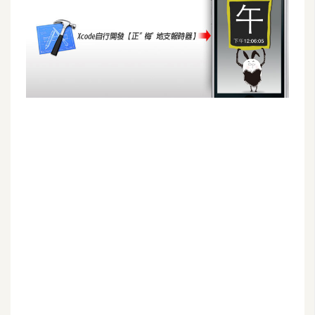
G
e
m
i
n
i
A
I
生
成
圖
片
影
片