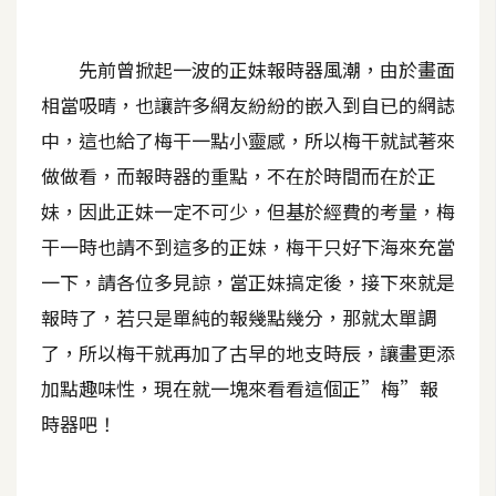
A
I
先前曾掀起一波的正妹報時器風潮，由於畫面
應
用
相當吸晴，也讓許多網友紛紛的嵌入到自已的網誌
中，這也給了梅干一點小靈感，所以梅干就試著來
設
做做看，而報時器的重點，不在於時間而在於正
計
妹，因此正妹一定不可少，但基於經費的考量，梅
干一時也請不到這多的正妹，梅干只好下海來充當
網
站
一下，請各位多見諒，當正妹搞定後，接下來就是
報時了，若只是單純的報幾點幾分，那就太單調
了，所以梅干就再加了古早的地支時辰，讓畫更添
影
加點趣味性，現在就一塊來看看這個正”梅”報
像
時器吧！
A
d
o