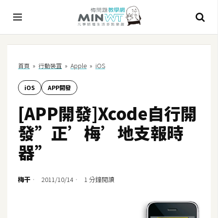
A
首頁
»
行動裝罝
»
Apple
»
iOS
I
iOS
APP開發
A
I
[APP開發]Xcode自行開
工
具
發”正’梅’地支報時
C
器”
h
a
t
梅干
2011/10/14
1 分鐘閱讀
G
P
T