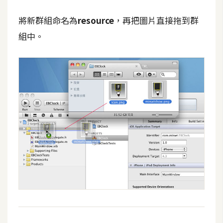
空
間
將新群組命名為
resource
，再把圖片直接拖到群
組中。
網
頁
設
計
前
端
H
T
M
L
/
C