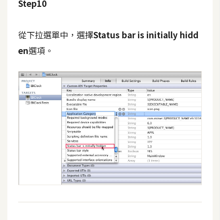
Step10
示
從下拉選單中，選擇
Status bar is initially hidd
免
en
選項。
費
版
型
M
A
C
開
箱
梅