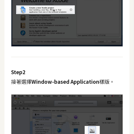
費
圖
庫
免
費
字
型
Step2
網
接著選擇
Window-based Application
樣版。
站
架
設
W
o
r