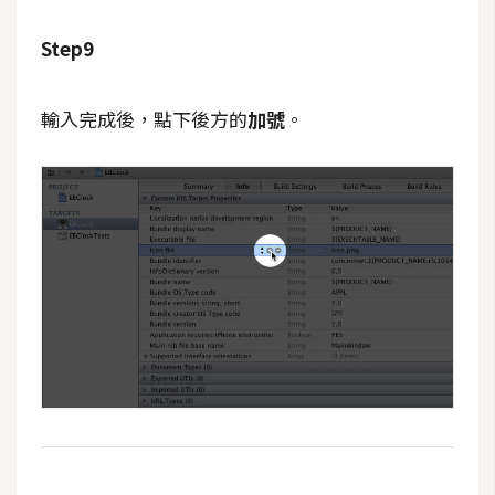
o
c
Step9
k
e
輸入完成後，點下後方的
加號
。
r
伺
服
器
設
定
資
源
免
費
圖