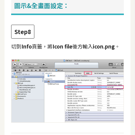
圖示&全畫面設定：
U
X
Step8
R
W
切到
Info
頁籤，將
Icon file
後方輸入
icon.png
。
D
網
頁
後
端
P
H
P
D