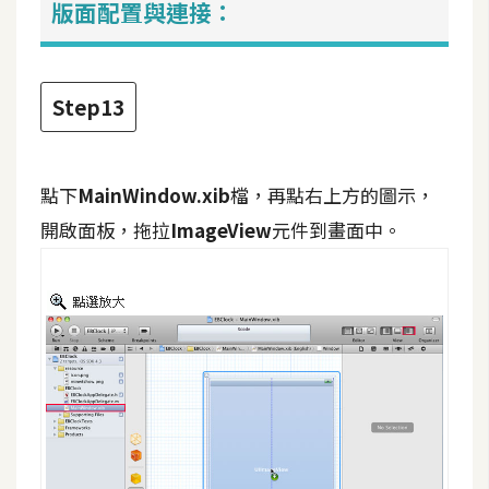
版面配置與連接：
Step13
點下
MainWindow.xib
檔，再點右上方的圖示，
開啟面板，拖拉
ImageView
元件到畫面中。