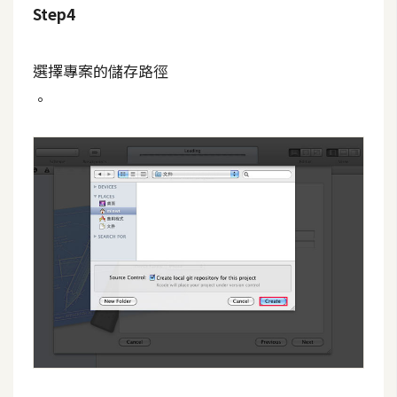
Step4
W
o
選擇專案的儲存路徑
o
。
C
o
m
m
e
r
c
e
金
流
物
流