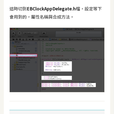
作
提
這時切到
EBClockAppDelegate.h
檔，設定等下
案
會用到的，屬性名稱與合成方法。