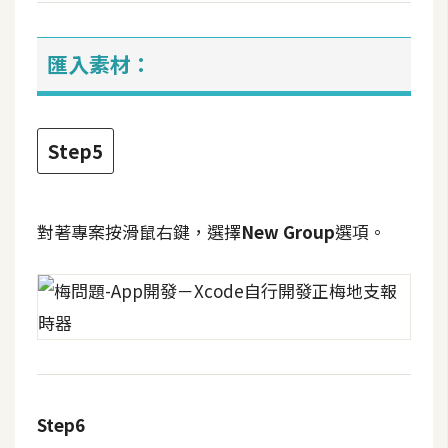
架
設
匯入素材：
主
機
與
Step5
網
域
對著專案按滑鼠右鍵，選擇
New Group
選項。
S
E
O
工
具
免
Step6
費