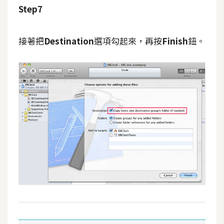
Step7
S
S
接著把
Destination
選項勾起來，再按
Finish
鈕。
J
a
v
a
S
c
r
i
p
t
U
I
/