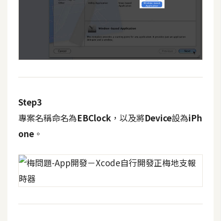
d
P
r
e
s
s
安
裝
與
Step3
設
定
專案名稱命名為
EBClock
，以及將
Device
設為
iPh
one
。
外
掛
實
作
電
商