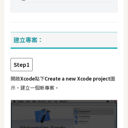
攝
影
手
機
建立專案：
攝
影
Step1
器
材
開啟
Xcode
點下
Create a new Xcode project
圖
操
示，建立一個新專案。
控
資
源
免