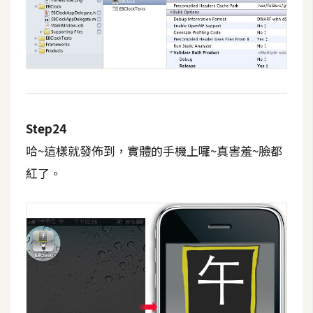
Step24
哈~這樣就發佈到，實體的手機上囉~真害羞~臉都
紅了。