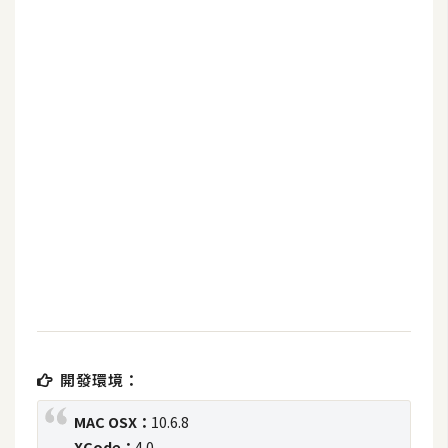
b
e
P
h
o
t
o
s
h
o
p
I
l
開發環境：
l
u
MAC OSX：
10.6.8
s
XCode：
4.0