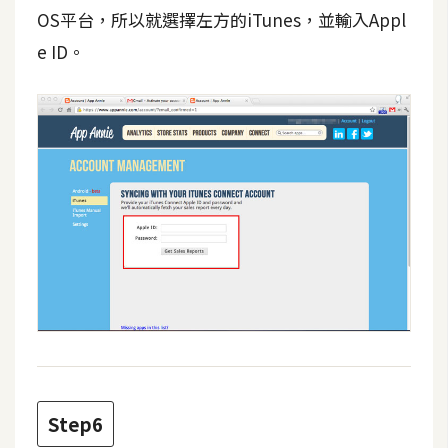
架
OS平台，所以就選擇左方的iTunes，並輸入Appl
設
e ID。
主
機
與
網
域
S
E
O
工
具
免
Step6
費