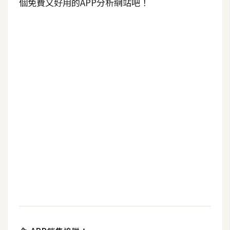
個免費又好用的APP分析網站吧！
b
e
P
h
o
t
o
s
h
o
p
I
l
l
u
s