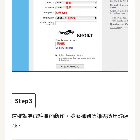
費
圖
庫
免
費
字
型
網
站
Step3
架
設
這樣就完成註冊的動作，接著進到信箱去啟用該帳
號。
W
o
r