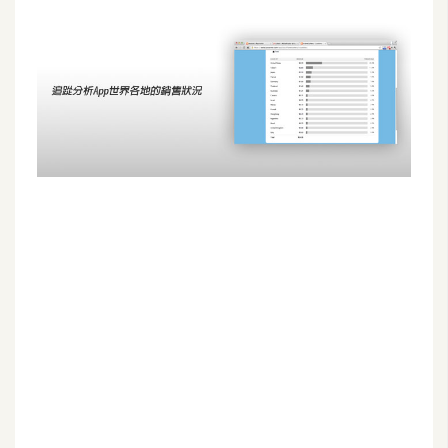
G
e
m
i
n
i
A
I
生
成
圖
片
影
片