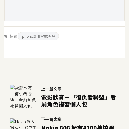
開
發
熱
標籤
iphone應用程式開發
門
文
章
全
站
上一篇文章
導
電影欣賞－「復仇者聯盟」看
覽
前角色複習懶人包
下一篇文章
合
Nokia 808 擁有4100萬拍照