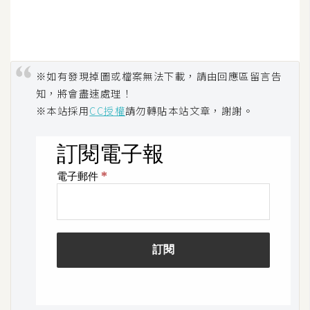
示
免
費
※如有發現掉圖或檔案無法下載，請由回應區留言告
版
知，將會盡速處理！
型
※本站採用
CC授權
請勿轉貼本站文章，謝謝。
M
A
C
開
箱
梅