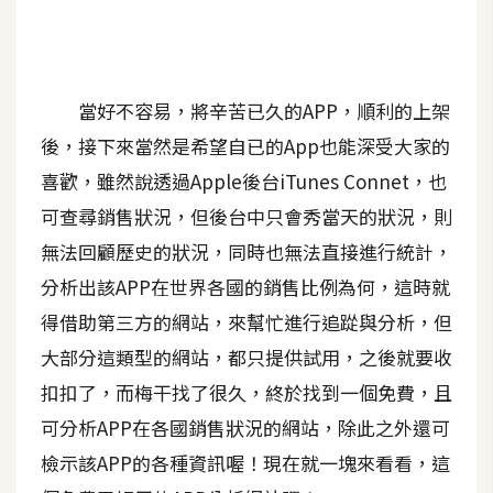
A
I
應
用
當好不容易，將辛苦已久的APP，順利的上架
後，接下來當然是希望自已的App也能深受大家的
設
計
喜歡，雖然說透過Apple後台iTunes Connet，也
可查尋銷售狀況，但後台中只會秀當天的狀況，則
無法回顧歷史的狀況，同時也無法直接進行統計，
網
站
分析出該APP在世界各國的銷售比例為何，這時就
得借助第三方的網站，來幫忙進行追踨與分析，但
大部分這類型的網站，都只提供試用，之後就要收
影
扣扣了，而梅干找了很久，終於找到一個免費，且
像
可分析APP在各國銷售狀況的網站，除此之外還可
A
檢示該APP的各種資訊喔！現在就一塊來看看，這
d
o