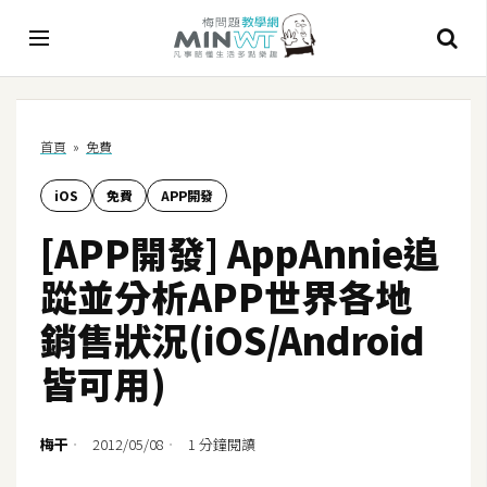
A
首頁
»
免費
I
iOS
免費
APP開發
A
I
[APP開發] AppAnnie追
工
具
踨並分析APP世界各地
C
銷售狀況(iOS/Android
h
皆可用)
a
t
G
梅干
2012/05/08
1 分鐘閱讀
P
T