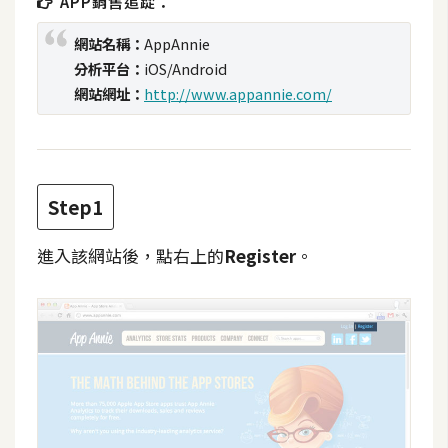
APP銷售追踨：
t
r
網站名稱：
AppAnnie
a
分析平台：
iOS/Android
t
網站網址：
http://www.appannie.com/
o
r
去
Step1
背
與
進入該網站後，點右上的
Register
。
合
成
攝
影
商
品