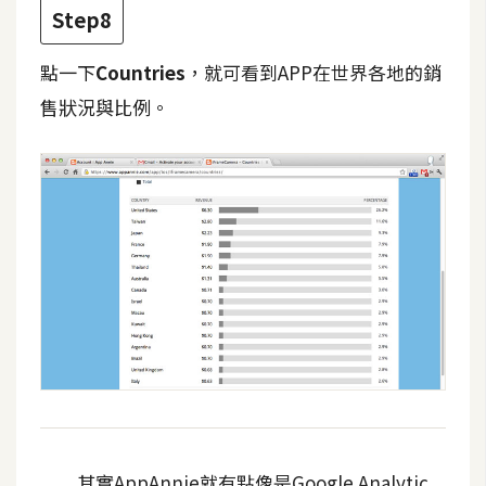
Step8
U
X
點一下
Countries
，就可看到APP在世界各地的銷
售狀況與比例。
R
W
D
網
頁
後
端
P
H
P
D
其實AppAnnie就有點像是Google Analytic