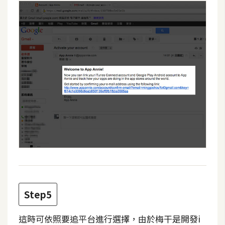
W
o
o
C
o
m
m
e
r
c
e
金
流
Step5
物
流
這時可依照要追平台進行選擇，由於梅干是開發i