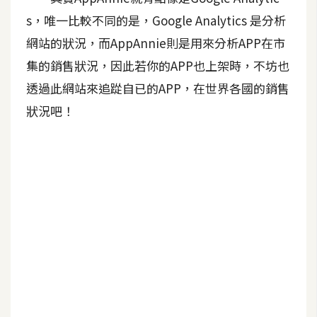
o
s，唯一比較不同的是，Google Analytics 是分析
c
網站的狀況，而AppAnnie則是用來分析APP在市
k
e
集的銷售狀況，因此若你的APP也上架時，不坊也
r
透過此網站來追踨自已的APP，在世界各國的銷售
狀況吧！
伺
服
器
設
定
資
源
免
費
圖