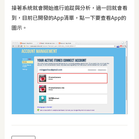
空
接著系統就會開始進行追踨與分析，過一回就會看
間
到，目前已開發的App清單，點一下要查看App的
圖示。
網
頁
設
計
前
端
H
T
M
L
/
C