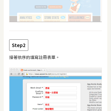
攝
影
手
機
攝
影
Step2
接著依序的填寫註冊表單。
器
材
操
控
資
源
免