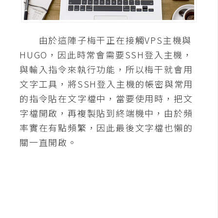
A
I
應
由於這陣子梅干正在接觸VPS主機與
用
HUGO，因此時常會需要SSH登入主機，
設
與輸入指令來執行功能，所以梅干就會用
計
文字工具，將SSH登入主機的帳密與常用
的指令貼在文字檔中，當要使用時，把文
網
字檔開啟，再複製貼到終端機中，由於頻
站
率實在有點頻繁，因此最後文字檔也懶的
關一直開啟。
影
像
A
d
o