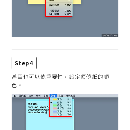
d
P
r
e
s
s
安
裝
與
設
Step4
定
甚至也可以依重要性，設定便條紙的顏
色。
外
掛
實
作
電
商