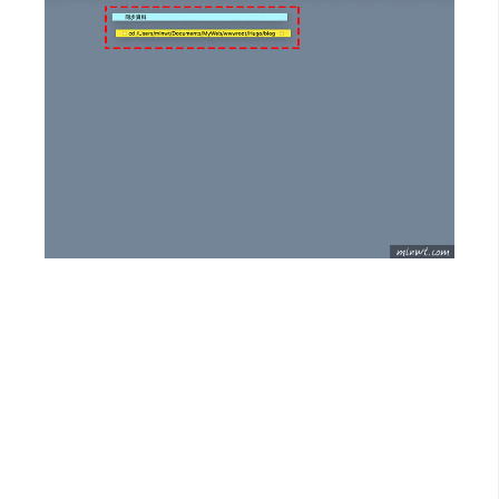
空
間
網
頁
設
計
前
端
H
T
M
L
/
C