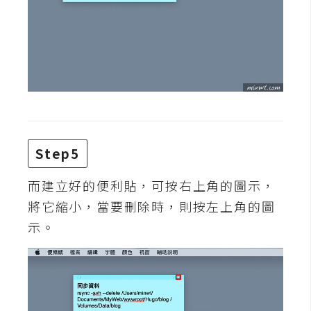
W
o
o
C
o
m
m
e
Step5
r
c
而建立好的便利貼，可按右上角的圖示，
e
將它縮小，當要刪除時，則按左上角的圖
示。
金
流
物
流