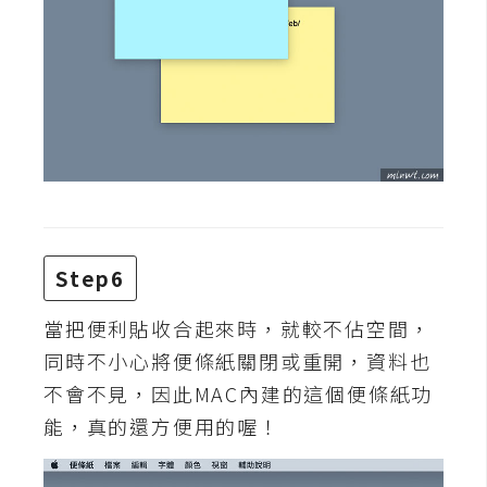
架
設
主
機
與
網
域
S
Step6
E
O
當把便利貼收合起來時，就較不佔空間，
工
同時不小心將便條紙關閉或重開，資料也
具
不會不見，因此MAC內建的這個便條紙功
能，真的還方便用的喔！
免
費