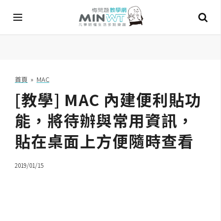
A
I
首頁
»
MAC
[教學] MAC 內建便利貼功
A
I
工
能，將待辦與常用資訊，
具
貼在桌面上方便隨時查看
C
h
2019/01/15
a
t
G
P
T