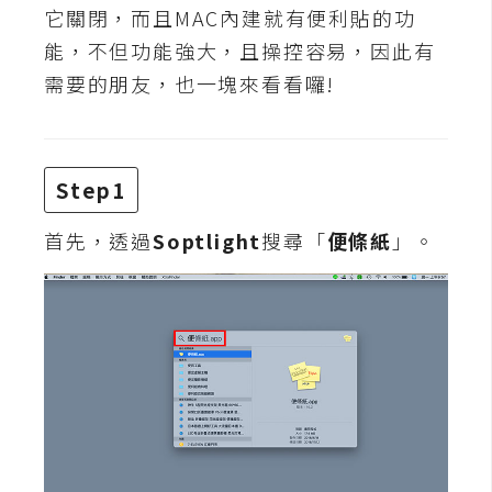
t
它關閉，而且MAC內建就有便利貼的功
r
能，不但功能強大，且操控容易，因此有
a
需要的朋友，也一塊來看看囉!
t
o
r
Step1
去
首先，透過
Soptlight
搜尋「
便條紙
」。
背
與
合
成
攝
影
商
品