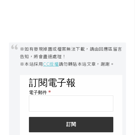
S
S
J
a
v
※如有發現掉圖或檔案無法下載，請由回應區留言
a
告知，將會盡速處理！
S
※本站採用
CC授權
請勿轉貼本站文章，謝謝。
c
r
i
p
t
U
I
/