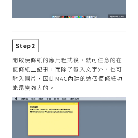
攝
影
手
機
Step2
攝
影
開啟便條紙的應用程式後，就可任意的在
便條紙上記事，而除了輸入文字外，也可
器
貼入圖片，因此MAC內建的這個便條紙功
材
能還蠻強大的。
操
控
資
源
免