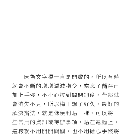
b
e
P
h
o
t
o
s
h
o
因為文字檔一直是開啟的，所以有時
p
就會不斷的增增減減指令，當忘了儲存再
加上手殘，不小心按到關閉鈕後，全部就
I
會消失不見，所以梅干想了好久，最好的
l
解決辦法，就是像便利貼一樣，可以將一
l
些常用的資訊或待辦事項，貼在電腦上，
u
這樣就不用開開關關，也不用擔心手殘將
s