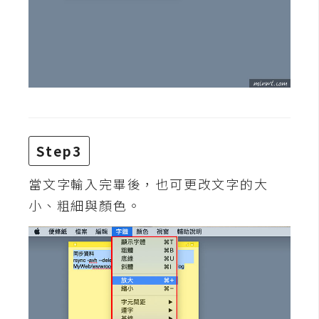
費
圖
庫
免
費
字
型
Step3
當文字輸入完畢後，也可更改文字的大
網
小、粗細與顏色。
站
架
設
W
o
r