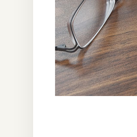
器材操控
資源
免費圖庫
免費字型
網站架設
WordPress
安裝與設定
外掛實作
電商
WooCommerce