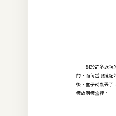
金流物流
架設
主機與網域
SEO 工具
免費空間
網頁設計
對於許多近視的朋
的，而每當眼鏡配
前端
後，盒子就亂丟了
HTML / CSS
鏡放到鏡盒裡。
JavaScript
UI / UX