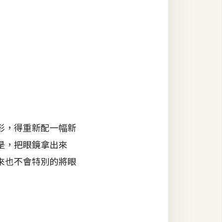
形，得重新配一幅新
是，把眼鏡拿出來
來也不會特別的將眼