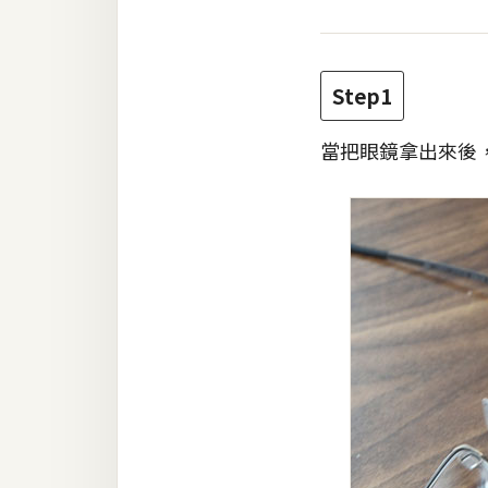
梅開發
Step1
熱門文章
當把眼鏡拿出來後
全站導覽
合作提案