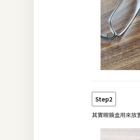
Step2
其實眼鏡盒用來放