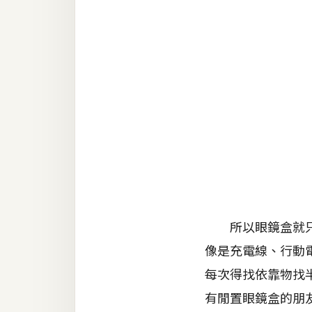
RWD 網頁
後端
PHP
Docker
伺服器設定
資源
免費圖示
免費版型
所以眼鏡盒就只有
像是充電線、行動
MAC
每次得找依靠物找
有閒置眼鏡盒的朋
開箱