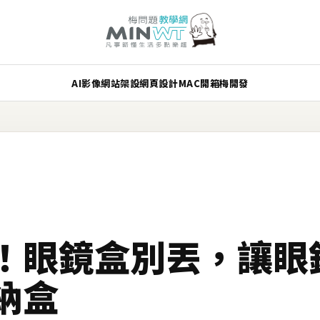
AI
影像
網站架設
網頁設計
MAC
開箱
梅開發
！眼鏡盒別丟，讓眼
納盒