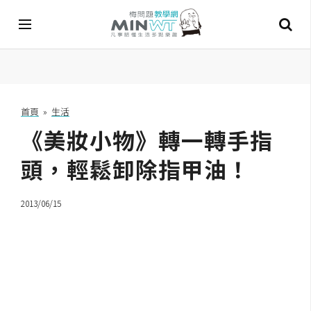
A
I
首頁
»
生活
《美妝小物》轉一轉手指
A
I
工
頭，輕鬆卸除指甲油！
具
2013/06/15
C
h
a
t
G
P
T