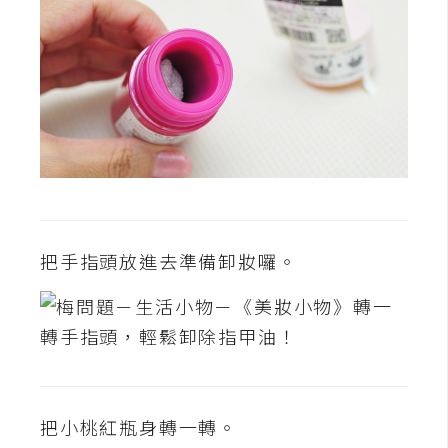
攝
影
手
機
攝
影
器
把手指頭放進去準備卸妝囉。
材
操
控
資
源
把小桃紅瓶身轉一轉。
免