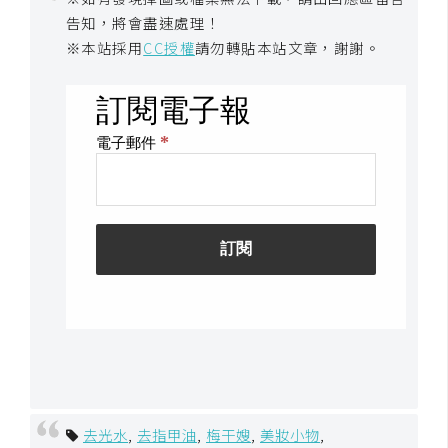
架
告知，將會盡速處理！
設
※本站採用
CC授權
請勿轉貼本站文章，謝謝。
主
機
與
網
域
S
E
O
工
具
免
去光水
,
去指甲油
,
梅干嫂
,
美妝小物
,
費