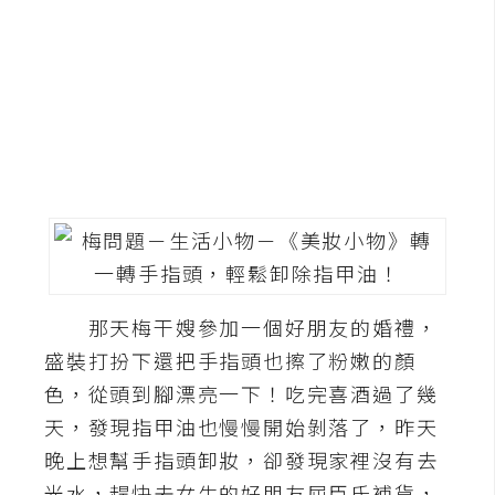
G
e
m
i
n
i
A
I
生
成
那天梅干嫂參加一個好朋友的婚禮，
盛裝打扮下還把手指頭也擦了粉嫩的顏
圖
片
色，從頭到腳漂亮一下！吃完喜酒過了幾
天，發現指甲油也慢慢開始剝落了，昨天
晚上想幫手指頭卸妝，卻發現家裡沒有去
影
片
光水，趕快去女生的好朋友屈臣氏補貨，