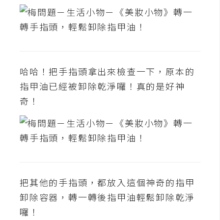
費
圖
庫
免
費
哈哈！把手指頭拿出來檢查一下，原本的
字
指甲油已經被卸除乾淨囉！真的是好神
型
奇！
網
站
架
設
把其他的手指頭，都放入這個神奇的指甲
卸除容器，轉一轉後指甲油輕鬆卸除乾淨
W
o
囉！
r