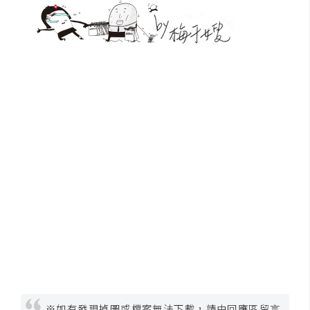
W
o
o
C
o
m
m
e
r
c
e
金
流
物
流
※如有發現掉圖或檔案無法下載，請由回應區留言