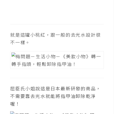
b
e
P
h
o
就是這罐小桃紅，跟一般的去光水設計很
t
不一樣。
o
s
h
o
p
I
屈臣氏小姐說這是日本最新研發的商品，
l
不需要靠去光水就能將指甲油卸除乾淨
l
喔！
u
s