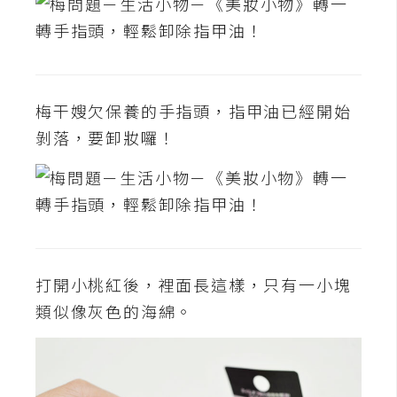
t
r
a
t
o
梅干嫂欠保養的手指頭，指甲油已經開始
r
剝落，要卸妝囉！
去
背
與
合
成
打開小桃紅後，裡面長這樣，只有一小塊
攝
類似像灰色的海綿。
影
商
品