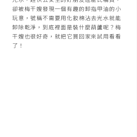
卻被梅干嫂發現一個有趣的卸指甲油的小
A
I
玩意，號稱不需要用化妝棉沾去光水就能
應
用
卸除乾淨，到底裡面是裝什麼葫蘆呢？梅
干嫂也很好奇，就把它買回家來試用看看
設
了！
計
網
站
影
像
A
d
o