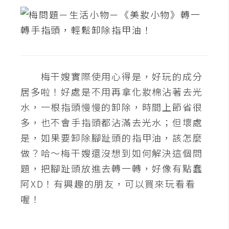
d
P
r
e
s
s
安
梅干嫂實際使用心得是，好玩的成分
裝
居多啦！好處是不用再拿化妝棉沾著去光
與
水，一根指頭慢慢的卸除，時間上節省很
設
定
多，也不會手指頭都沾滿去光水；但壞處
是，如果要卸除腳趾頭的指甲油，該怎麼
做？哈～梅干嫂還沒想到如何解決這個問
外
題，把腳趾頭放進去轉一轉，好像有點蠢
掛
實
阿XD！有興趣的朋友，可以買來玩看看
作
喔！
電
商