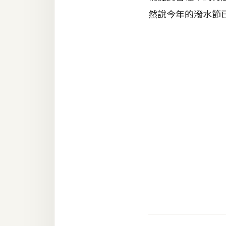
RWD 網頁
然說今年的潑水節
後端
PHP
Docker
伺服器設定
資源
免費圖示
免費版型
MAC
開箱