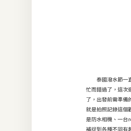
金流物流
架設
主機與網域
SEO 工具
免費空間
網頁設計
泰國潑水節一直是
前端
忙而錯過了，這次
HTML / CSS
了，出發前需準備
JavaScript
就是拍照記錄這個
是防水相機、一台
UI / UX
補捉到各種不同有