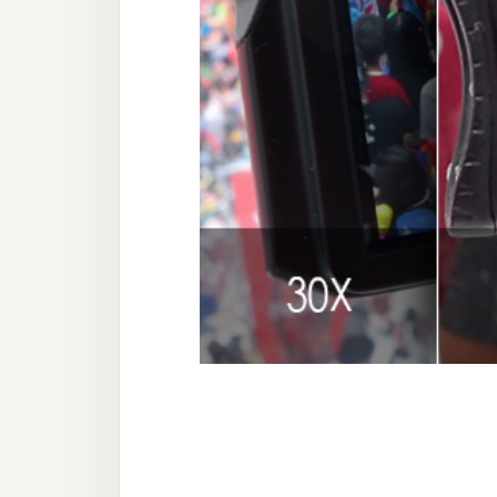
器材操控
資源
免費圖庫
免費字型
網站架設
WordPress
安裝與設定
外掛實作
電商
WooCommerce