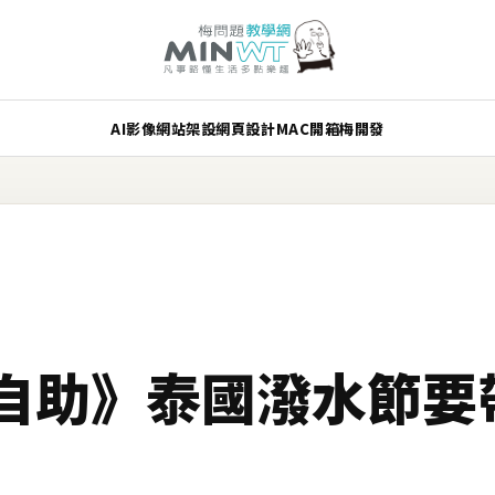
AI
影像
網站架設
網頁設計
MAC
開箱
梅開發
自助》泰國潑水節要