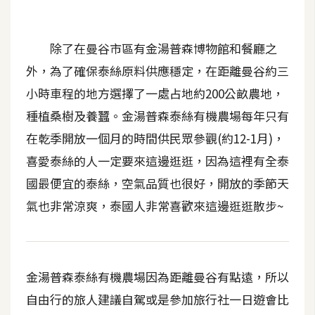
t
r
a
除了在曼谷市區有金湯普森博物館和餐廳之
t
外，為了確保泰絲原料供應穩定，在距離曼谷約三
o
小時車程的地方選擇了一處占地約200公畝農地，
r
種植桑樹及養蠶。金湯普森泰絲有機農場每年只有
在乾季開放一個月的時間供民眾參觀(約12-1月)，
去
背
喜愛泰絲的人一定要來這邊逛逛，因為這裡有全泰
與
國最便宜的泰絲，空氣品質也很好，開放的季節天
合
氣也非常涼爽，泰國人非常喜歡來這邊逛逛散步~
成
攝
影
金湯普森泰絲有機農場因為距離曼谷有點遠，所以
商
自由行的旅人建議自駕或是參加旅行社一日遊會比
品