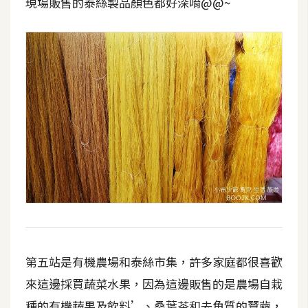
現場販售的泰絲製品顏色都好深唷@@~
第五站是有機農場和泰絲市集，許多家庭都很喜歡
來這邊採買蔬菜水果，因為這邊販售的是農場自栽
種的有機蔬果及飲料’、桑葉茶和去角質的蠶繭，