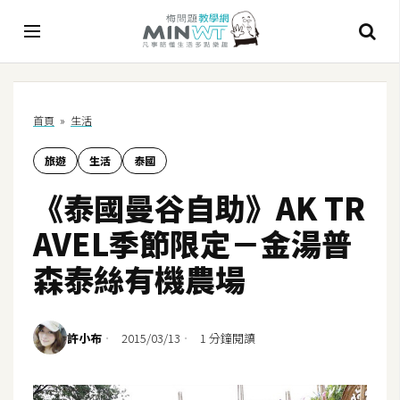
A
首頁
»
生活
I
旅遊
生活
泰國
A
I
《泰國曼谷自助》AK TR
工
具
AVEL季節限定－金湯普
C
森泰絲有機農場
h
a
t
許小布
2015/03/13
1 分鐘閱讀
G
P
T