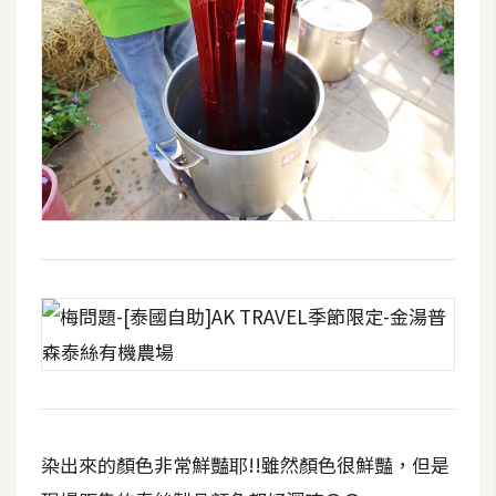
染出來的顏色非常鮮豔耶!!雖然顏色很鮮豔，但是