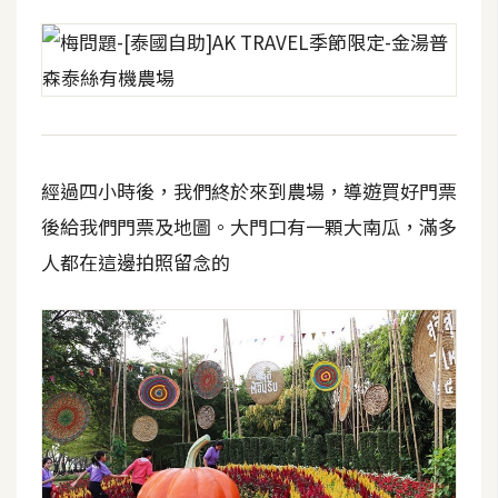
費
圖
庫
免
費
字
經過四小時後，我們終於來到農場，導遊買好門票
型
後給我們門票及地圖。大門口有一顆大南瓜，滿多
人都在這邊拍照留念的
網
站
架
設
W
o
r