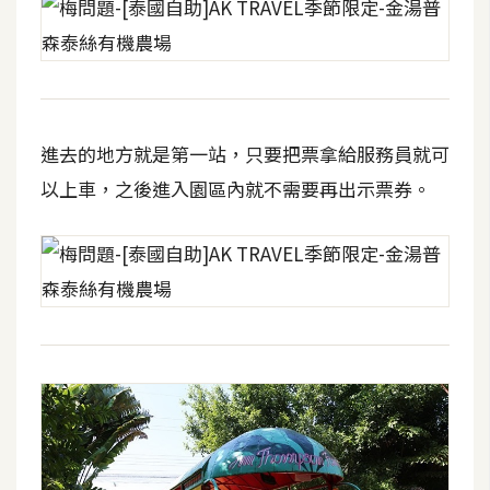
W
o
o
C
o
進去的地方就是第一站，只要把票拿給服務員就可
m
以上車，之後進入園區內就不需要再出示票券。
m
e
r
c
e
金
流
物
流