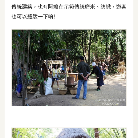
作
傳統建築，也有阿嬤在示範傳統磨米、紡織，遊客
提
也可以體驗一下唷!
案