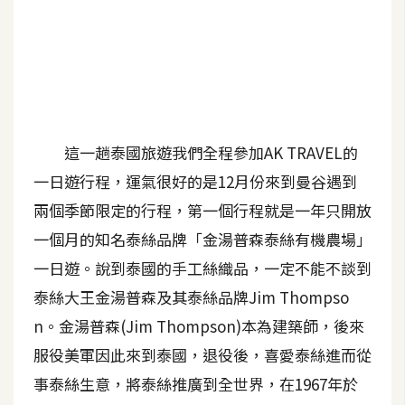
A
I
應
用
設
計
這一趟泰國旅遊我們全程參加AK TRAVEL的
一日遊行程，運氣很好的是12月份來到曼谷遇到
網
兩個季節限定的行程，第一個行程就是一年只開放
站
一個月的知名泰絲品牌「金湯普森泰絲有機農場」
一日遊。說到泰國的手工絲織品，一定不能不談到
泰絲大王金湯普森及其泰絲品牌Jim Thompso
影
像
n。金湯普森(Jim Thompson)本為建築師，後來
服役美軍因此來到泰國，退役後，喜愛泰絲進而從
A
事泰絲生意，將泰絲推廣到全世界，在1967年於
d
o