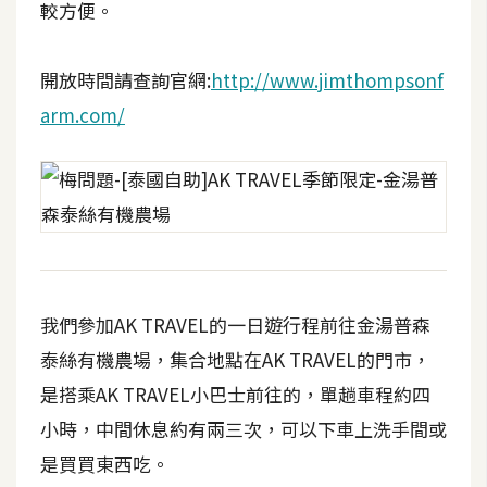
較方便。
攝
影
開放時間請查詢官網:
http://www.jimthompsonf
手
arm.com/
機
攝
影
器
材
操
我們參加AK TRAVEL的一日遊行程前往金湯普森
控
泰絲有機農場，集合地點在AK TRAVEL的門市，
資
是搭乘AK TRAVEL小巴士前往的，單趟車程約四
源
小時，中間休息約有兩三次，可以下車上洗手間或
是買買東西吃。
免