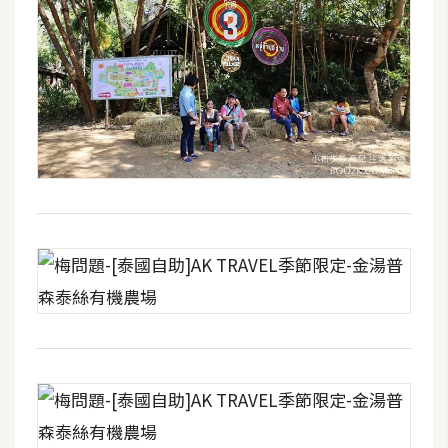
示
免
費
版
型
M
A
C
開
箱
梅