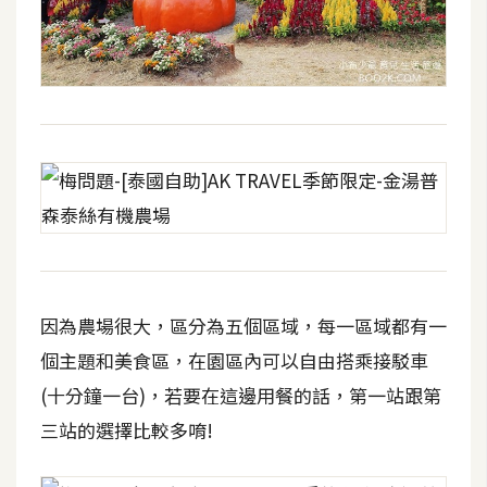
d
P
r
e
s
s
安
裝
與
設
定
因為農場很大，區分為五個區域，每一區域都有一
外
掛
個主題和美食區，在園區內可以自由搭乘接駁車
實
(十分鐘一台)，若要在這邊用餐的話，第一站跟第
作
三站的選擇比較多唷!
電
商