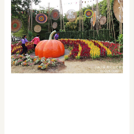
G
e
m
i
n
i
A
I
生
成
圖
片
影
片