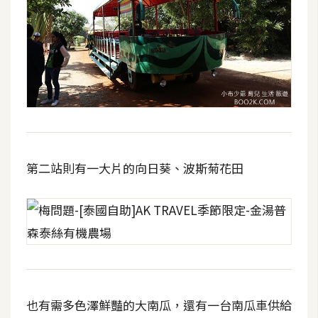
架
設
主
機
與
網
域
第二站則有一大片的向日葵、波斯菊花田
S
E
O
工
具
免
也有需多色澤鮮豔的大南瓜，還有一台南瓜車供給
費