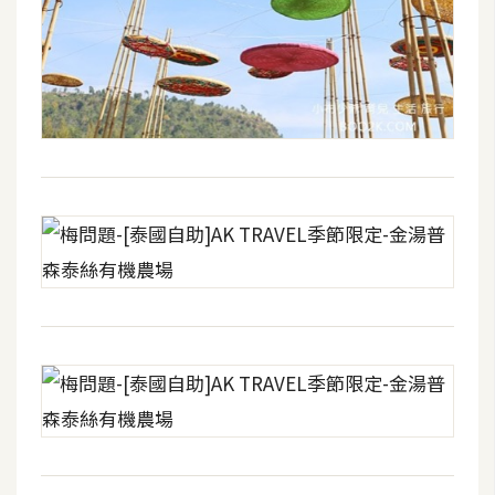
U
X
R
W
D
網
頁
後
端
P
H
P
D