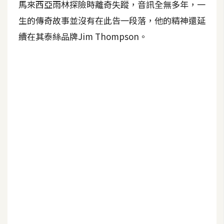
馬來西亞雨林探險時離奇失蹤，音訊全無多年，一
b
e
生的傳奇故事並沒有在此告一段落，他的精神還延
續在其泰絲品牌Jim Thompson。
P
h
o
t
o
s
h
o
p
I
l
l
u
s