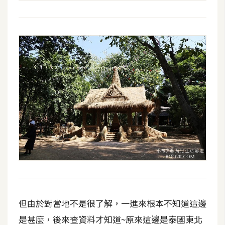
開
發
熱
門
文
章
全
站
導
覽
但由於對當地不是很了解，一進來根本不知道這邊
合
是甚麼，後來查資料才知道~原來這邊是泰國東北