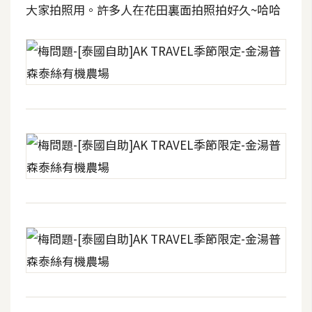
大家拍照用。許多人在花田裏面拍照拍好久~哈哈
空
間
網
頁
設
計
前
端
H
T
M
L
/
C