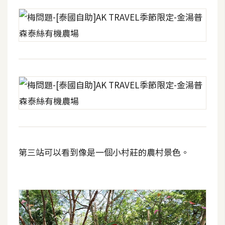
o
c
k
e
r
伺
服
器
設
定
第三站可以看到像是一個小村莊的農村景色。
資
源
免
費
圖