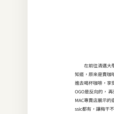
金流物流
架設
主機與網域
SEO 工具
免費空間
網頁設計
在前往清邁大學途
知道，原來是賣咖
前端
進去喝杯咖啡，享
HTML / CSS
OGO是反向的， 再
JavaScript
MAC專賣店展示的還
UI / UX
ssic都有，讓梅