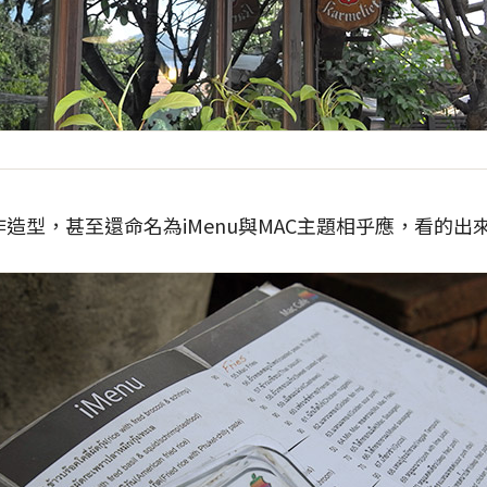
ad作造型，甚至還命名為iMenu與MAC主題相乎應，看的