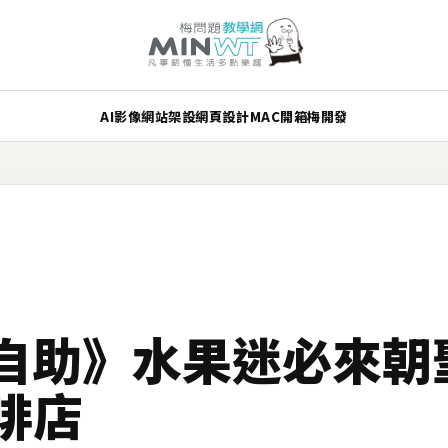
AI
影像
網站架設
網頁設計
MAC
開箱
梅開發
自助》水果迷必來朝
咖啡店