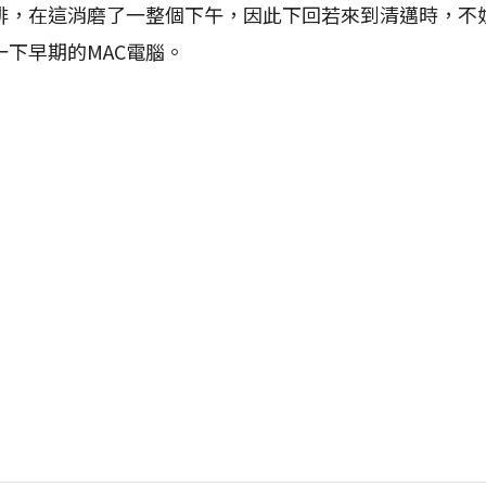
，在這消磨了一整個下午，因此下回若來到清邁時，不妨可到
下早期的MAC電腦。