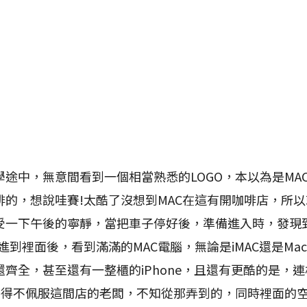
中，無意間看到一個相當熟悉的LOGO，本以為是MA
啡的，想說哇賽!太酷了沒想到MAC在這有開咖啡店，所
受一下午後的寧靜，當把車子停好後，準備進入時，發現到
進到裡面後，看到滿滿的MAC電腦，無論是iMAC還是Mac
齊全，甚至還有一整櫃的iPhone，且還有更酷的是，連相當
干不得不佩服這間店的老闆，不知從那弄到的，同時裡面的