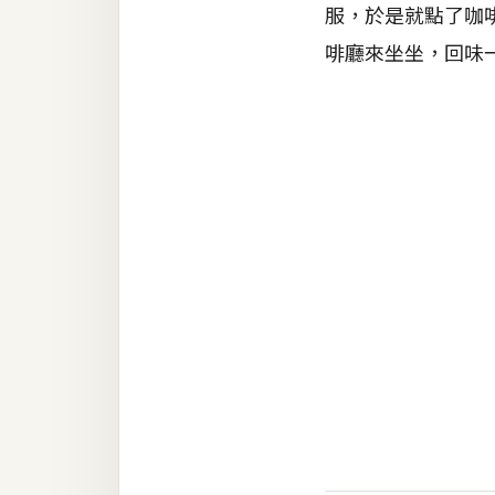
服，於是就點了咖啡
RWD 網頁
啡廳來坐坐，回味一
後端
PHP
Docker
伺服器設定
資源
免費圖示
免費版型
MAC
開箱