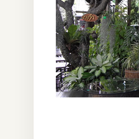
器材操控
資源
免費圖庫
免費字型
網站架設
WordPress
安裝與設定
外掛實作
電商
WooCommerce