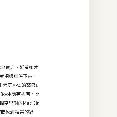
C專賣店，近看後才
以就把機車停下來，
怎麼MAC的蘋果L
Book應有盡有，比
早期的Mac Cla
空間感到相當的舒