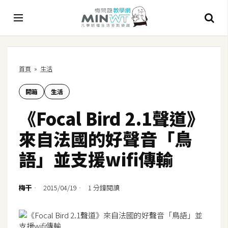
A
首頁
»
生活
I
開箱
生活
A
I
《Focal Bird 2.1聲道》
工
具
來自法國的好聲音「鳥
C
語」並支援wifi傳輸
h
a
t
梅干
2015/04/19
1 分鐘閱讀
G
P
T