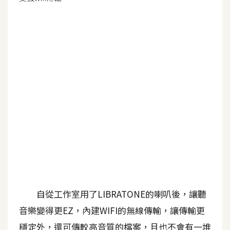
G
e
m
i
n
i
A
I
生
成
圖
片
自從工作室用了LIBRATONE的喇叭後，讓聽
音樂變得更EZ，內建WIFI的無線傳輸，讓傳輸更
影
穩定外，還可傳較高音質的檔案，且也不會有一堆
片