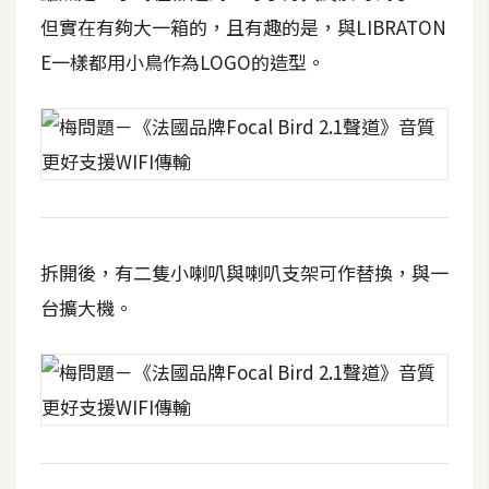
t
但實在有夠大一箱的，且有趣的是，與LIBRATON
r
E一樣都用小鳥作為LOGO的造型。
a
t
o
r
去
背
拆開後，有二隻小喇叭與喇叭支架可作替換，與一
與
合
台擴大機。
成
攝
影
商
品