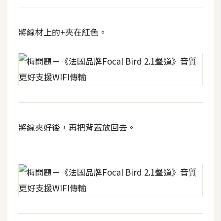
W
將線材上的+夾在紅色。
o
o
C
o
m
m
e
r
將線夾好後，再把背蓋放回去。
c
e
金
流
物
流