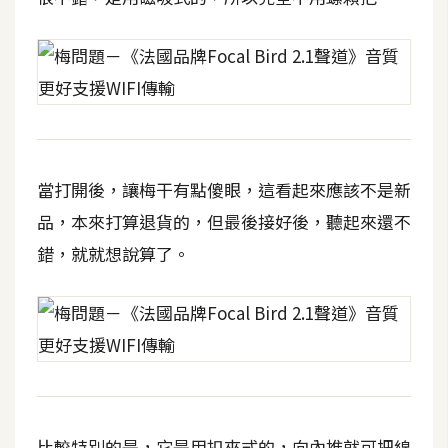
費
圖
庫
免
費
字
當打開後，讓梅干有點傻眼，這看起來應該不是新
型
品，本來打算退貨的，但最後接好後，聽起來還不
錯，就就想說算了。
網
站
架
設
W
o
r
比較特別的是，它是用扣夾式的，向內推就可把線