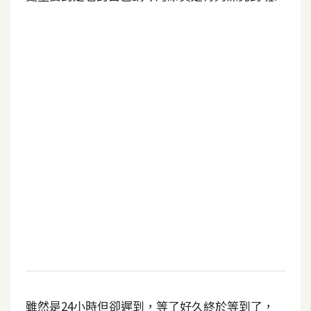
b
e
P
h
o
t
o
s
h
o
p
I
l
l
u
s
雖然是24小時但卻遲到，等了好久終於等到了，