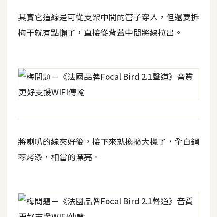
架
設
其實它這線是可從支架中間的管子穿入，但還要拆
梅干就有點懶了，直接從背蓋中間將線拉出。
主
機
與
網
域
S
E
將喇叭的線夾好後，接下來就換擴大機了，全白鋼
O
工
琴烤潻，相當的漂亮。
具
免
費