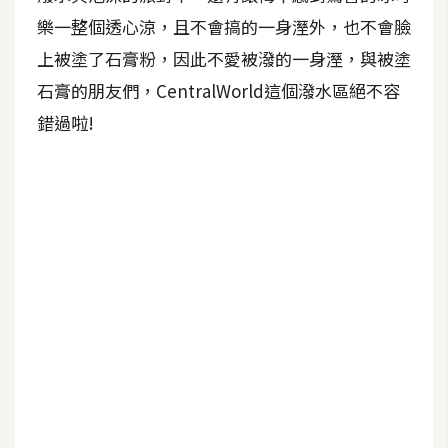
b
e
樂一整個透心涼，且不會搞的一身溼外，也不會臉
上被塗了石膏粉，因此不愛被潑的一身溼，與被塗
P
石膏的朋友們，CentralWorld這個潑水區絕不容
h
錯過啦!
o
t
o
s
h
o
p
I
l
l
u
s