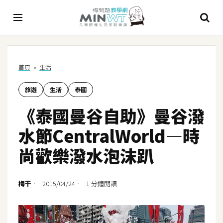
A
首頁
»
生活
I
旅遊
生活
泰國
A
I
《泰國曼谷自助》曼谷潑
工
具
水節CentralWorld—時
C
尚歡樂潑水泡沫趴
h
a
t
梅干
2015/04/24
1 分鐘閱讀
G
P
T