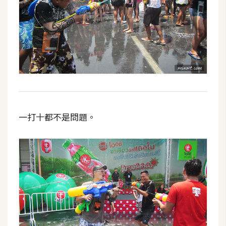
作
提
案
一打十都不是問題。