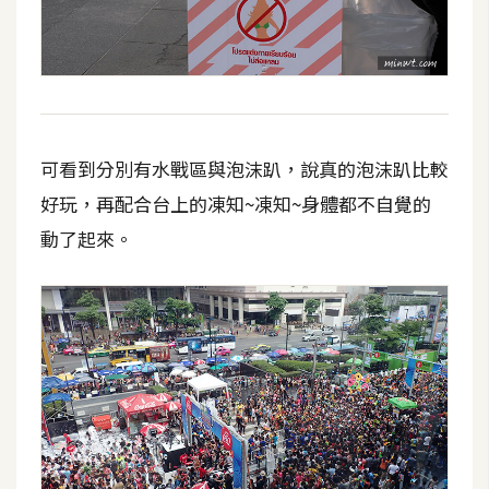
U
X
R
W
可看到分別有水戰區與泡沫趴，說真的泡沫趴比較
D
好玩，再配合台上的凍知~凍知~身體都不自覺的
網
頁
動了起來。
後
端
P
H
P
D