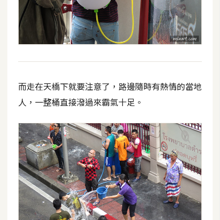
W
o
o
C
o
m
而走在天橋下就要注意了，路邊隨時有熱情的當地
m
人，一整桶直接潑過來霸氣十足。
e
r
c
e
金
流
物
流