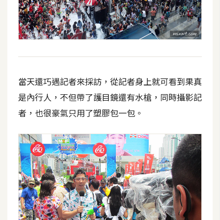
o
c
k
e
r
當天還巧遇記者來採訪，從記者身上就可看到果真
伺
是內行人，不但帶了護目鏡還有水槍，同時攝影記
服
器
者，也很豪氣只用了塑膠包一包。
設
定
資
源
免
費
圖