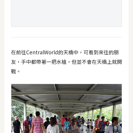
攝
影
手
機
攝
影
在前往CentralWorld的天橋中，可看到來往的朋
友，手中都帶著一把水槍，但並不會在天橋上就開
戰。
器
材
操
控
資
源
免