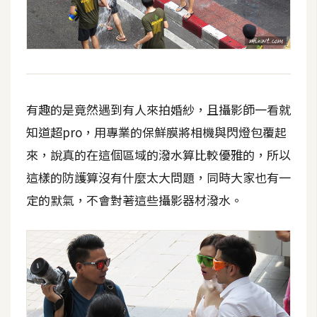
架
設
主
機
與
有趣的是竟然遇到有人來拍婚紗，且攝影師一看就
網
域
知道超pro，用專業的保鮮膜將相機與閃燈包覆起
來，說真的在這個區域的潑水算比較優雅的，所以
這樣的防護算沒有什麼太大問題，同時大家也有一
S
E
定的默氣，不會對著這些攝影器材潑水。
O
工
具
免
費