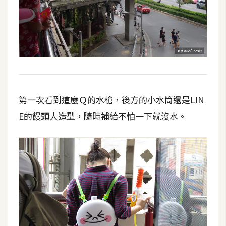
d
P
r
e
s
s
安
裝
與
第一次看到這麼Ｑ的水槍，後方的小水筒還是LIN
設
E的饅頭人造型，隨時補給不怕一下就沒水。
定
外
掛
實
作
電
商