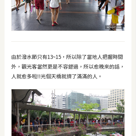
費
圖
庫
免
費
字
由於潑水節只有13~15，所以除了當地人把握時間
型
外，觀光客當然更是不容錯過，所以愈晚來的話，
人就愈多啦!!光個天橋就擠了滿滿的人。
網
站
架
設
W
o
r