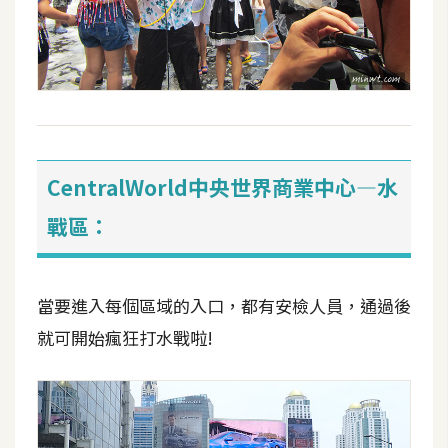
示
免
費
版
型
CentralWorld中央世界商業中心—水
戰區：
M
A
C
當要進入每個區域的入口，都有安檢人員，通過後
就可開始瘋狂打水戰啦!
開
箱
梅