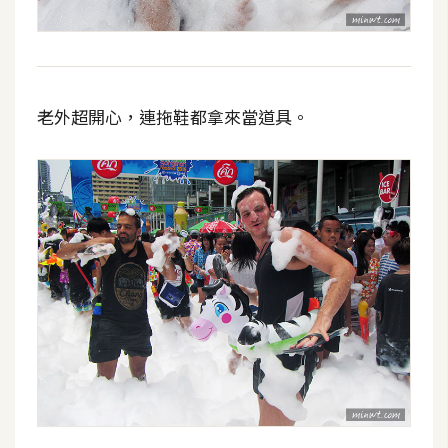
老外超開心，連拖鞋都拿來當道具。