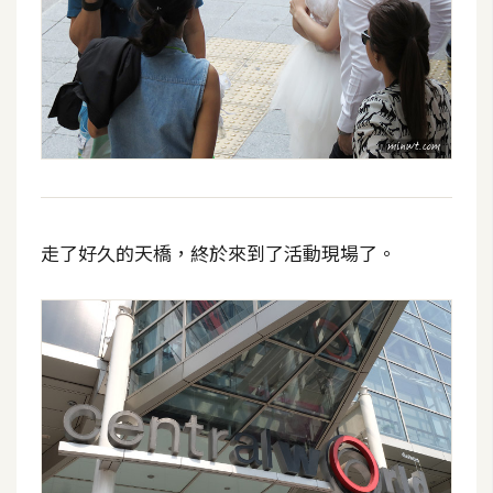
空
間
網
頁
設
計
走了好久的天橋，終於來到了活動現場了。
前
端
H
T
M
L
/
C