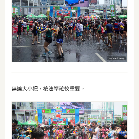
開
發
熱
門
文
章
全
無論大小把，槍法準確較重要。
站
導
覽
合