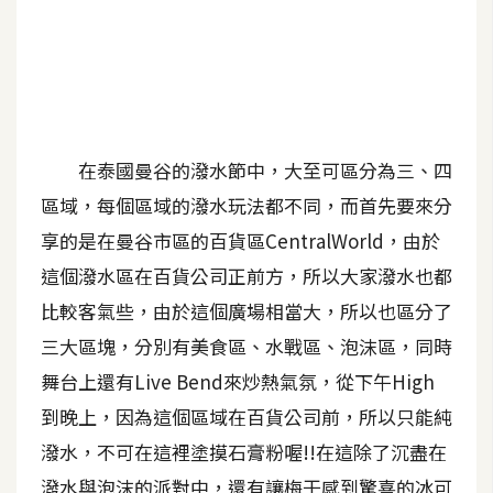
A
I
應
用
設
在泰國曼谷的潑水節中，大至可區分為三、四
計
區域，每個區域的潑水玩法都不同，而首先要來分
享的是在曼谷市區的百貨區CentralWorld，由於
網
這個潑水區在百貨公司正前方，所以大家潑水也都
站
比較客氣些，由於這個廣場相當大，所以也區分了
三大區塊，分別有美食區、水戰區、泡沫區，同時
影
舞台上還有Live Bend來炒熱氣氛，從下午High
像
到晚上，因為這個區域在百貨公司前，所以只能純
A
潑水，不可在這裡塗摸石膏粉喔!!在這除了沉盡在
d
o
潑水與泡沫的派對中，還有讓梅干感到驚喜的冰可