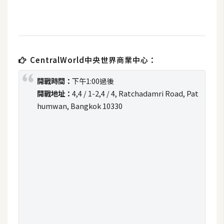
t
r
a
t
o
CentralWorld中央世界商業中心：
r
開戰時間：
下午1:00過後
開戰地址：
4,4 / 1-2,4 / 4, Ratchadamri Road, Pat
去
humwan, Bangkok 10330
背
與
合
成
攝
影
商
品