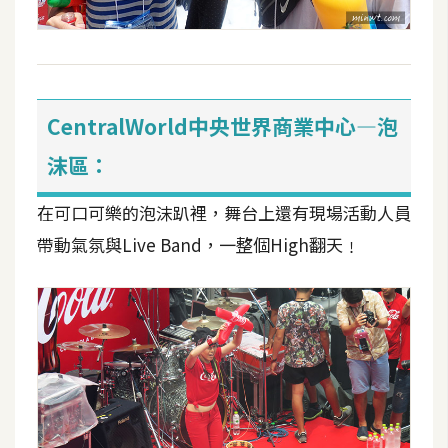
CentralWorld中央世界商業中心—泡
沫區：
在可口可樂的泡沫趴裡，舞台上還有現場活動人員
帶動氣氛與Live Band，一整個High翻天﹗