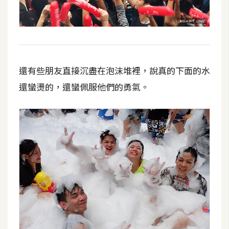
還有些朋友直接沉盡在泡沫堆裡，說真的下面的水
還蠻燙的，還蠻佩服他們的勇氣。