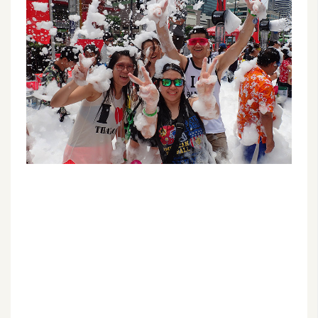
G
e
m
i
n
i
A
I
生
成
圖
片
影
片