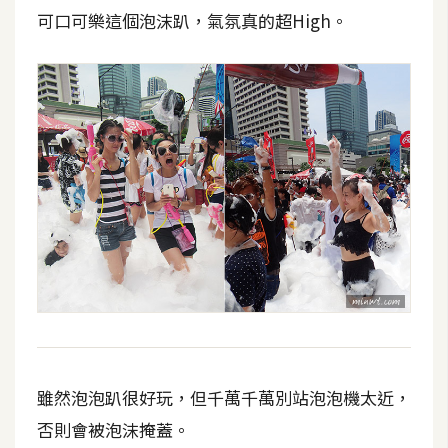
可口可樂這個泡沫趴，氣氛真的超High。
雖然泡泡趴很好玩，但千萬千萬別站泡泡機太近，
否則會被泡沫掩蓋。