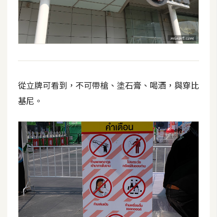
S
S
J
a
v
從立牌可看到，不可帶槍、塗石膏、喝酒，與穿比
a
基尼。
S
c
r
i
p
t
U
I
/