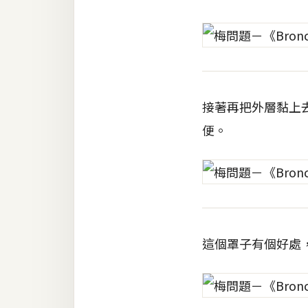
接著再把外層黏上
便。
這個罩子有個好處