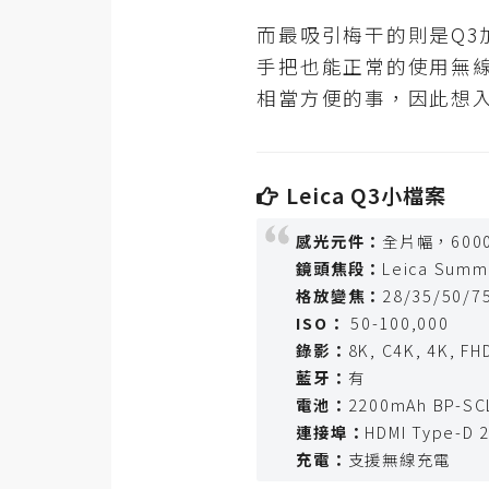
RWD 網頁
而最吸引梅干的則是Q
後端
手把也能正常的使用無
PHP
相當方便的事，因此想入
Docker
伺服器設定
Leica Q3小檔案
資源
感光元件：
全片幅，6000
免費圖示
鏡頭焦段：
Leica Summi
格放變焦：
28/35/50/
免費版型
ISO：
50-100,000
錄影：
8K, C4K, 4K, F
藍牙：
有
MAC
電池：
2200mAh BP-S
連接埠：
HDMI Type-D 2
充電：
支援無線充電
開箱