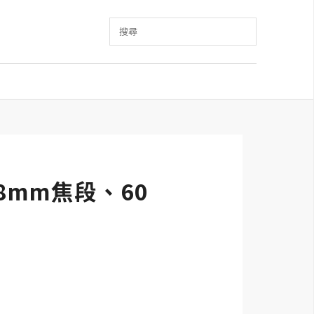
搜尋
8mm焦段、60