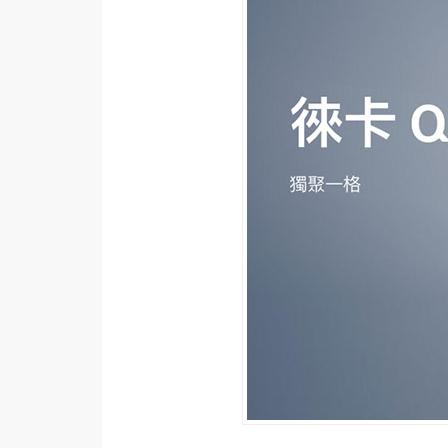
器材操控
資源
免費圖庫
免費字型
網站架設
WordPress
安裝與設定
外掛實作
電商
WooCommerce