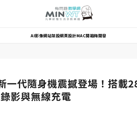
AI
影像
網站架設
網頁設計
MAC
開箱
梅開發
3：全新一代隨身機震撼登場！搭載2
K錄影與無線充電