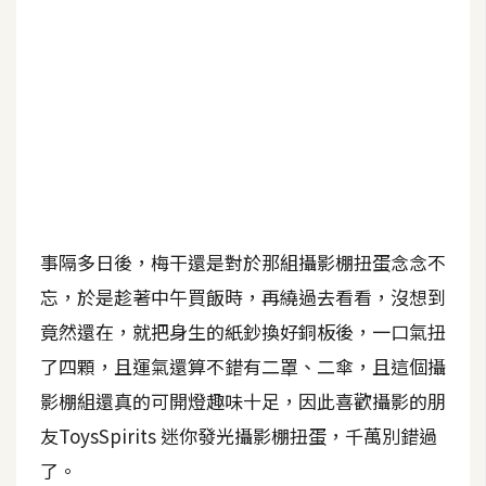
b
e
P
h
o
t
o
s
h
事隔多日後，梅干還是對於那組攝影棚扭蛋念念不
o
忘，於是趁著中午買飯時，再繞過去看看，沒想到
p
竟然還在，就把身生的紙鈔換好銅板後，一口氣扭
了四顆，且運氣還算不錯有二罩、二傘，且這個攝
I
l
影棚組還真的可開燈趣味十足，因此喜歡攝影的朋
l
友ToysSpirits 迷你發光攝影棚扭蛋，千萬別錯過
u
了。
s