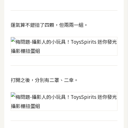
t
r
a
運氣算不錯扭了四顆，但兩兩一組。
t
o
r
去
背
與
合
打開之後，分別有二罩、二傘。
成
攝
影
商
品