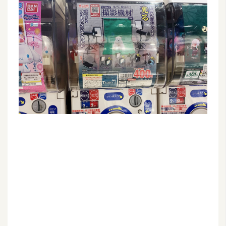
G
e
m
i
n
i
A
I
生
成
圖
片
影
片