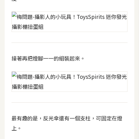
費
圖
庫
免
費
字
接著再把燈腳一一的組裝起來。
型
網
站
架
設
最有趣的是，反光傘還有一個支柱，可固定在燈
W
上。
o
r