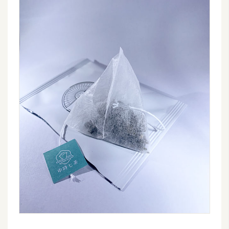
空
間
網
頁
設
計
前
端
H
T
M
L
/
C