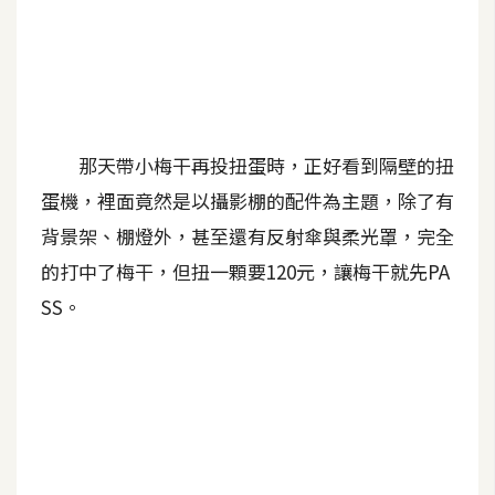
A
I
應
用
設
那天帶小梅干再投扭蛋時，正好看到隔壁的扭
計
蛋機，裡面竟然是以攝影棚的配件為主題，除了有
背景架、棚燈外，甚至還有反射傘與柔光罩，完全
網
的打中了梅干，但扭一顆要120元，讓梅干就先PA
站
SS。
影
像
A
d
o