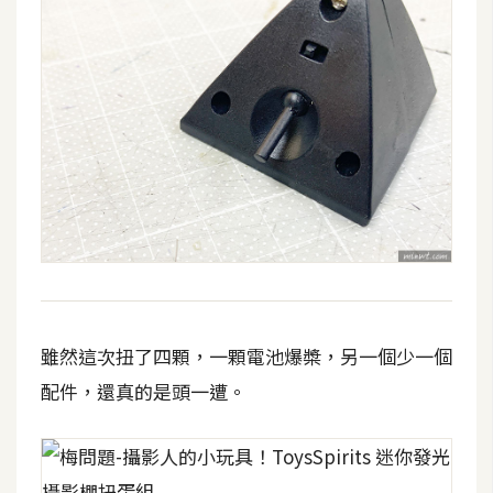
W
o
o
C
o
m
m
e
r
c
e
雖然這次扭了四顆，一顆電池爆槳，另一個少一個
金
配件，還真的是頭一遭。
流
物
流