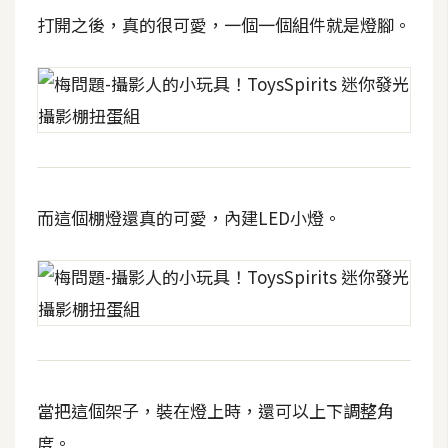
攝
打開之後，真的很可愛，一個一個組件就是燈腳。
影
手
機
攝
影
而這個棚燈還真的可愛，內建LED小燈。
器
材
操
控
資
源
當把這個架子，裝在燈上時，還可以上下調整角
免
度。