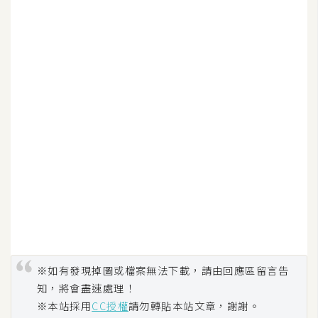
S
S
J
a
v
a
S
c
r
i
p
t
※如有發現掉圖或檔案無法下載，請由回應區留言告
U
知，將會盡速處理！
I
※本站採用
CC授權
請勿轉貼本站文章，謝謝。
/