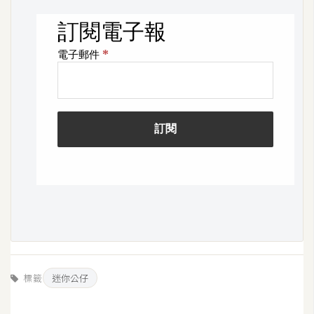
U
X
R
W
D
網
頁
後
端
P
H
P
標籤
迷你公仔
D