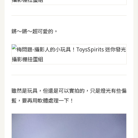
架
設
主
鏘～鏘～超可愛的。
機
與
網
域
S
E
雖然是玩具，但還是可以實拍的，只是燈光有些偏
O
工
藍，要再用軟體處理一下！
具
免
費