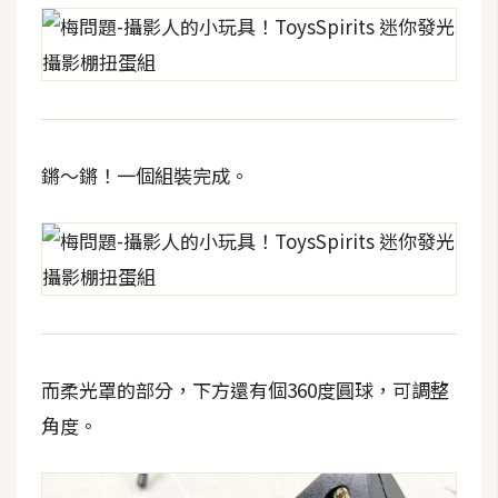
d
P
r
e
s
s
安
鏘～鏘！一個組裝完成。
裝
與
設
定
外
掛
而柔光罩的部分，下方還有個360度圓球，可調整
實
作
角度。
電
商