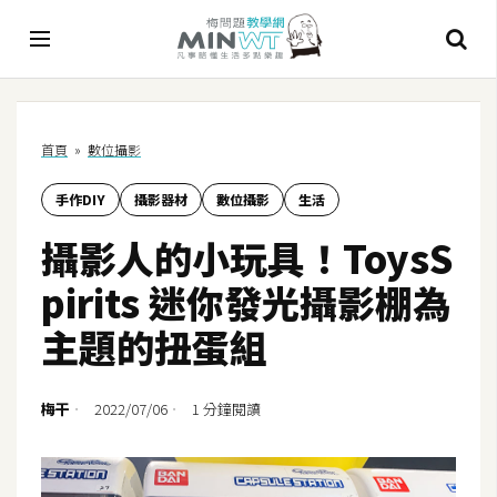
A
首頁
»
數位攝影
I
手作DIY
攝影器材
數位攝影
生活
A
I
攝影人的小玩具！ToysS
工
具
pirits 迷你發光攝影棚為
C
主題的扭蛋組
h
a
t
梅干
2022/07/06
1 分鐘閱讀
G
P
T