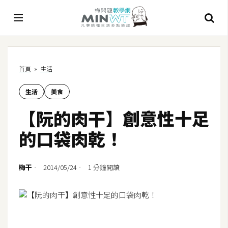
A
首頁
»
生活
I
生活
美食
A
I
【阮的肉干】創意性十足
工
具
的口袋肉乾！
C
h
梅干
2014/05/24
1 分鐘閱讀
a
t
G
P
T