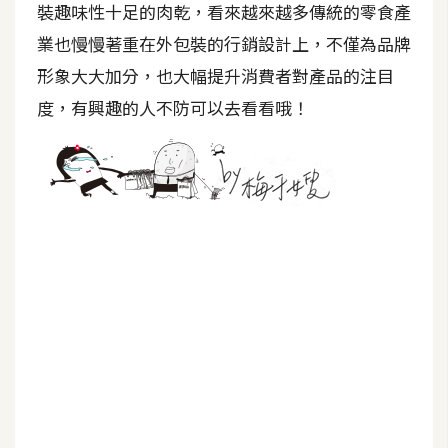
裝趣味性十足的肉乾，看來越來越多傳統的零食產
架
設
業也慢慢著重在外包裝的行銷設計上，不僅為品牌
形象大大加分，也大幅提升消費者對產品的注目
主
度，有興趣的人不防可以去看看哦！
機
與
網
域
S
E
O
工
具
免
費