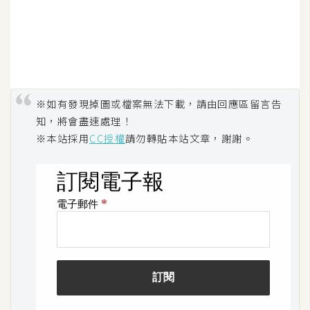
空
間
網
頁
※如有發現掉圖或檔案無法下載，請由回應區留言告
設
知，將會盡速處理！
計
※本站採用
CC授權
請勿轉貼本站文章，謝謝。
前
端
H
T
M
L
/
C