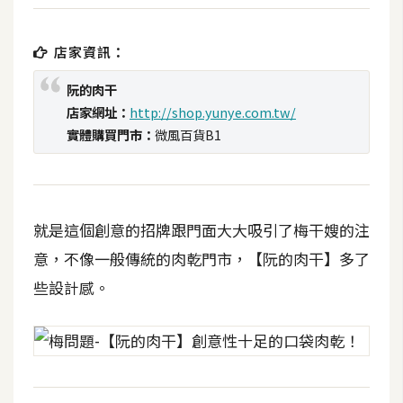
b
e
店家資訊：
P
阮的肉干
h
店家網址：
http://shop.yunye.com.tw/
o
實體購買門市：
微風百貨B1
t
o
s
h
o
就是這個創意的招牌跟門面大大吸引了梅干嫂的注
p
意，不像一般傳統的肉乾門市，【阮的肉干】多了
些設計感。
I
l
l
u
s