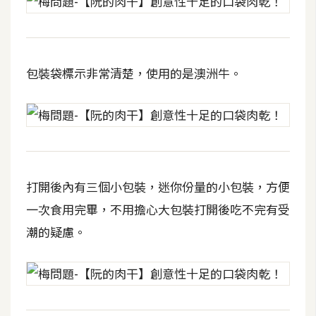
d
P
r
e
s
s
包裝袋標示非常清楚，使用的是澳洲牛。
安
裝
與
設
定
打開後內有三個小包裝，迷你份量的小包裝，方便
一次食用完畢，不用擔心大包裝打開後吃不完有受
外
潮的疑慮。
掛
實
作
電
商