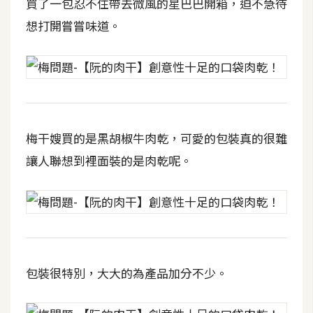
費
買了一包忍不住帶去微風的星巴巴開箱，迫不急待
圖
想打開嘗嘗味道。
庫
免
費
字
型
梅干嫂買的是黑胡椒牛肉乾，可愛的包裝真的很難
讓人聯想到裡面裝的是肉乾呢。
網
站
架
設
包裝很特別，大大的為產品加分不少。
W
o
r