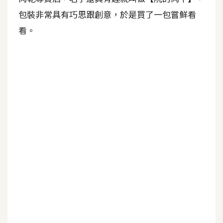
包裝非常具有巧思跟創意，於是買了一包嘗鮮看
A
I
看。
應
用
設
計
網
站
影
像
A
d
o