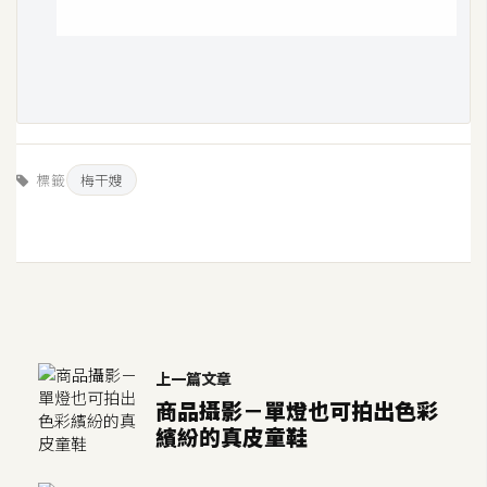
S
S
J
a
v
標籤
梅干嫂
a
S
c
r
i
p
t
上一篇文章
商品攝影－單燈也可拍出色彩
U
繽紛的真皮童鞋
I
/