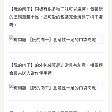
攝
【阮的肉干】同樣有很多種口味可以選擇，包裝袋
影
的塗鴉童趣十足，這可愛的包裝完全燒到了梅干嫂
呀。
手
機
攝
影
器
【阮的肉干】的外包裝真是非常具有創意，相當適
材
合買來送人當作伴手禮！
操
控
資
源
免