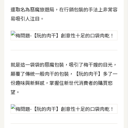
t
還取名為惡魔旅遊局，在行銷包裝的手法上非常容
r
a
易吸引人注目。
t
o
r
去
就是這一袋袋的惡魔包裝，吸引了梅干嫂的目光，
背
與
顛覆了傳統一般肉干的包裝，【阮的肉干】多了一
合
份趣味與新鮮感，掌握住新世代消費者的購買慾
成
望。
攝
影
商
品