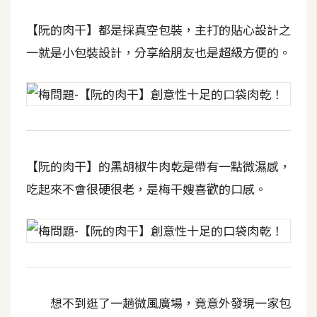
【阮的肉干】都是採真空包裝，主打的貼心設計之
W
o
一就是小包裝設計，分享給朋友也是超級方便的。
o
C
o
m
m
e
r
【阮的肉干】的黑胡椒牛肉乾是帶有一點微濕感，
c
吃起來不會很硬很老，是梅干嫂喜歡的口感。
e
金
流
物
流
想不到逛了一趟微風廣場，竟意外發現一家包