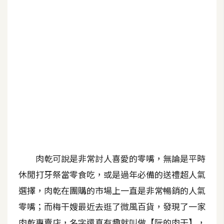
G
e
m
i
n
i
A
I
生
成
肉乾可說是非常討人喜愛的零嘴，無論是平時
圖
休閒打牙祭當零食吃，或是過年必備的送禮超人氣
片
選擇，肉乾在團購的市場上一直是非常暢銷的人氣
零嘴；而梅干嫂最近去逛了微風百貨，發現了一家
影
片
肉乾專賣店，名字還真有趣就叫做【阮的肉干】，