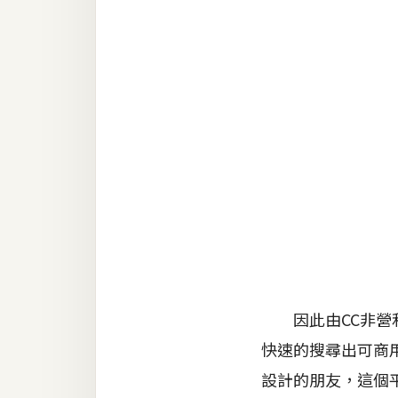
RWD 網頁
後端
PHP
Docker
伺服器設定
資源
免費圖示
免費版型
因此由CC非營利
MAC
快速的搜尋出可商
設計的朋友，這個
開箱