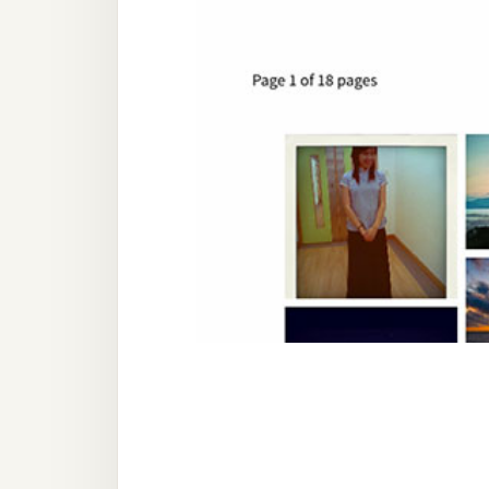
器材操控
資源
免費圖庫
免費字型
網站架設
WordPress
安裝與設定
外掛實作
電商
WooCommerce