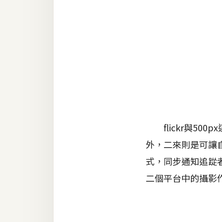
金流物流
架設
主機與網域
SEO 工具
免費空間
網頁設計
flickr與50
外，二來則是可讓自
前端
式，同步通知追踨
HTML / CSS
二個平台中的攝影
JavaScript
UI / UX