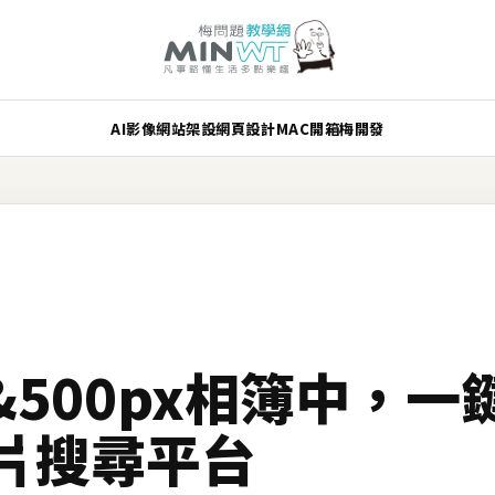
AI
影像
網站架設
網頁設計
MAC
開箱
梅開發
kr&500px相簿中，
片搜尋平台