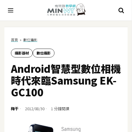
A
首頁
»
數位攝影
I
攝影器材
數位攝影
A
I
Android智慧型數位相機
工
具
時代來臨Samsung EK-
C
GC100
h
a
t
梅干
2012/08/30
1 分鐘閱讀
G
P
T