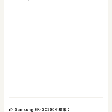
b
e
P
h
o
t
o
s
h
o
p
I
l
l
u
s
Samsung EK-GC100小檔案：