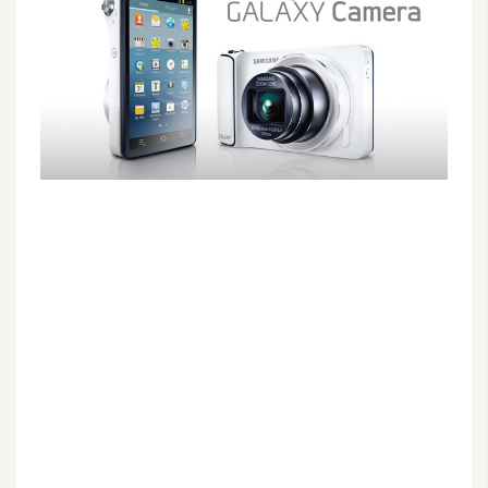
G
e
m
i
n
i
A
I
生
成
圖
片
影
片