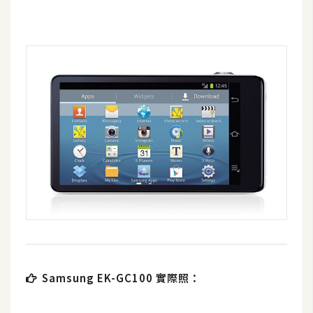
架
設
主
機
與
網
域
S
E
O
工
具
Samsung EK-GC100 實際照：
免
費