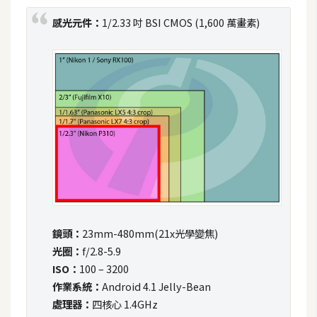
t
感光元件：
1/2.33 吋 BSI CMOS (1,600 萬畫素)
r
a
t
o
r
去
背
與
合
成
鏡頭：
23mm-480mm(21x光學變焦)
攝
影
光圈：
f/2.8-5.9
ISO：
100 – 3200
作業系統：
Android 4.1 Jelly-Bean
商
處理器：
四核心 1.4GHz
品