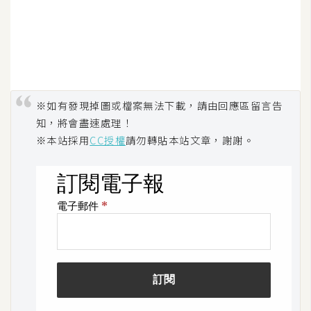
示
免
費
版
型
※如有發現掉圖或檔案無法下載，請由回應區留言告
知，將會盡速處理！
※本站採用
CC授權
請勿轉貼本站文章，謝謝。
M
A
C
開
箱
梅