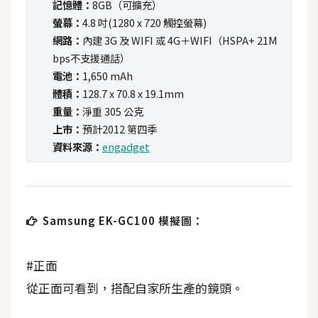
記憶體：
8GB（可擴充）
攝
螢幕：
4.8 吋(1280 x 720 觸控螢幕)
影
網路：
內建 3G 及 WIFI 或 4G＋WIFI（HSPA+ 21M
bps不支援通話）
手
電池：
1,650 mAh
機
體積：
128.7 x 70.8 x 19.1mm
攝
重量：
淨重 305 公克
影
上市：
預計2012 第四季
資料來源：
engadget
器
材
操
Samsung EK-GC100 模擬圖：
控
資
源
#正面
從正面可看到，搭配自家所生產的鏡頭。
免