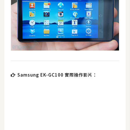
U
X
R
W
D
網
頁
後
Samsung EK-GC100 實際操作影片：
端
P
H
P
D