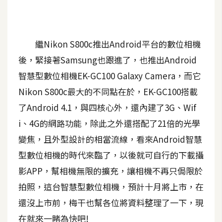
A
I
應
用
繼Nikon S800c推出Android平台的數位相機
後，緊接著Samsung也跟進了，也推出Android
設
智慧型數位相機EK-GC100 Galaxy Camera，而它
計
Nikon S800c最大的不同點在於，EK-GC100搭載
了Android 4.1，與四核心外，還內建了3G、Wif
網
i、4G的網路功能，除此之外還搭配了21倍的光學
站
變焦，且外型設計的相當流線，看來Android智慧
型數位相機的時代來臨了，以後就可自行的下載攝
影
影APP，幫相機無限的擴充，讓相機不再只侷限於
像
拍照，這台智慧型數位相機，預計十月將上市，在
還沒上市前，梅干也幫各位將資料整理了一下，現
A
d
在就來一睹為快吧!
o