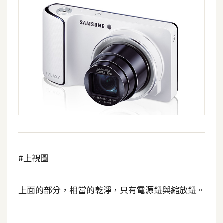
d
P
r
e
s
s
安
裝
與
設
定
外
#上視圖
掛
實
作
上面的部分，相當的乾淨，只有電源鈕與縮放鈕。
電
商