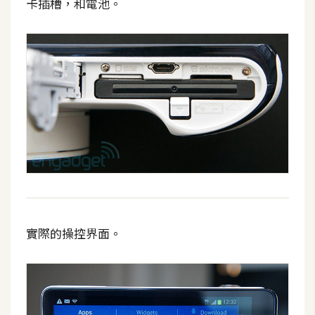
卡插槽，和電池。
S
S
J
a
v
a
S
c
r
i
p
t
實際的操控界面。
U
I
/