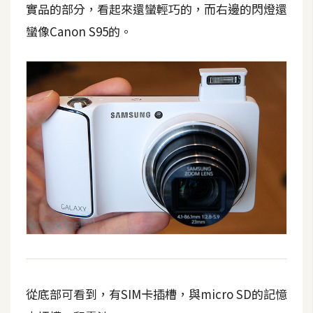
實品的部分，看起來還蠻輕巧的，而右邊的閃燈還
空
間
蠻像Canon S95的。
網
頁
設
計
前
端
H
T
M
L
從底部可看到，有SIM卡插槽，與micro SD的記憶
/
C