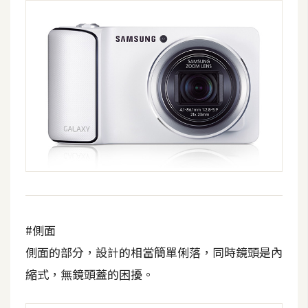
費
圖
庫
免
費
字
型
網
站
架
#側面
設
側面的部分，設計的相當簡單俐落，同時鏡頭是內
縮式，無鏡頭蓋的困擾。
W
o
r