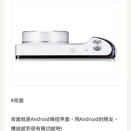
W
o
o
C
o
m
m
e
r
c
e
#背面
金
流
物
背面就是Android操控界面，用Android的朋友，
流
應該感到很有親切感吧!