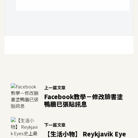
開
發
熱
門
文
章
全
上一篇文章
站
Facebook教學－修改臉書塗
導
鴨牆已張貼訊息
覽
下一篇文章
合
【生活小物】 Reykjavik Eye