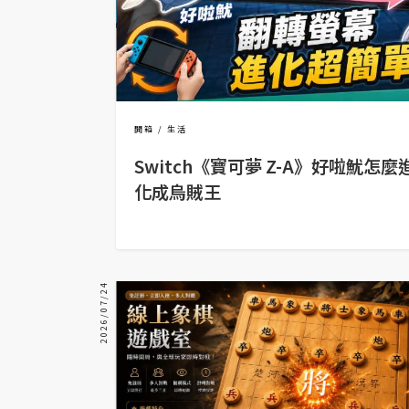
設計
網站
影像
開箱
生活
Switch《寶可夢 Z-A》好啦魷
Adobe
化成烏賊王
Photoshop
Illustrator
去背與合成
2026/07/24
攝影
商品攝影
手機攝影