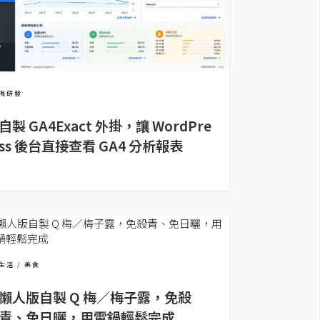
梅研發
自製 GA4Exact 外掛，讓 WordPre
ss 後台直接查看 GA4 分析報表
生活
美食
懶人版自製 Q 梅／梅子露，免殺
青、免日曬，用電鍋輕鬆完成