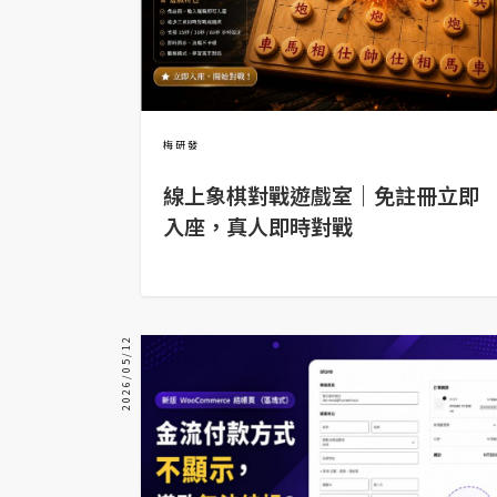
器材操控
資源
免費圖庫
免費字型
梅研發
線上象棋對戰遊戲室｜免註冊立即
入座，真人即時對戰
網站架設
WordPress
安裝與設定
2026/05/12
外掛實作
電商
WooCommerce