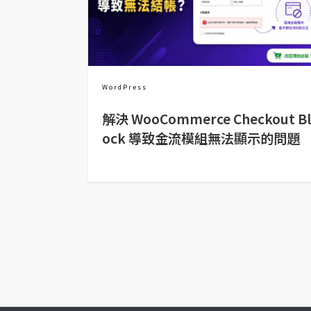
金流物流
架設
主機與網域
SEO 工具
WordPress
免費空間
解決 WooCommerce Checkout Bl
ock 導致金流模組無法顯示的問題
網頁設計
前端
HTML / CSS
JavaScript
UI / UX