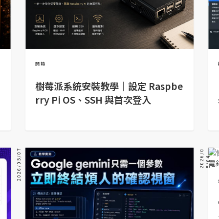
開箱
樹莓派系統安裝教學｜設定 Raspbe
rry Pi OS、SSH 與首次登入
2026/05/07
2
0
2
/
0
5
/
0
6
4