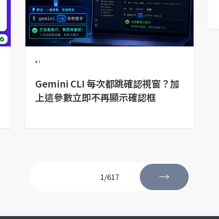
ai
Gemini CLI 每次都跳確認視窗？加
上這參數立即不再顯示確認框
→
1/617