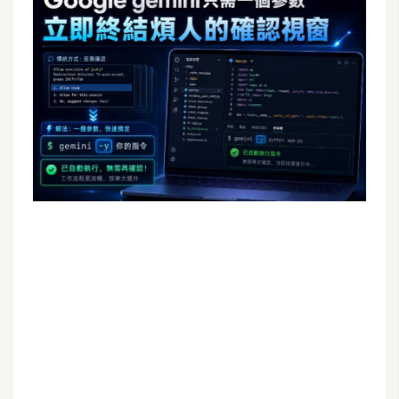
G
e
m
i
n
i
A
I
生
成
圖
片
影
片