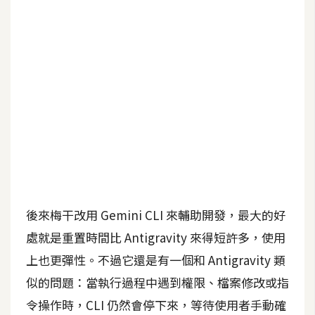
b
e
P
h
o
t
o
s
h
o
p
後來梅干改用 Gemini CLI 來輔助開發，最大的好
處就是重置時間比 Antigravity 來得短許多，使用
I
l
上也更彈性。不過它還是有一個和 Antigravity 類
l
似的問題：當執行過程中遇到權限、檔案修改或指
u
令操作時，CLI 仍然會停下來，等待使用者手動確
s