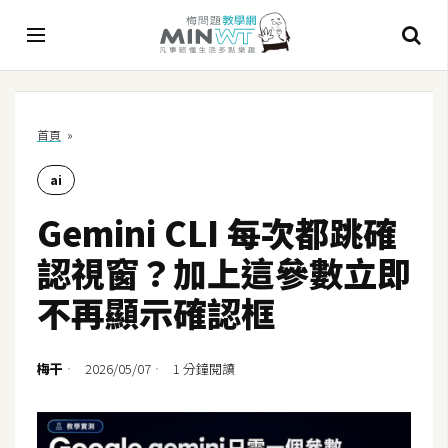
A
首頁
»
I
ai
A
I
Gemini CLI 每次都跳確
工
具
認視窗？加上這參數立即
C
不再顯示確認框
h
a
t
梅干
2026/05/07
1 分鐘閱讀
G
P
T