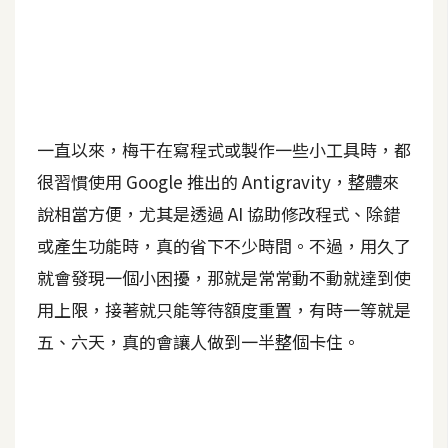
A
I
應
用
設
一直以來，梅干在寫程式或製作一些小工具時，都
計
很習慣使用 Google 推出的 Antigravity，整體來
說相當方便，尤其是透過 AI 協助修改程式、除錯
網
或產生功能時，真的省下不少時間。不過，用久了
站
就會發現一個小困擾，那就是常常動不動就達到使
用上限，接著就只能等待額度重置，有時一等就是
影
五、六天，真的會讓人做到一半整個卡住。
像
A
d
o