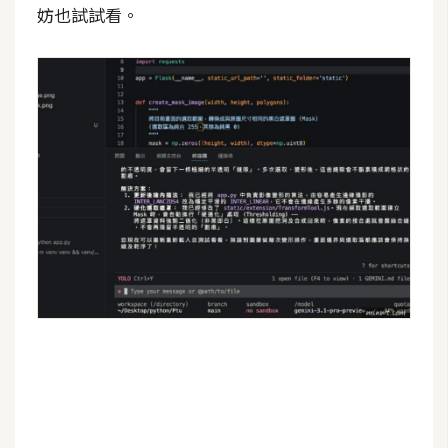
妨也試試看。
W
o
o
C
o
m
m
e
r
c
e
金
流
物
流