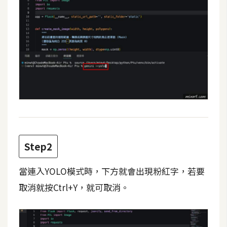
費
圖
庫
免
費
字
型
網
Step2
站
架
當連入YOLO模式時，下方就會出現粉紅字，若要
設
取消就按Ctrl+Y，就可取消。
W
o
r