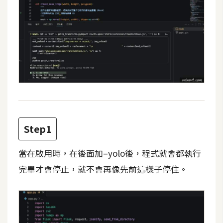
攝
影
手
機
攝
影
器
Step1
材
操
當在啟用時，在後面加–yolo後，程式就會都執行
控
完畢才會停止，就不會再像先前這樣子停住。
資
源
免