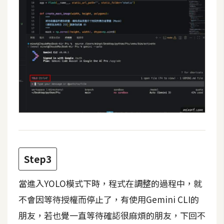
d
P
r
e
s
s
安
裝
與
設
定
外
Step3
掛
實
當進入YOLO模式下時，程式在調整的過程中，就
作
不會因等待授權而停止了，有使用Gemini CLI的
電
朋友，若也覺一直等待確認很麻煩的朋友，下回不
商