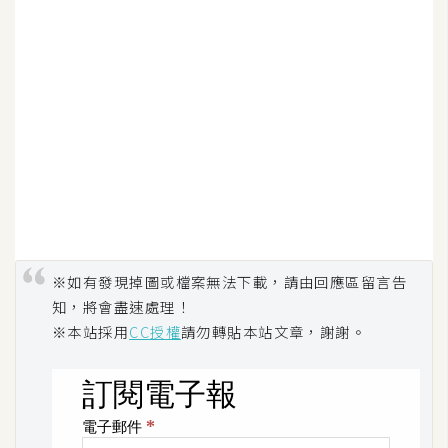
架
設
主
機
與
網
域
S
E
※如有發現掉圖或檔案無法下載，請由回應區留言告
O
知，將會盡速處理！
工
※本站採用
CC授權
請勿轉貼本站文章，謝謝。
具
免
費