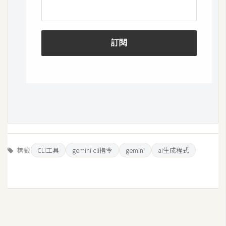
空
間
網
頁
設
計
前
端
標籤
CLI工具
gemini cli指令
gemini
ai生成程式
H
T
M
L
/
C