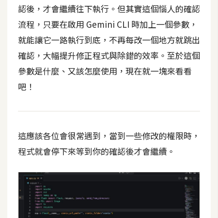
t
認後，才會繼續往下執行。但其實這個惱人的確認
r
流程，只要在啟用 Gemini CLI 時加上一個參數，
a
就能讓它一路執行到底，不再每改一個地方就跳出
t
o
確認，大幅提升修正程式與除錯的效率。至於這個
r
參數是什麼、又該怎麼使用，現在就一塊來看看
吧！
去
背
與
合
這應該各位會很常遇到，當到一些修改的權限時，
成
程式就會停下來等到你的確認後才會繼續。
攝
影
商
品