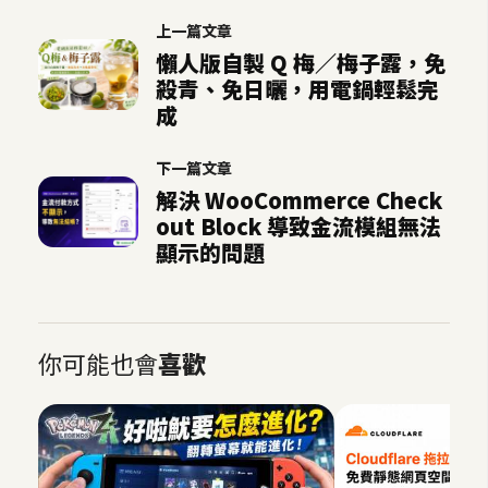
S
上一篇文章
S
懶人版自製 Q 梅／梅子露，免
殺青、免日曬，用電鍋輕鬆完
成
J
a
下一篇文章
v
解決 WooCommerce Check
a
out Block 導致金流模組無法
S
顯示的問題
c
r
i
p
t
你可能也會
喜歡
U
I
/