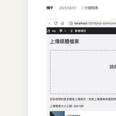
設計
梅干
2023/03/07
1 分鐘閱讀
網站
影像
Adobe
Photoshop
Illustrator
去背與合成
攝影
商品攝影
手機攝影