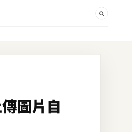
上傳圖片自