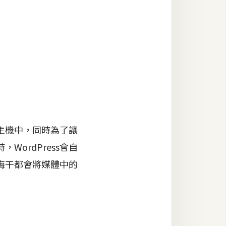
主機中，同時為了讓
WordPress會自
梅干都會將媒體中的