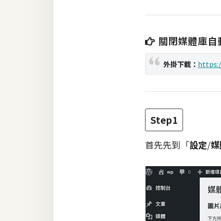
梅開發
關閉媒體庫自
熱門文章
外掛下載：
https:
全站導覽
合作提案
Step1
首先先到「
設定
/
媒