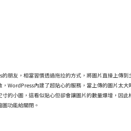
ess的朋友，相當習慣透過拖拉的方式，將圖片直接上傳到
WordPress內建了超貼心的服務，當上傳的圖片太大時，
尺寸的小圖，這看似貼心但卻會讓圖片的數量爆增，因此
縮圖功能給關閉。