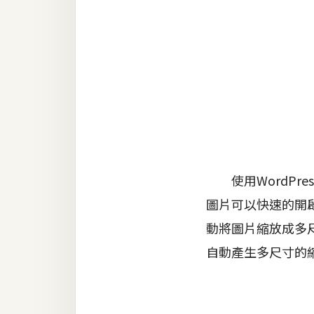
金流物流
架設
主機與網域
SEO 工具
免費空間
網頁設計
使用WordPr
圖片可以快速的開啟，
前端
動將圖片縮放成多
HTML / CSS
自動產生多尺寸的
JavaScript
UI / UX