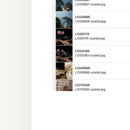
器材操控
資源
免費圖庫
免費字型
網站架設
WordPress
安裝與設定
外掛實作
電商
WooCommerce