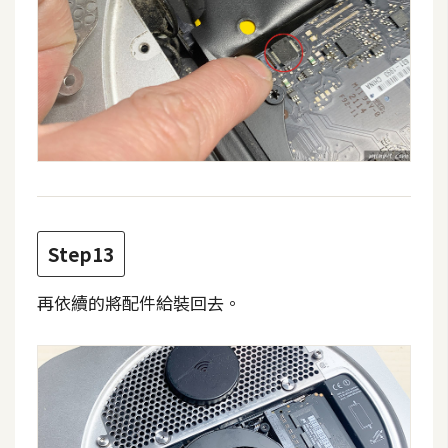
作
提
案
Step13
再依續的將配件給裝回去。