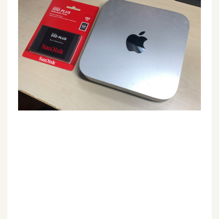
G
e
m
i
n
i
A
I
生
成
圖
片
影
片