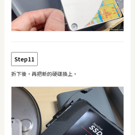
示
免
費
版
型
Step11
M
拆下後，再把新的硬碟換上。
A
C
開
箱
梅