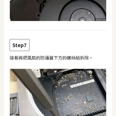
空
間
網
頁
設
Step7
計
接著再把風扇的防護蓋下方的螺絲給拆除。
前
端
H
T
M
L
/
C