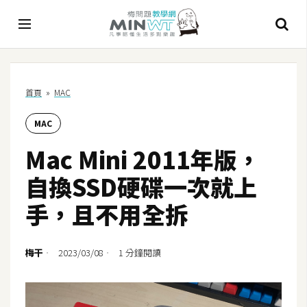
A
首頁
»
MAC
I
MAC
A
I
Mac Mini 2011年版，
工
具
自換SSD硬碟一次就上
C
手，且不用全拆
h
a
t
梅干
2023/03/08
1 分鐘閱讀
G
P
T