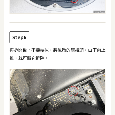
架
設
主
機
與
Step6
網
域
再拆開後，不要硬拔，將風扇的連接頭，由下向上
推，就可將它拆除。
S
E
O
工
具
免
費