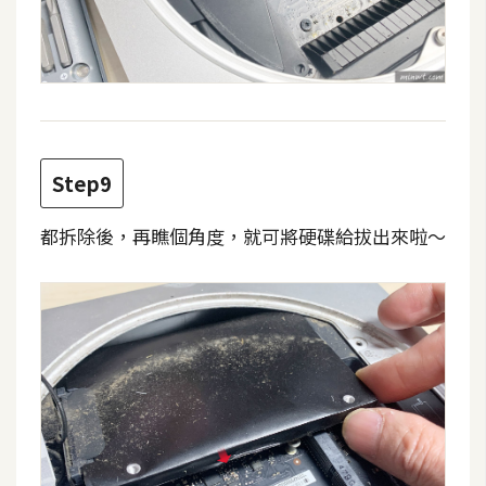
U
X
R
W
D
Step9
網
頁
都拆除後，再瞧個角度，就可將硬碟給拔出來啦～
後
端
P
H
P
D