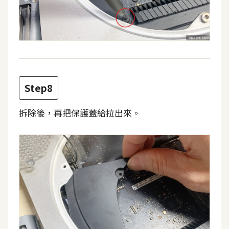
S
S
J
a
v
Step8
a
S
拆除後，再把保護蓋給拉出來。
c
r
i
p
t
U
I
/