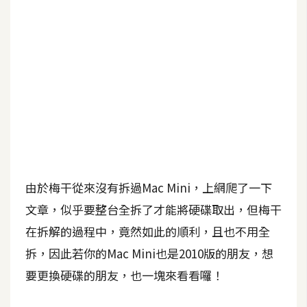
b
e
P
h
o
t
o
s
h
o
由於梅干從來沒有拆過Mac Mini，上網爬了一下
p
文章，似乎要整台全拆了才能將硬碟取出，但梅干
在拆解的過程中，竟然如此的順利，且也不用全
I
l
拆，因此若你的Mac Mini也是2010版的朋友，想
l
要更換硬碟的朋友，也一塊來看看囉！
u
s