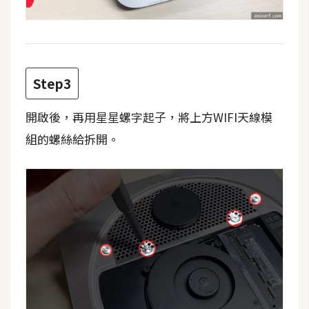
費
圖
庫
Step3
免
費
字
開啟後，再用星星螺字起子，將上方WIFI天線模
型
組的螺絲給拆開。
網
站
架
設
W
o
r