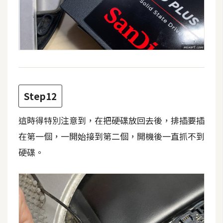
開
發
熱
門
文
Step12
章
這時得特別注意到，在把硬碟放回去後，排插要插
全
在第一個，一開始接到第二個，開機後一直抓不到
站
硬碟。
導
覽
合