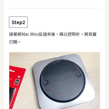
攝
影
Step2
手
機
接著將Mac Mini反過來後，再以逆時針，將背蓋
攝
打開。
影
器
材
操
控
資
源
免