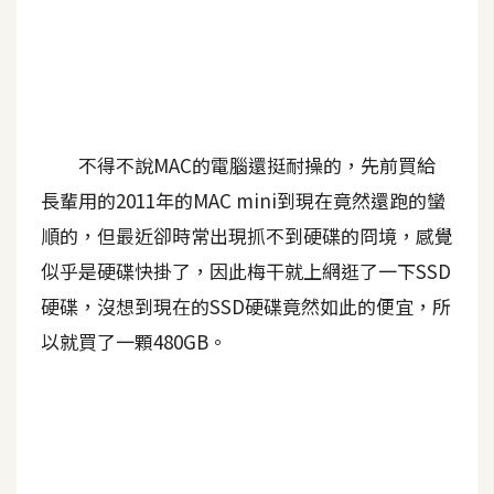
A
I
應
用
設
不得不說MAC的電腦還挺耐操的，先前買給
計
長輩用的2011年的MAC mini到現在竟然還跑的蠻
順的，但最近卻時常出現抓不到硬碟的冏境，感覺
網
似乎是硬碟快掛了，因此梅干就上網逛了一下SSD
站
硬碟，沒想到現在的SSD硬碟竟然如此的便宜，所
以就買了一顆480GB。
影
像
A
d
o