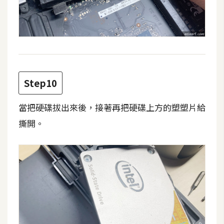
o
c
k
e
r
Step10
伺
服
當把硬碟拔出來後，接著再把硬碟上方的塑塑片給
器
撕開。
設
定
資
源
免
費
圖