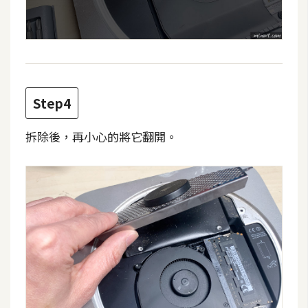
d
P
r
e
s
s
安
Step4
裝
與
拆除後，再小心的將它翻開。
設
定
外
掛
實
作
電
商