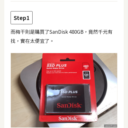
t
r
Step1
a
t
而梅干則是購買了SanDisk 480GB，竟然千元有
o
r
找，實在太便宜了。
去
背
與
合
成
攝
影
商
品