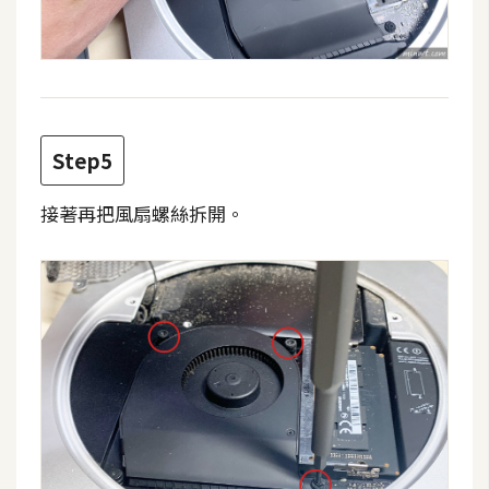
W
o
o
C
o
Step5
m
m
接著再把風扇螺絲拆開。
e
r
c
e
金
流
物
流