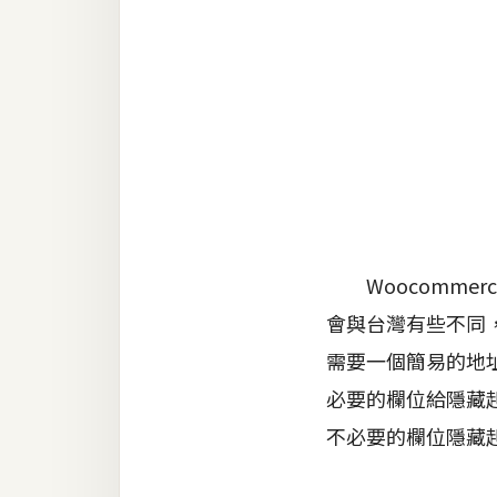
金流物流
架設
主機與網域
SEO 工具
免費空間
網頁設計
Woocommer
會與台灣有些不同
前端
需要一個簡易的地
HTML / CSS
必要的欄位給隱藏
JavaScript
不必要的欄位隱藏
UI / UX