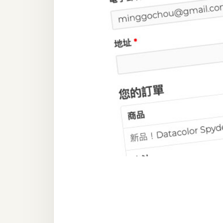
器材操控
資源
免費圖庫
免費字型
網站架設
WordPress
安裝與設定
外掛實作
電商
WooCommerce