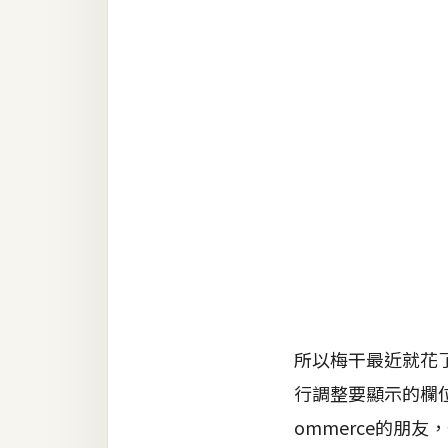
RWD 網頁
後端
PHP
Docker
伺服器設定
資源
免費圖示
免費版型
所以梅干最近就花了
MAC
行調整要顯示的欄
ommerce的朋
開箱