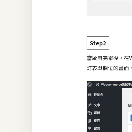
Step2
當啟用完畢後，在W
訂表單欄位的畫面