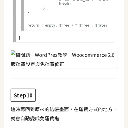
架
		break;

設
	}

}

主
機
與
網
域
S
E
O
工
Step10
具
這時再回到原來的結帳畫面，在運費方式的地方，
就會自動變成免運費啦!
免
費