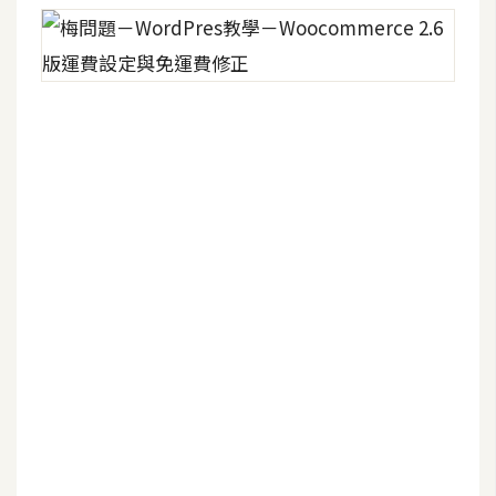
空
間
網
頁
設
計
前
端
H
T
M
L
/
C