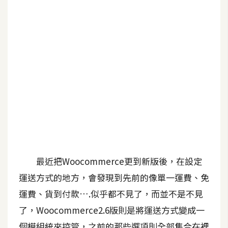
G
e
m
i
n
i
A
I
生
成
最近把Woocommerce更到新版後，在設定
圖
運送方式的地方，會發現到先前的像單一運費、免
片
運費、貨到付款….似乎都不見了，而並不是不見
了，Woocommerce2.6版則是將運送方式變成一
影
片
個模組統來控管，之前的那些選項則全部集合在裡