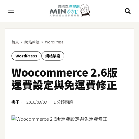
A
首頁
»
網站架設
»
WordPress
I
WordPress
網站架設
A
I
Woocommerce 2.6版
工
具
運費設定與免運費修正
C
h
梅干
2016/08/08
1 分鐘閱讀
a
t
G
P
T