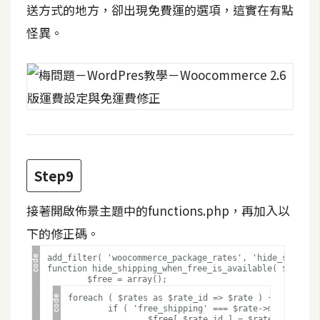
送方式的地方，卻出現免費運的選項，這實在有點
W
怪異。
o
o
C
o
m
m
e
r
Step9
c
e
接著開啟佈景主題中的functions.php，再加入以
下的修正碼。
金
add_filter( 'woocommerce_package_rates', 'hide_shipping
流
function hide_shipping_when_free_is_available( $rates )
物
流
foreach ( $rates as $rate_id => $rate ) {

	if ( 'free_shipping' === $rate->method_id ) {

		$free[ $rate_id ] = $rate;
