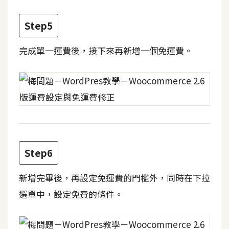
費
圖
Step5
庫
完成單一運費後，接下來再新增一個免運費。
免
費
字
型
網
站
Step6
架
新增完畢後，再設定免運費的門檻外，同時在下拉
設
選單中，設定免費的條件。
W
o
r