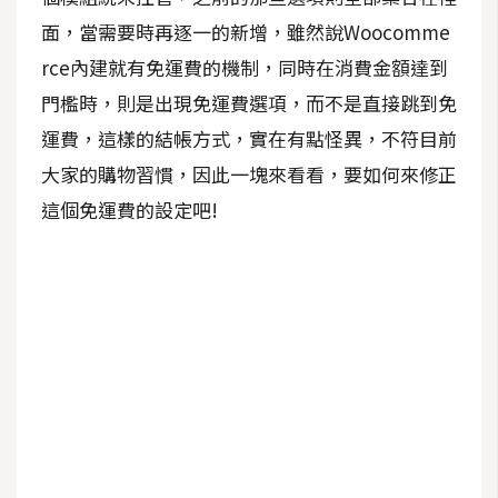
面，當需要時再逐一的新增，雖然說Woocomme
A
I
rce內建就有免運費的機制，同時在消費金額達到
應
用
門檻時，則是出現免運費選項，而不是直接跳到免
運費，這樣的結帳方式，實在有點怪異，不符目前
設
大家的購物習慣，因此一塊來看看，要如何來修正
計
這個免運費的設定吧!
網
站
影
像
A
d
o