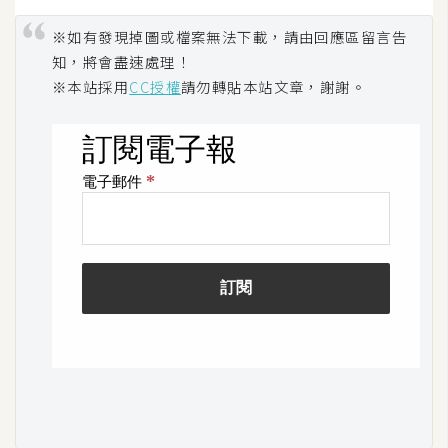
S
※如有發現掉圖或檔案無法下載，請由回應區留言告
S
知，將會盡速處理！
※本站採用
CC授權
請勿轉貼本站文章，謝謝。
J
a
v
a
S
c
r
i
p
t
U
I
/