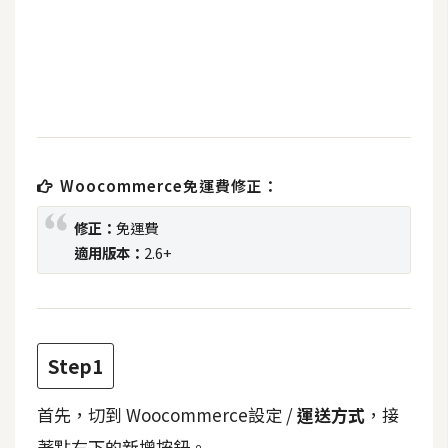
b
e
P
h
o
t
o
Woocommerce免運費修正：
s
h
修正：
免運費
o
適用版本：
2.6+
p
I
Step1
l
l
首先，切到 Woocommerce設定 /
u
運送方式
，接
s
著點右下的新增按鈕。