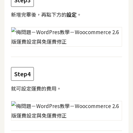
Step3
攝
影
新增完畢後，再點下方的
設定
。
手
機
攝
影
器
Step4
材
操
就可設定運費的費用。
控
資
源
免