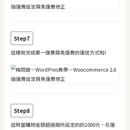
d
P
r
e
s
s
Step7
安
裝
這樣就完成單一運費與免運費的運送方式啦!
與
設
定
外
掛
實
作
Step8
電
這時當購物金額超過剛所設定的的1000元，在運
商