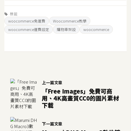
U
X
標籤
woocommerce免運費
Woocommerce教學
woocommerce運費設定
購物車架設
woocommerce
R
W
D
網
頁
後
端
上一篇文章
「Free Images」免費可商
P
用、4K高畫質CC0的圖片素材
H
下載
P
下一篇文章
D