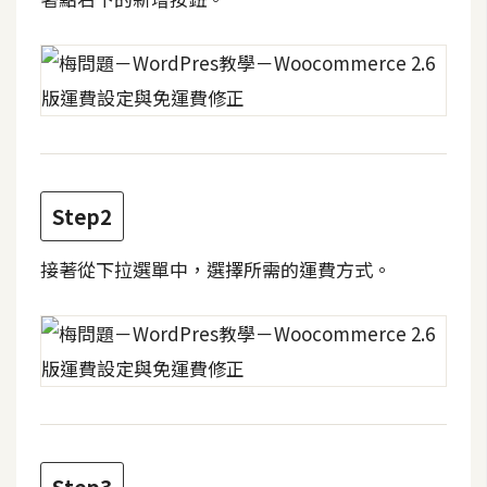
t
r
a
t
o
r
Step2
去
背
接著從下拉選單中，選擇所需的運費方式。
與
合
成
攝
影
商
品