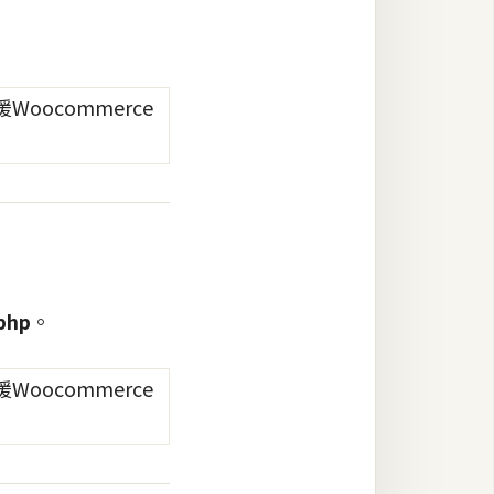
php
。