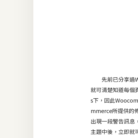
金流物流
架設
主機與網域
SEO 工具
免費空間
網頁設計
先前已分享過Wo
就可清楚知道每個頁面
前端
s下，因此Wooco
HTML / CSS
mmerce所提
JavaScript
出現一段警告訊息，
UI / UX
主題中後，立即就可