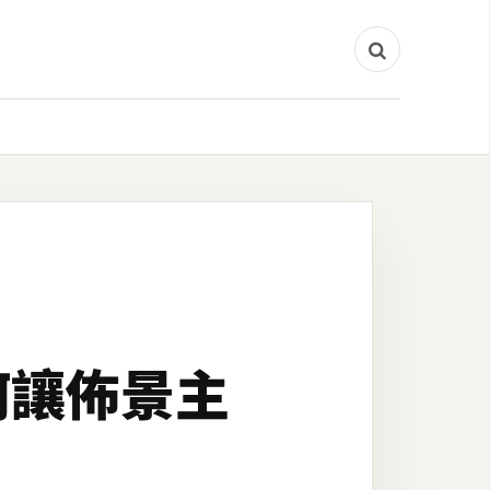
何讓佈景主