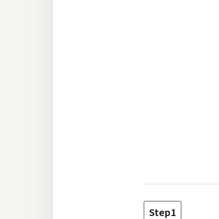
RWD 網頁
後端
PHP
Docker
伺服器設定
資源
免費圖示
免費版型
MAC
開箱
Step1