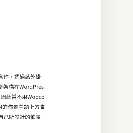
改套件，透過該外掛
構在WordPres
，因此當不用Wooco
用的佈景主題上方會
到自己所設計的佈景