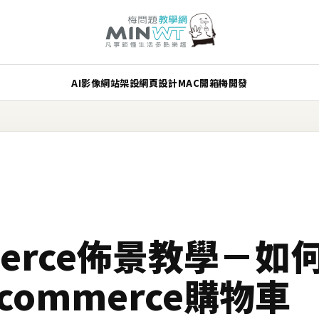
AI
影像
網站架設
網頁設計
MAC
開箱
梅開發
merce佈景教學－如
commerce購物車