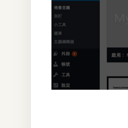
器材操控
資源
免費圖庫
免費字型
網站架設
WordPress
安裝與設定
外掛實作
電商
WooCommerce