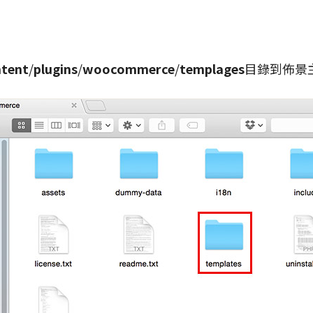
tent
/
plugins
/
woocommerce
/
templages
目錄到佈景