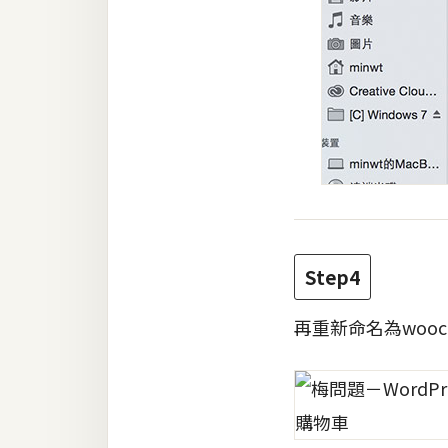
Step4
再重新命名為wooco