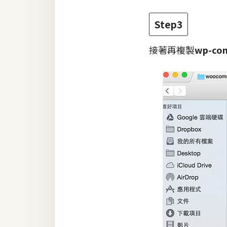
Step3
接著再複製
wp-con