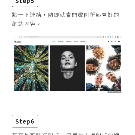
Step5
W
點一下連結，隨即就會開啟剛所部署好的
o
網站內容。
o
C
o
m
m
e
r
c
e
金
流
物
Step6
流