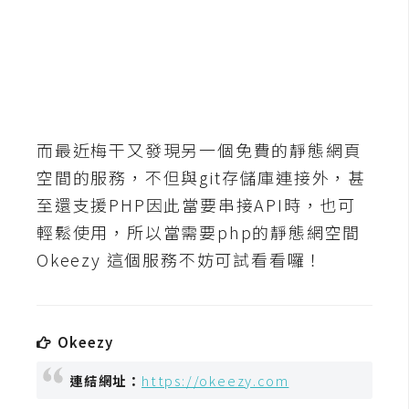
b
e
P
h
o
t
而最近梅干又發現另一個免費的靜態網頁
o
空間的服務，不但與git存儲庫連接外，甚
s
至還支援PHP因此當要串接API時，也可
h
o
輕鬆使用，所以當需要php的靜態網空間
p
Okeezy 這個服務不妨可試看看囉！
I
l
Okeezy
l
u
連結網址：
https://okeezy.com
s