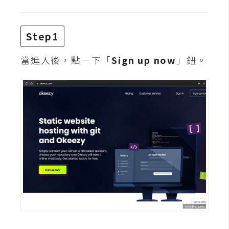
t
r
a
Step1
t
o
當進入後，點一下「
Sign up now
」鈕。
r
去
背
與
合
成
攝
影
商
品