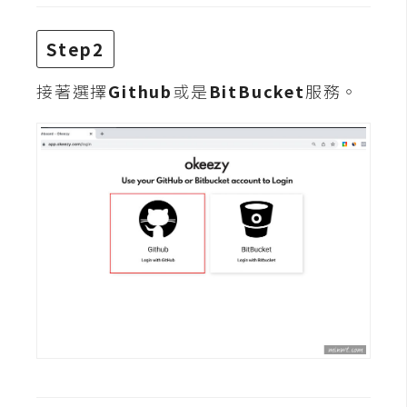
攝
影
Step2
接著選擇
Github
或是
BitBucket
服務。
手
機
攝
影
器
材
操
控
資
源
免