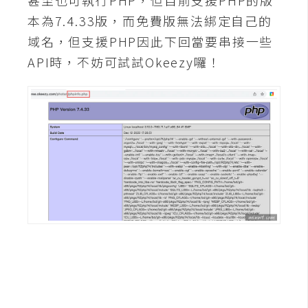
甚至也可執行PHP，但目前支援PHP的版
架
本為7.4.33版，而免費版無法綁定自己的
設
域名，但支援PHP因此下回當要串接一些
主
API時，不妨可試試Okeezy囉！
機
與
網
域
S
E
O
工
具
免
費