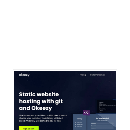
G
e
m
i
n
i
A
I
生
成
圖
片
影
片