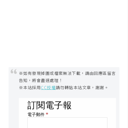
空
間
網
頁
設
計
前
※如有發現掉圖或檔案無法下載，請由回應區留言
端
告知，將會盡速處理！
※本站採用
CC授權
請勿轉貼本站文章，謝謝。
H
T
M
L
/
C