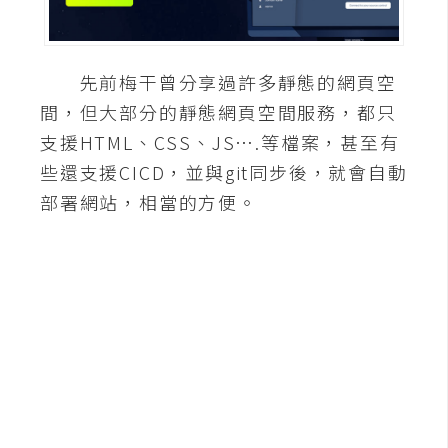
A
I
應
先前梅干曾分享過許多靜態的網頁空
用
間，但大部分的靜態網頁空間服務，都只
設
支援HTML、CSS、JS….等檔案，甚至有
計
些還支援CICD，並與git同步後，就會自動
部署網站，相當的方便。
網
站
影
像
A
d
o