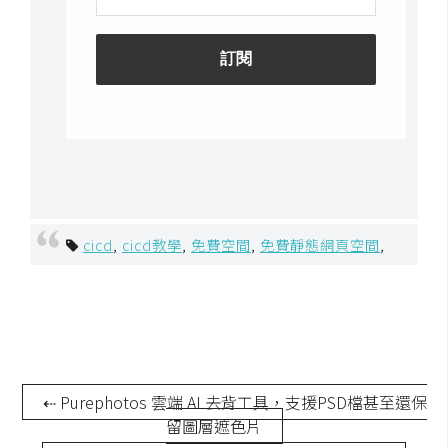
S
S
J
a
v
a
S
c
cicd
,
cicd教學
,
免費空間
,
免費靜態網頁空間
,
r
i
p
t
U
⇠ Purephotos 雲端 AI 去背工具，支援PSD檔甚至還保
I
留圖層遮色片
/