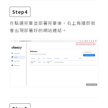
d
P
r
Step4
e
s
s
在點選完畢並部署完畢後，右上角隨即就
會出現部署好的網站連結。
安
裝
與
設
定
外
掛
實
作
電
商