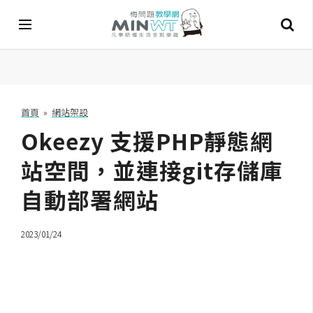
A
I
首頁
»
網站架設
Okeezy 支援PHP靜態網
A
I
工
站空間，並連接git存儲庫
具
自動部署網站
C
h
2023/01/24
a
t
G
P
T