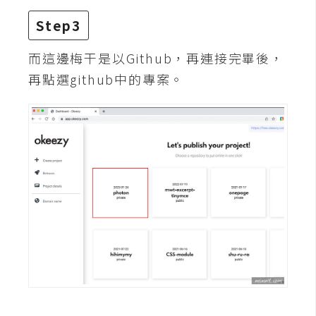
費
圖
Step3
庫
而這邊梅干是以Github，再連接完畢後，
再點選github中的專案。
免
費
字
型
網
站
架
設
W
o
r