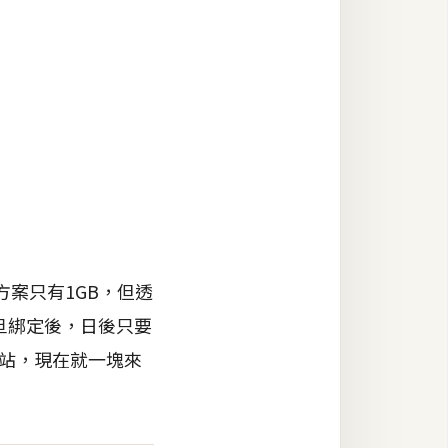
費方案只有1GB，但透
一旦綁定後，日後只要
網站，現在就一塊來