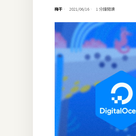
設計
梅干
2021/06/16
1 分鐘閱讀
網站
影像
Adobe
Photoshop
Illustrator
去背與合成
攝影
商品攝影
手機攝影