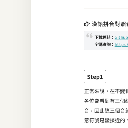
梅開發
漢語拼音對照
熱門文章
下載連結：
Github
字碼查詢：
https:
全站導覽
合作提案
Step1
正常來說，在不變
各位會看到有三個
音，因此這三個音
意符號是蠻接近的