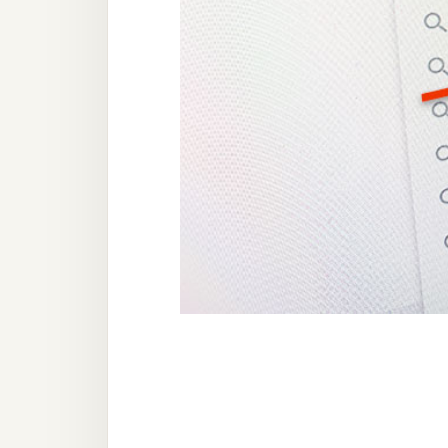
器材操控
資源
免費圖庫
免費字型
網站架設
WordPress
安裝與設定
外掛實作
電商
WooCommerce