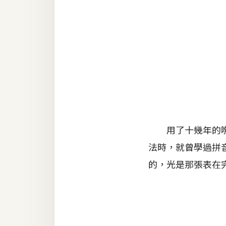
金流物流
架設
主機與網域
SEO 工具
免費空間
網頁設計
用了十幾年的嘸蝦
法時，就曾學過拼
前端
的，光是那張表在
HTML / CSS
JavaScript
UI / UX