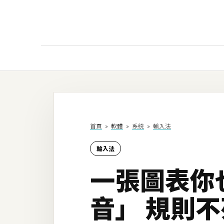
AI
AI工具
ChatGPT
首頁
»
軟體
»
系統
»
輸入法
Gemini
輸入法
AI生成
一張圖表你
圖片
影片
音」 規則
AI應用