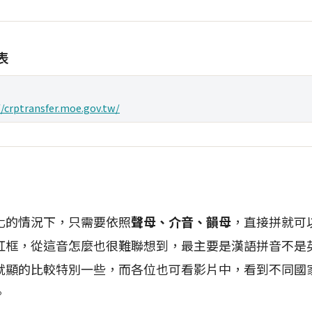
表
//crptransfer.moe.gov.tw/
化的情況下，只需要依照
聲母、介音、韻母
，直接拼就可
紅框，從這音怎麼也很難聯想到，最主要是漢語拼音不是
就顯的比較特別一些，而各位也可看影片中，看到不同國
。