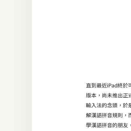
RWD 網頁
後端
PHP
Docker
伺服器設定
資源
免費圖示
免費版型
直到最近iPad終
版本，尚未推出正
輸入法的念頭，於
MAC
解漢語拼音規則，
學漢語拼音的朋友
開箱