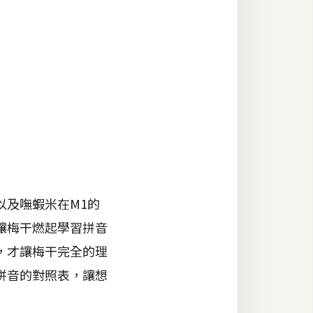
以及嘸蝦米在M1的
讓梅干燃起學習拼音
，才讓梅干完全的理
拼音的對照表，讓想