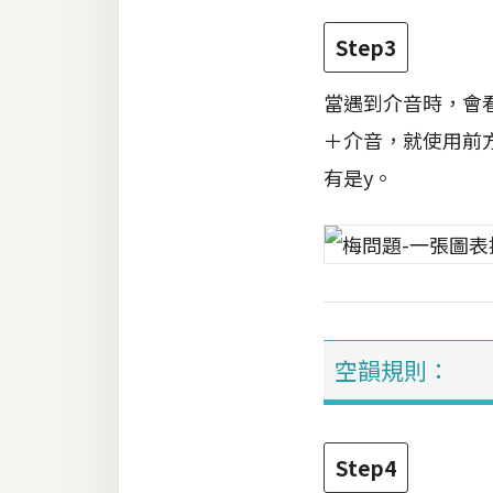
Step3
當遇到介音時，會
＋介音，就使用前
有是y。
空韻規則：
Step4