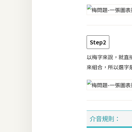
Step2
以梅字來說，就直
來組合，所以選字
介音規則：