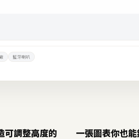
原廠
藍牙喇叭
造可調整高度的
一張圖表你也能