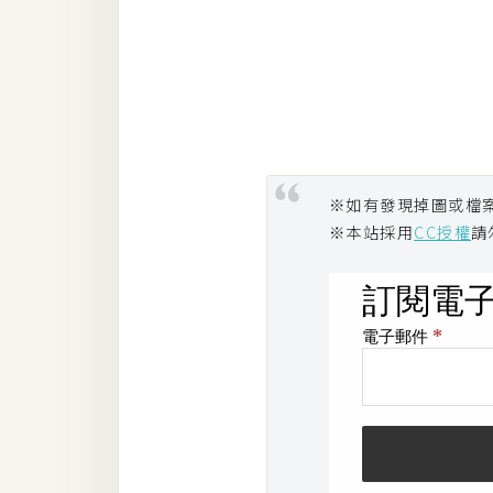
※如有發現掉圖或檔
※本站採用
CC授權
請