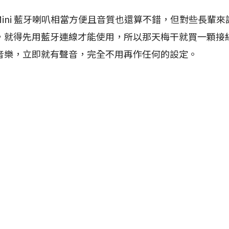
t Mini 藍牙喇叭相當方便且音質也還算不錯，但對些長輩
，就得先用藍牙連線才能使用，所以那天梅干就買一顆接
音樂，立即就有聲音，完全不用再作任何的設定。