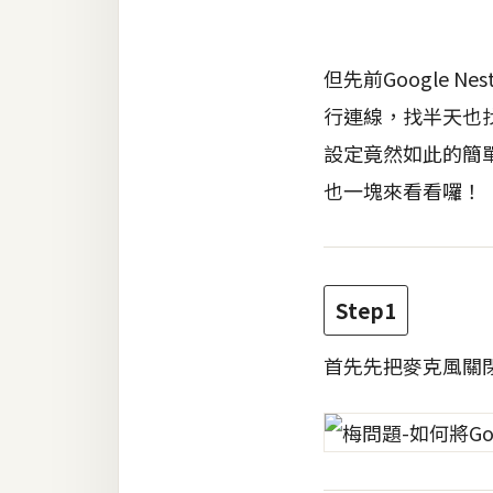
金流物流
架設
但先前Google 
主機與網域
行連線，找半天也找不
SEO 工具
設定竟然如此的簡單且
免費空間
也一塊來看看囉！
網頁設計
Step1
前端
HTML / CSS
首先先把麥克風關
JavaScript
UI / UX