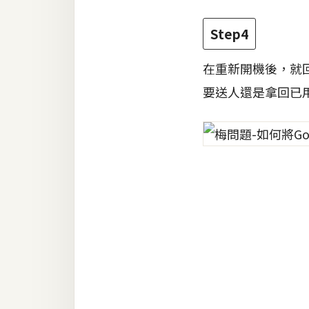
梅開發
Step4
在重新開機後，就
熱門文章
要送人還是拿回已用過
全站導覽
合作提案