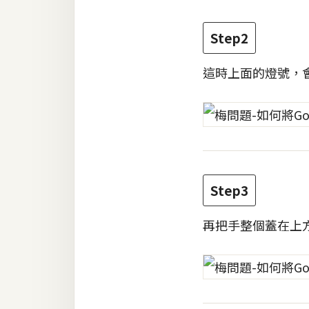
RWD 網頁
後端
Step2
PHP
這時上面的燈號，
Docker
伺服器設定
資源
免費圖示
Step3
免費版型
再把手整個蓋在上
MAC
開箱