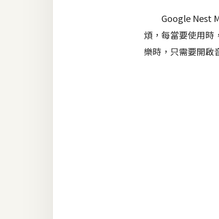
器材操控
Google Nes
資源
煩，每當要使用時
免費圖庫
樂時，只需要開啟
免費字型
網站架設
WordPress
安裝與設定
外掛實作
電商
WooCommerce