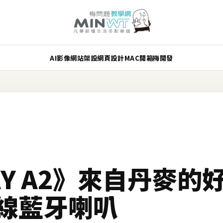
AI
影像
網站架設
網頁設計
MAC
開箱
梅開發
LAY A2》來自丹麥的
無線藍牙喇叭