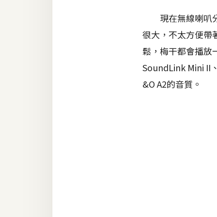
器材操控
現在無線喇叭分別有
資源
很大，不太方便帶
免費圖庫
鬆，梅干都會播放
免費字型
SoundLink M
&O A2的音質。
網站架設
WordPress
安裝與設定
外掛實作
電商
WooCommerce