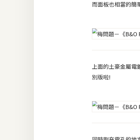
而面板也相當的簡
上面的土豪金屬電鍍
別版啦!
同時剛充電孔的地方