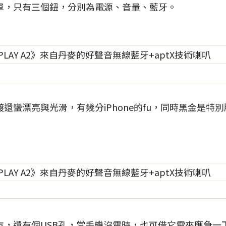
單，只有三個鈕，分別為電源、音量、藍牙。
還蠻漂亮與光滑，有幾分iPhone的fu，同時黑金是特
，還有個USB孔，當手機沒電時，也可借它電來應急一下