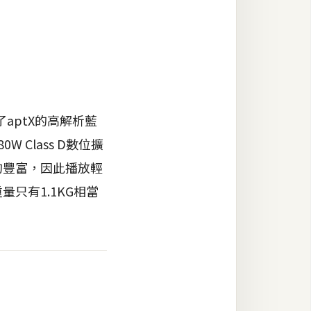
ptX的高解析藍
Class D數位擴
的豐富，因此播放輕
只有1.1KG相當