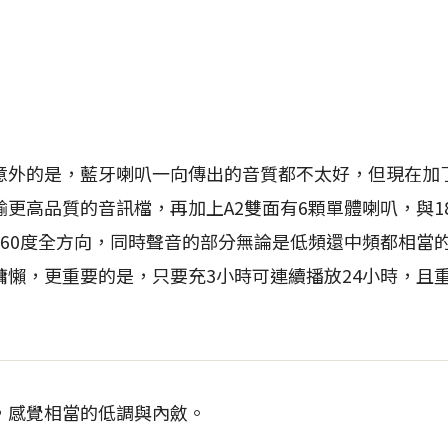
的是，藍牙喇叭一向傳出的音質都不太好，但現在加了a
高品質的音訊檔，再加上A2雙面有6顆單體喇叭，與180W 
360度全方向，同時聲音的部分無論是低頻還中頻都相當
懶，更重要的是，只要充3小時可連續播放24小時，且重量
，感覺相當的低調與內斂。