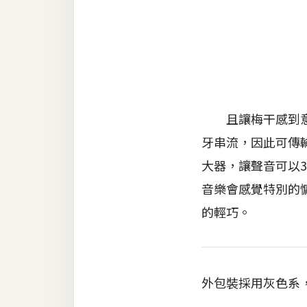
金流物流
架設
主機與網域
SEO 工具
免費空間
且讓梅干感到意外
牙串流，因此可傳輸更
大器，讓聲音可以
網頁設計
音樂會感覺特別的慵
前端
的輕巧。
HTML / CSS
JavaScript
外包裝採用灰色系
UI / UX