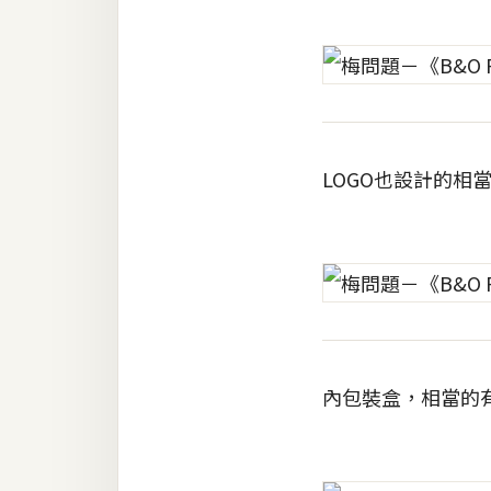
RWD 網頁
後端
PHP
Docker
LOGO也設計的相
伺服器設定
資源
免費圖示
免費版型
內包裝盒，相當的
MAC
開箱