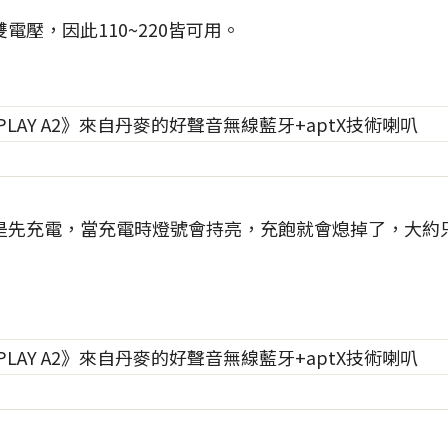
電壓，因此110~220皆可用。
是先充電，當充電時燈號會持亮，充飽就會熄掉了，大約