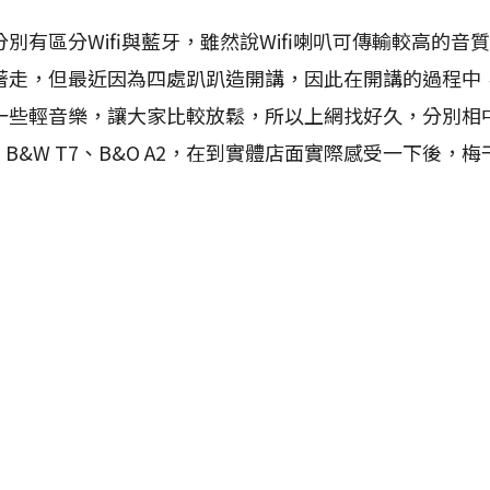
區分Wifi與藍牙，雖然說Wifi喇叭可傳輸較高的音
著走，但最近因為四處趴趴造開講，因此在開講的過程中
一些輕音樂，讓大家比較放鬆，所以上網找好久，分別相中
ini II、B&W T7、B&O A2，在到實體店面實際感受一下