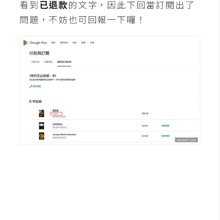
看到
已退款
的文字，因此下回當訂閱出了
架
設
問題，不妨也可回報一下囉！
主
機
與
網
域
S
E
O
工
具
免
費