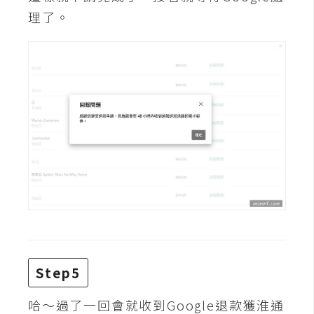
d
P
理了。
r
e
s
s
安
裝
與
設
定
外
掛
實
作
Step5
電
哈～過了一回會就收到Google退款獲淮通
商