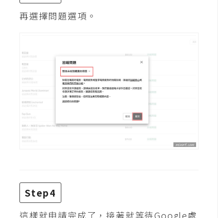
費
圖
再選擇問題選項。
庫
免
費
字
型
網
站
架
設
Step4
W
o
r
這樣就申請完成了，接著就等待Google處