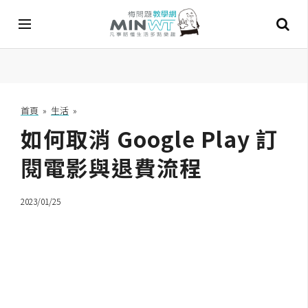
A
I
首頁
»
生活
»
如何取消 Google Play 訂
A
I
工
閱電影與退費流程
具
2023/01/25
C
h
a
t
G
P
T