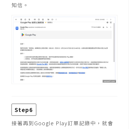
知信。
W
o
o
C
o
m
m
e
r
c
e
金
流
Step6
物
流
接著再到Google Play訂單記錄中，就會