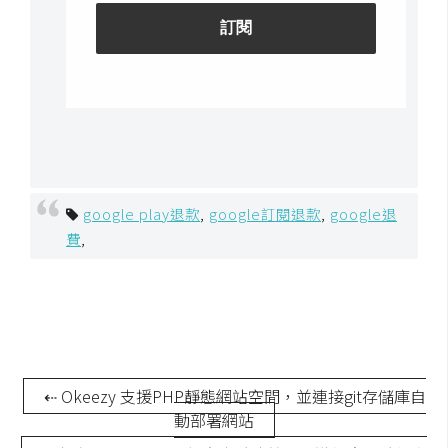
S
S
J
a
v
a
S
google play退款
,
google訂閱退款
,
google退
c
費
,
r
i
p
t
⇠ Okeezy 支援PHP靜態網站空間，並連接git存儲庫自
U
動部署網站
I
/