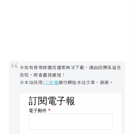
空
間
網
頁
設
計
※如有發現掉圖或檔案無法下載，請由回應區留言
告知，將會盡速處理！
前
端
※本站採用
CC授權
請勿轉貼本站文章，謝謝。
H
T
M
L
/
C