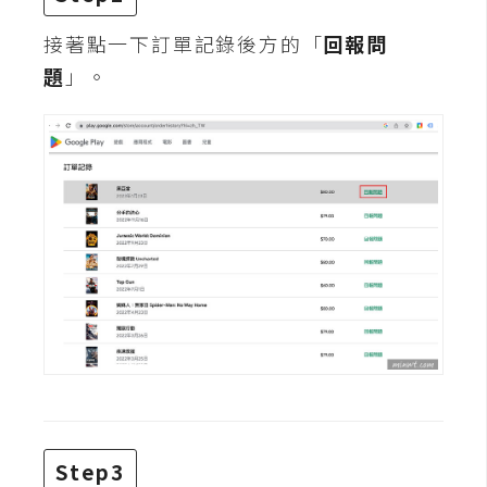
攝
影
接著點一下訂單記錄後方的「
回報問
題
」。
手
機
攝
影
器
材
操
控
資
源
免
Step3