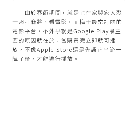
A
由於春節期間，就是宅在家與家人聚
I
應
一起打麻將、看電影，而梅干最常訂閱的
用
電影平台，不外乎就是Google Play最主
要的原因就在於，當購買完立即就可播
設
放，不像Apple Store還是先讓它串流一
計
陣子後，才能進行播放。
網
站
影
像
A
d
o