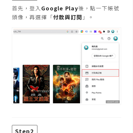
t
首先，登入
Google Play
後，點一下帳號
r
頭像，再選擇「
付款與訂閱
」。
a
t
o
r
去
背
與
合
成
攝
影
商
品
Step2