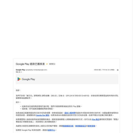
G
e
m
i
n
i
A
I
生
成
圖
片
影
片