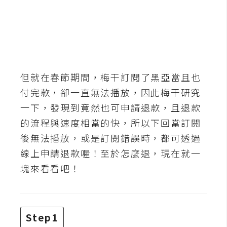
b
e
P
h
o
但就在春節期間，梅干訂閱了黑亞當且也
t
o
付完款，卻一直無法播放，因此梅干研究
s
一下，發現到竟然也可申請退款，且退款
h
的流程與速度相當的快，所以下回當訂閱
o
後無法播放，或是訂閱錯誤時，都可透過
p
線上申請退款喔！至於怎麼退，現在就一
塊來看看吧！
I
l
l
u
Step1
s