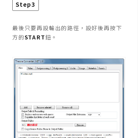
d
Step3
P
r
e
s
s
最後只要再設輸出的路徑，設好後再按下
方的
START
鈕。
安
裝
與
設
定
外
掛
實
作
電
商