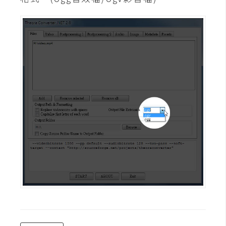
費
圖
庫
免
費
字
型
網
站
架
設
W
o
r