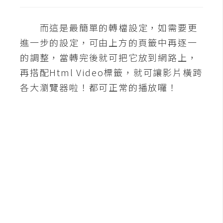
S
S
而這是最簡單的轉檔設定，如需要更
進一步的設定，可由上方的頁籤中再逐一
J
的調整，當轉完後就可把它放到網路上，
a
再搭配Html Video標籤，就可讓影片橫跨
v
各大瀏覽器啦！都可正常的播放囉！
a
S
c
r
i
p
t
U
I
/