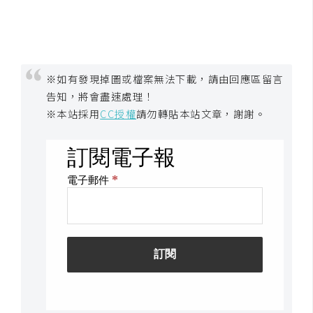
U
X
※如有發現掉圖或檔案無法下載，請由回應區留言
R
告知，將會盡速處理！
W
D
※本站採用
CC授權
請勿轉貼本站文章，謝謝。
網
頁
後
端
P
H
P
D