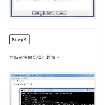
W
o
o
C
o
m
Step4
m
e
r
這時就會開始進行轉檔。
c
e
金
流
物
流