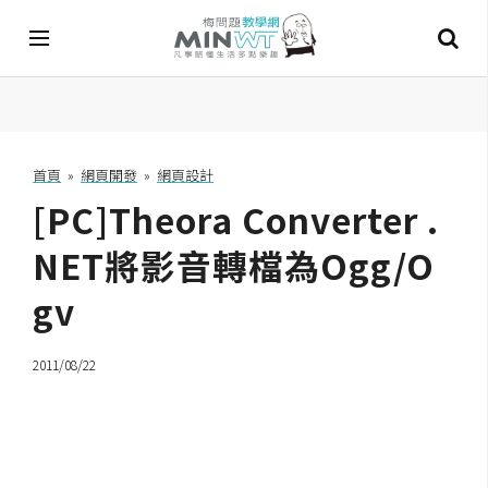
A
I
首頁
»
網頁開發
»
網頁設計
[PC]Theora Converter .
A
I
工
NET將影音轉檔為Ogg/O
具
gv
C
h
2011/08/22
a
t
G
P
T