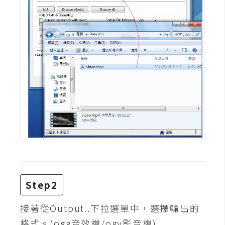
攝
影
手
機
攝
影
器
材
操
控
資
Step2
源
接著從Output..下拉選單中，選擇輸出的
免
格式。(ogg音效檔/ogv影音檔)