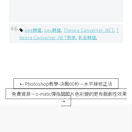
o
c
k
e
ogg轉檔
,
ogv轉檔
,
Theora Converter .NET
,
T
r
heora Converter .NET教學
,
影音轉檔
,
伺
服
器
設
定
⇠ Photoshop教學-決戰60秒－水平線修正法
資
免費資源－o-matic彈指間照片色彩變的更有戲劇性效果
源
⇢
免
費
圖