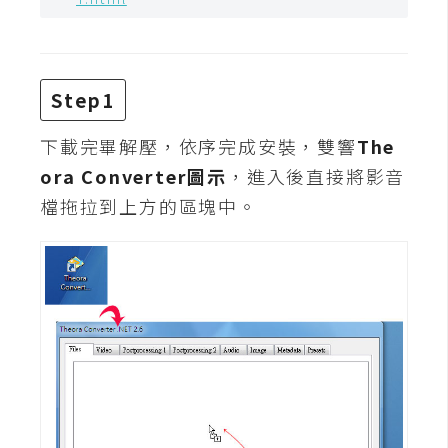
t
r
a
t
Step1
o
r
下載完畢解壓，依序完成安裝，雙響
The
ora Converter圖示
，進入後直接將影音
去
檔拖拉到上方的區塊中。
背
與
合
成
攝
影
商
品