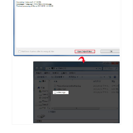
空
間
網
頁
設
計
前
端
H
T
M
L
/
C