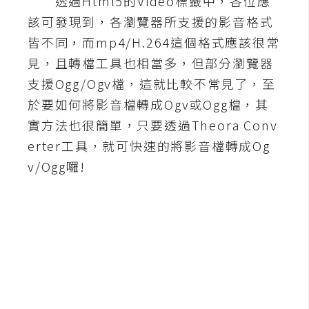
透過Html5的Video標籤中，各位應
該可發現到，各瀏覽器所支援的影音格式
A
I
皆不同，而mp4/H.264這個格式應該很常
應
用
見，且轉檔工具也相當多，但部分瀏覽器
支援Ogg/Ogv檔，這就比較不常見了，至
設
於要如何將影音檔轉成Ogv或Ogg檔，其
計
實方法也很簡單，只要透過Theora Conv
erter工具，就可快速的將影音檔轉成Og
網
v/Ogg囉!
站
影
像
A
d
o