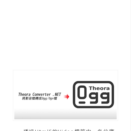
G
e
m
i
n
i
A
I
生
成
圖
片
影
片