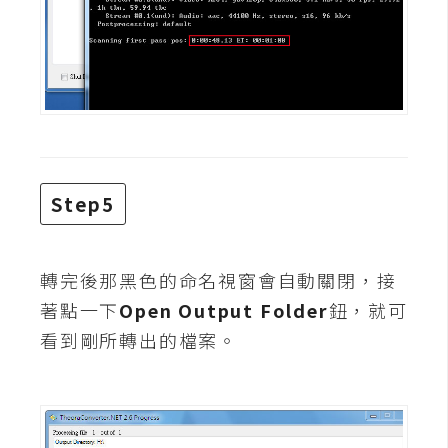
架
設
主
機
與
網
域
Step5
S
E
轉完後那黑色的命名視窗會自動關閉，接
O
著點一下
Open Output Folder
鈕，就可
工
看到剛所轉出的檔案。
具
免
費