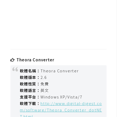
b
e
P
h
o
t
o
s
h
Theora Converter
o
軟體名稱：
Theora Converter
p
軟體版本：
2.6
軟體性質：
免費
I
軟體語言：
英文
l
支援平台：
Windows XP/Vista/7
l
軟體下載：
http://www.digital-digest.co
u
m/software/Theora_Converter_dotNE
s
T.html