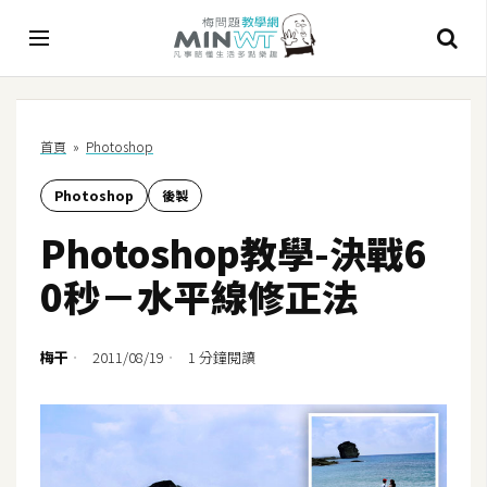
A
首頁
»
Photoshop
I
Photoshop
後製
A
I
Photoshop教學-決戰6
工
具
0秒－水平線修正法
C
h
梅干
2011/08/19
1 分鐘閱讀
a
t
G
P
T