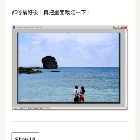
o
都修補好後，再把畫面裁切一下。
c
k
e
r
伺
服
器
設
定
資
源
免
費
圖
Step10