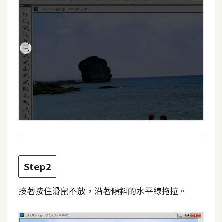
t
r
a
t
o
r
去
背
與
合
成
Step2
攝
影
接著按住滑鼠不放，沿著傾斜的水平線拖拉。
商
品