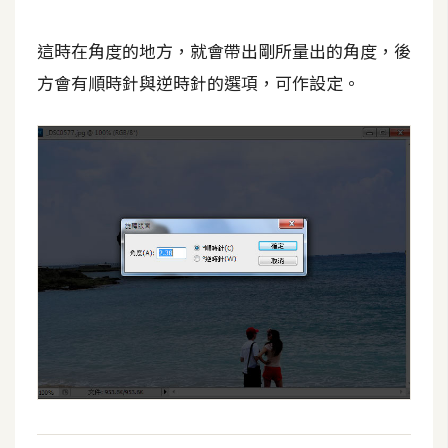
d
P
r
這時在角度的地方，就會帶出剛所量出的角度，後
e
s
方會有順時針與逆時針的選項，可作設定。
s
安
裝
與
設
定
外
掛
實
作
電
商