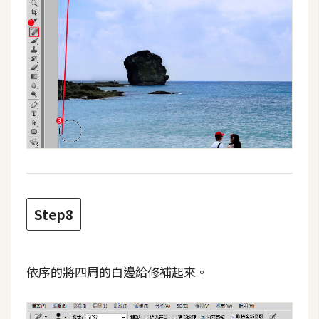
S
S
J
a
v
a
S
c
r
i
Step8
p
t
依序的將四周的白邊給修補起來。
U
I
/