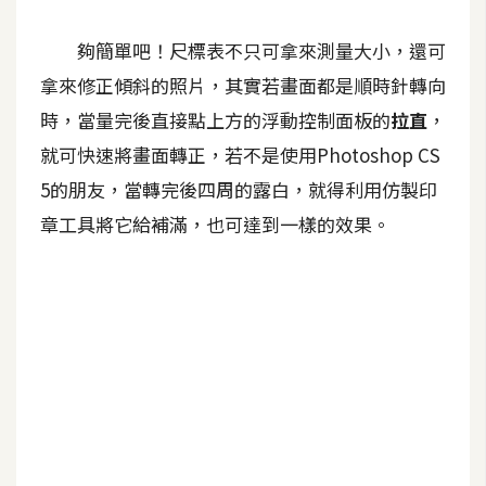
開
夠簡單吧！尺標表不只可拿來測量大小，還可
發
拿來修正傾斜的照片，其實若畫面都是順時針轉向
時，當量完後直接點上方的浮動控制面板的
拉直
，
熱
就可快速將畫面轉正，若不是使用Photoshop CS
門
5的朋友，當轉完後四周的露白，就得利用仿製印
文
章
章工具將它給補滿，也可達到一樣的效果。
全
站
導
覽
合