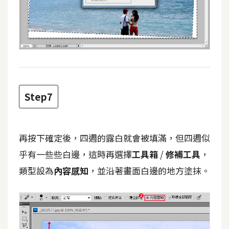
空
間
網
頁
設
Step7
計
前
再按下確定後，四週的露白就會被填滿，但四週似
端
乎有一些些白邊，這時再選擇
工具箱
/
修補工具
，
H
類型設為
內容感知
，並沿著畫面白邊的地方塗抹。
T
M
L
/
C