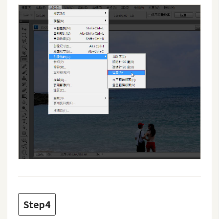
費
圖
庫
免
費
字
型
網
站
架
設
W
Step4
o
r