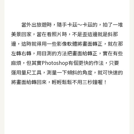
A
I
應
當外出旅遊時，隨手卡茲～卡茲的，拍了一堆
用
美景回家，當在看照片時，不是歪這邊就是斜那
設
邊，這時就得用一些影像軟體將畫面轉正，就在那
計
左轉右轉，用目測的方法把畫面給轉正，實在有些
麻煩，但其實Photoshop有個更快的作法，只要
網
運用量尺工具，測量一下傾斜的角度，就可快速的
站
將畫面給轉回來，輕輕鬆鬆不用三秒鐘喔！
影
像
A
d
o