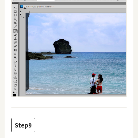
U
X
R
W
D
網
頁
後
端
P
H
P
Step9
D