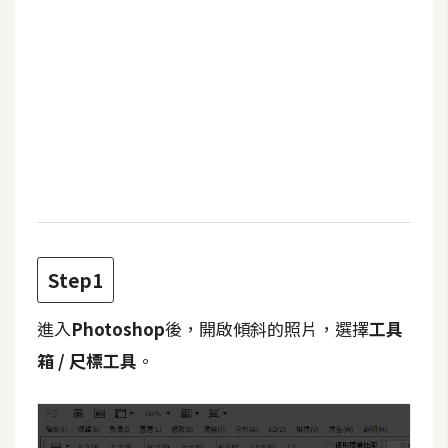
b
e
P
h
o
t
o
s
h
o
p
Step1
進入
Photoshop
後，開啟傾斜的照片，選擇
工具
I
箱 /
尺標工具
。
l
l
u
s