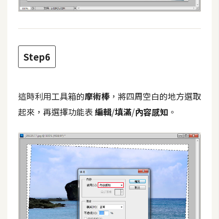
架
設
主
機
Step6
與
網
域
這時利用工具箱的
摩術棒
，將四周空白的地方選取
起來，再選擇功能表
編輯
/
填滿
/
內容感知
。
S
E
O
工
具
免
費