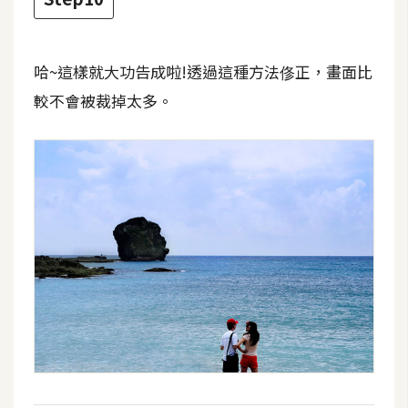
示
哈~這樣就大功告成啦!透過這種方法俢正，畫面比
免
費
較不會被裁掉太多。
版
型
M
A
C
開
箱
梅