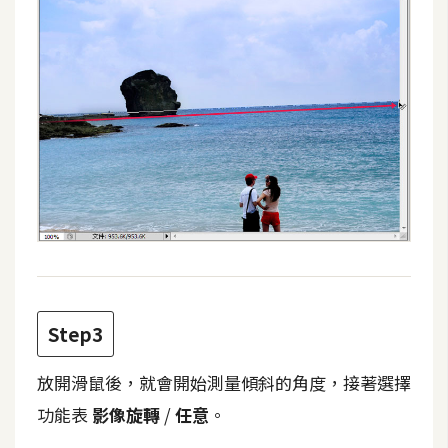
攝
影
手
機
攝
影
器
材
操
控
Step3
資
源
放開滑鼠後，就會開始測量傾斜的角度，接著選擇
功能表
影像旋轉
/
任意
。
免