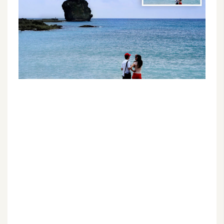
G
e
m
i
n
i
A
I
生
成
圖
片
影
片