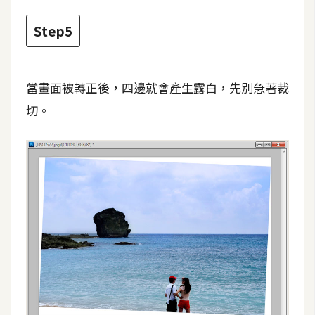
W
Step5
o
o
C
當畫面被轉正後，四邊就會產生露白，先別急著裁
o
切。
m
m
e
r
c
e
金
流
物
流