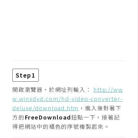
b
e
P
h
o
t
o
s
h
Step1
o
p
開啟瀏覽器，於網址列輸入：
http://ww
w.winxdvd.com/hd-video-converter-
I
deluxe/download.htm
，進入後對著下
l
方的
FreeDownload
鈕點一下，接著記
l
得把網站中的橘色的序號複製起來。
u
s