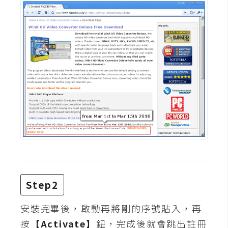
t
r
a
t
o
r
去
背
與
合
成
攝
影
Step2
安裝完畢後，啟動再將剛的序號貼入，再
商
品
按
【Activate】
鈕，完成後就會跳出註冊