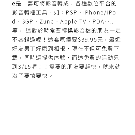
e
是一套可將影音轉成，各種數位平台的
A
影音轉檔工具，如：PSP、iPhone/iPo
I
應
d、3GP、Zune、Apple TV、PDA…..
用
等， 這對於時常要轉換影音檔的朋友一定
不容錯過喔！這套原價要$39.95元，最近
設
好友男丁好康到相報，現在不但可免費下
計
載，同時還提供序號，而這免費的活動只
到3/15喔！！需要的朋友要趕快，晚來就
網
沒了要搶要快。
站
影
像
A
d
o