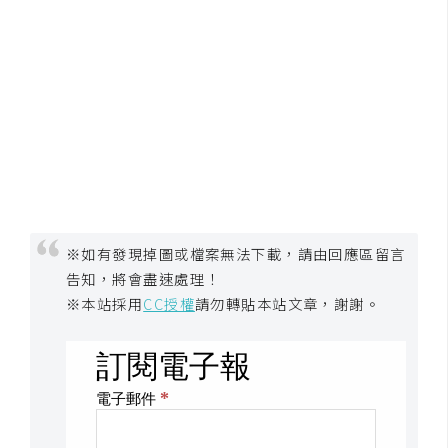
架
設
主
機
與
網
域
S
※如有發現掉圖或檔案無法下載，請由回應區留言
E
告知，將會盡速處理！
O
※本站採用
CC授權
請勿轉貼本站文章，謝謝。
工
具
免
費