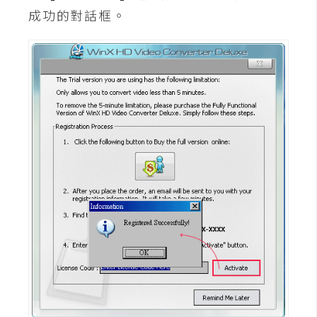
攝
成功的對話框。
影
手
機
攝
影
器
材
操
控
資
源
免