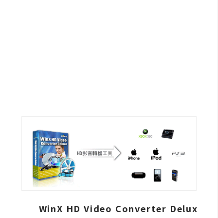
G
e
m
i
n
i
A
I
生
成
圖
片
影
WinX HD Video Converter Delux
片