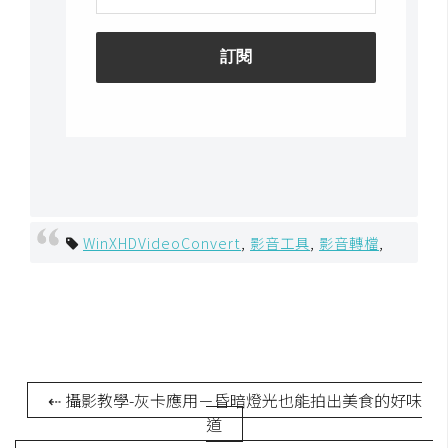
空
間
網
頁
設
計
WinXHDVideoConvert
,
影音工具
,
影音轉檔
,
前
端
H
T
M
L
⇠ 攝影教學-灰卡應用－昏暗燈光也能拍出美食的好味
/
道
C