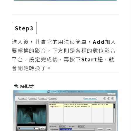
費
圖
庫
Step3
免
進入後，其實它的用法很簡單，
Add
加入
費
字
要轉換的影音，下方則是各種的數位影音
型
平台，設定完成後，再按下
Start
鈕，就
會開始轉換了。
網
站
架
設
W
o
r