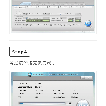
d
P
r
e
s
s
安
裝
與
設
Step4
定
等進度條跑完就完成了。
外
掛
實
作
電
商