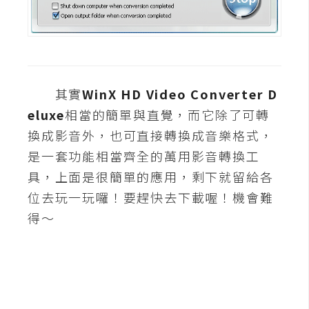
W
o
o
C
其實
WinX HD Video Converter D
o
m
eluxe
相當的簡單與直覺，而它除了可轉
m
換成影音外，也可直接轉換成音樂格式，
e
是一套功能相當齊全的萬用影音轉換工
r
具，上面是很簡單的應用，剩下就留給各
c
e
位去玩一玩囉！要趕快去下載喔！機會難
得～
金
流
物
流