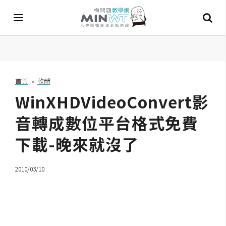
A
I
首頁
»
軟體
WinXHDVideoConvert影
A
I
工
音轉成數位平台格式免費
具
下載-晚來就沒了
C
h
2010/03/10
a
t
G
P
T