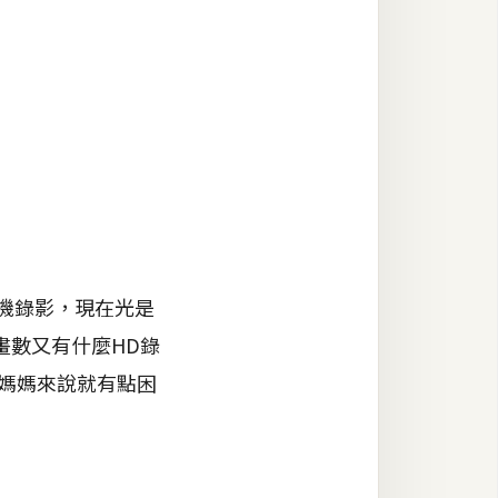
機錄影，現在光是
畫數又有什麼HD錄
妮媽媽來說就有點困