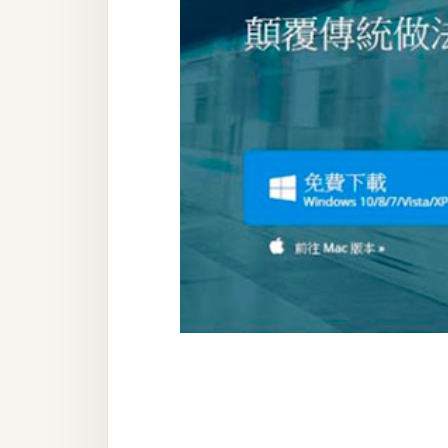
器材操控
資源
免費圖庫
免費字型
網站架設
WordPress
安裝與設定
外掛實作
電商
WooCommerce