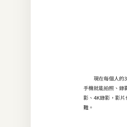
金流物流
架設
主機與網域
SEO 工具
免費空間
網頁設計
現在每個人的3C
前端
手機就能拍照、錄
HTML / CSS
影、4K錄影，影
JavaScript
難。
UI / UX