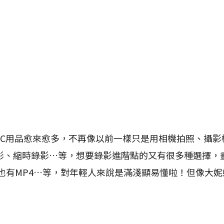
用品愈來愈多，不再像以前一樣只是用相機拍照、攝影
影、縮時錄影…等，想要錄影進階點的又有很多種選擇，
片也有MP4…等，對年輕人來說是滿淺顯易懂啦！但像大