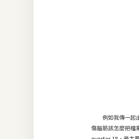
RWD 網頁
後端
PHP
Docker
伺服器設定
資源
免費圖示
免費版型
MAC
例如我傳一起出去
傷腦筋該怎麼把檔案給
開箱
nverter 18