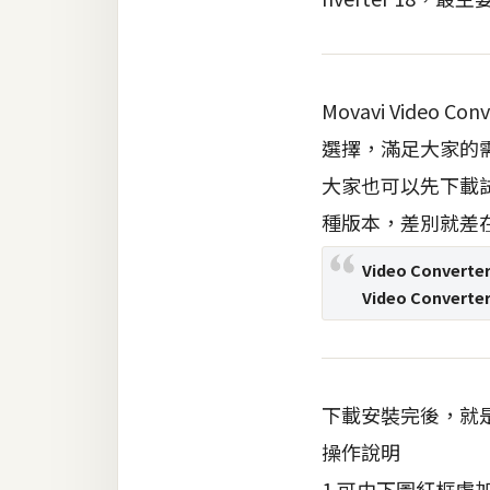
梅開發
Movavi Video C
熱門文章
選擇，滿足大家的
大家也可以先下載
全站導覽
種版本，差別就差
合作提案
Video Converte
Video Converte
下載安裝完後，就
操作說明
1.可由下圖紅框處