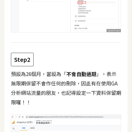
d
P
r
e
s
s
安
裝
與
Step2
設
定
預設為26個月，當設為「
不會自動過期
」，表示
無限期保留不會作任何的刪除，因此有在使用GA
外
分析網站流量的朋友，也記得設定一下資料保留期
掛
限囉！！
實
作
電
商