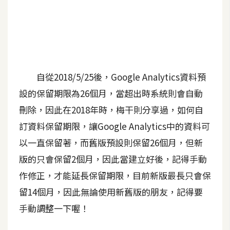
A
I
應
用
設
自從2018/5/25後，Google Analytics資料預
計
設的保留期限為26個月，當超出時系統則會自動
刪除，因此在2018年時，梅干則分享過，如何自
網
訂資料保留期限，讓Google Analytics中的資料可
站
以一直保留著，而舊版預設則保留26個月，但新
版的只會保留2個月，因此當建立好後，記得手動
影
作修正，才能延長保留期限，目前新版最長只會保
像
留14個月，因此無論使用新舊版的朋友，記得要
手動調整一下喔！
A
d
o