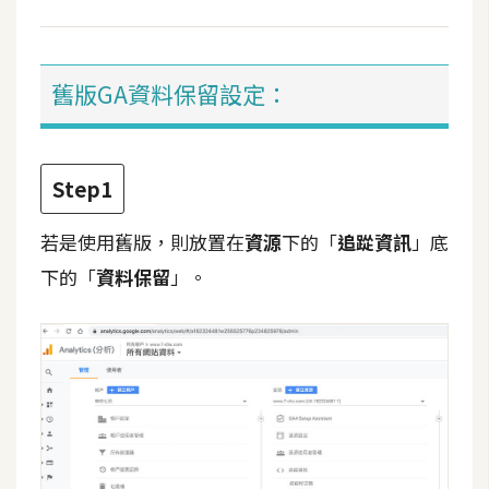
費
圖
庫
舊版GA資料保留設定：
免
費
字
Step1
型
若是使用舊版，則放置在
資源
下的「
追踨資訊
」底
下的「
資料保留
」。
網
站
架
設
W
o
r