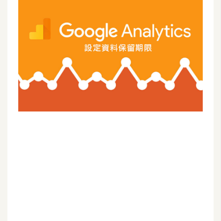
G
e
m
i
n
i
A
I
生
成
圖
片
影
片