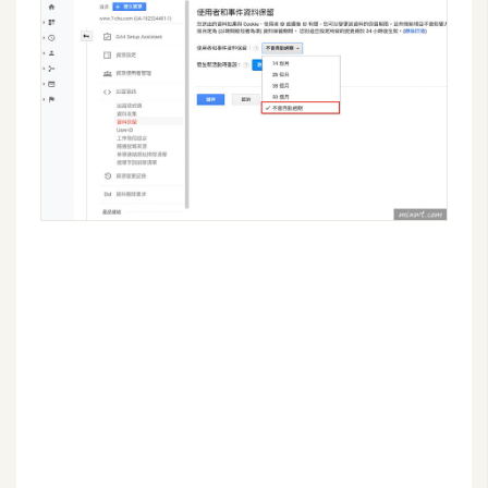
W
o
o
C
o
m
m
e
r
c
e
金
流
物
流