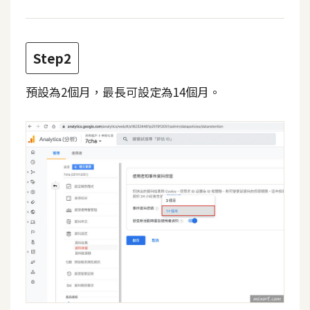
攝
影
Step2
手
機
預設為2個月，最長可設定為14個月。
攝
影
器
材
操
控
資
源
免