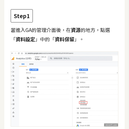
t
r
Step1
a
t
當進入GA的管理介面後，在
資源
的地方，點選
o
r
「
資料設定
」中的「
資料保留
」。
去
背
與
合
成
攝
影
商
品