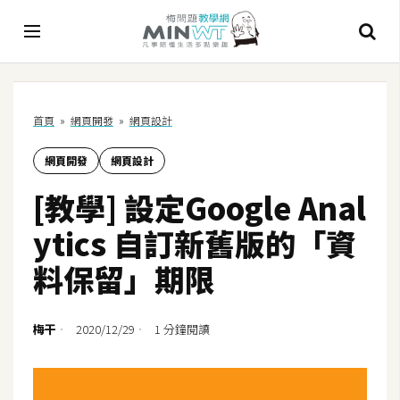
A
首頁
»
網頁開發
»
網頁設計
I
網頁開發
網頁設計
A
I
[教學] 設定Google Anal
工
具
ytics 自訂新舊版的「資
C
料保留」期限
h
a
t
梅干
2020/12/29
1 分鐘閱讀
G
P
T