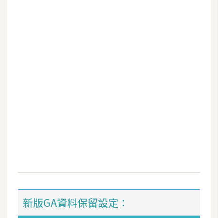
b
e
P
h
o
t
o
s
h
o
p
I
l
l
新版GA資料保留設定：
u
s