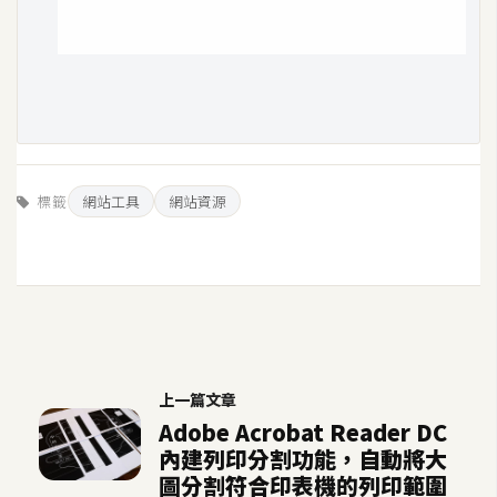
空
間
網
頁
設
標籤
網站工具
網站資源
計
前
端
H
T
上一篇文章
M
Adobe Acrobat Reader DC
L
內建列印分割功能，自動將大
/
圖分割符合印表機的列印範圍
C