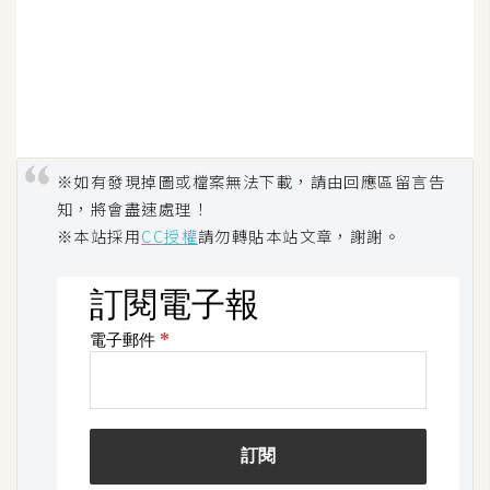
架
設
主
機
與
網
※如有發現掉圖或檔案無法下載，請由回應區留言告
域
知，將會盡速處理！
※本站採用
CC授權
請勿轉貼本站文章，謝謝。
S
E
O
工
具
免
費