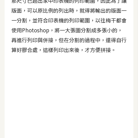
那尺寸已超出家中印表機的列印範圍，因此為了讓
版面，可以原比例的列出時，就得將輸出的版面一
A
I
一分割，並符合印表機的列印範圍，以往梅干都會
應
用
使用Photoshop，將一大張圖分割成多張小的，
再進行列印與併接，但在分割的過程中，還得自行
設
算好膠合處，這樣列印出來後，才方便拼接。
計
網
站
影
像
A
d
o