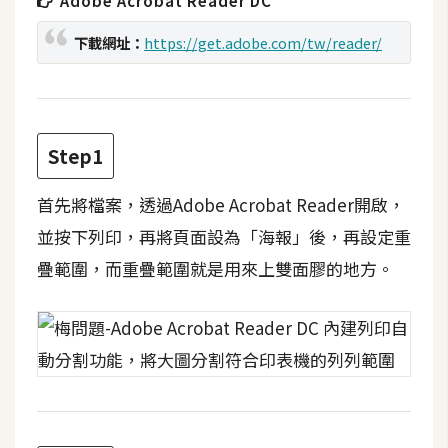
Adobe Acrobat Reader DC
t
r
下載網址：
https://get.adobe.com/tw/reader/
a
t
o
r
Step1
去
首先將檔案，透過Adobe Acrobat Reader開啟，
背
並按下列印，再將頁面設為「海報」後，再設定重
與
疊範圍，而重疊範圍就是用來上雙面膠的地方。
合
成
攝
影
商
品