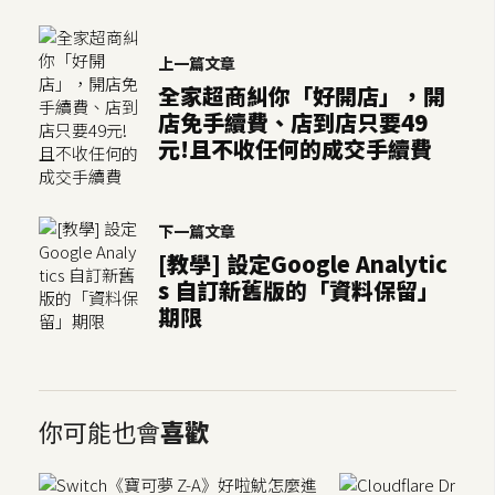
架
設
上一篇文章
全家超商糾你「好開店」，開
主
店免手續費、店到店只要49
機
元!且不收任何的成交手續費
與
網
域
下一篇文章
[教學] 設定Google Analytic
S
s 自訂新舊版的「資料保留」
E
期限
O
工
具
你可能也會
喜歡
免
費