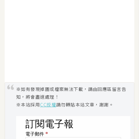
d
P
r
e
s
s
安
裝
與
設
定
※如有發現掉圖或檔案無法下載，請由回應區留言告
外
知，將會盡速處理！
掛
※本站採用
CC授權
請勿轉貼本站文章，謝謝。
實
作
電
商