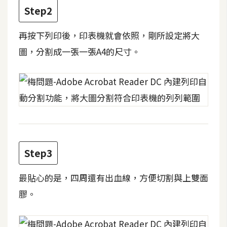
攝
Step2
影
再按下列印後，印表機就會依照，剛所設定將大
圖，分割成一張一張A4的尺寸。
手
機
攝
影
器
材
操
Step3
控
最貼心的是，四周還有出血線，方便切割與上雙面
資
源
膠。
免