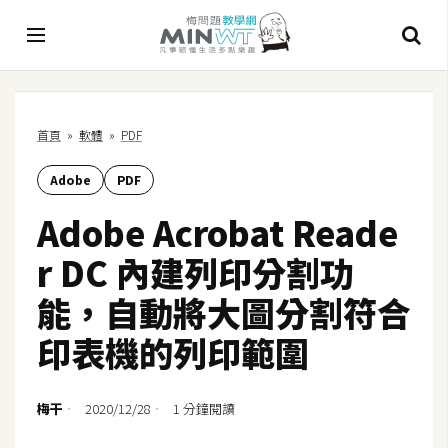
A
首頁
»
軟體
»
PDF
I
Adobe
PDF
A
I
Adobe Acrobat Reade
工
具
r DC 內建列印分割功
C
能，自動將大圖分割符合
h
印表機的列印範圍
a
t
G
梅干
2020/12/28
1 分鐘閱讀
P
T