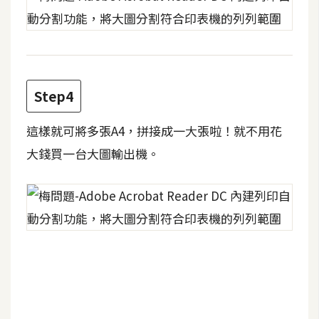
費
圖
庫
免
Step4
費
字
這樣就可將多張A4，拼接成一大張啦！就不用花
型
大錢買一台大圖輸出機。
網
站
架
設
W
o
r