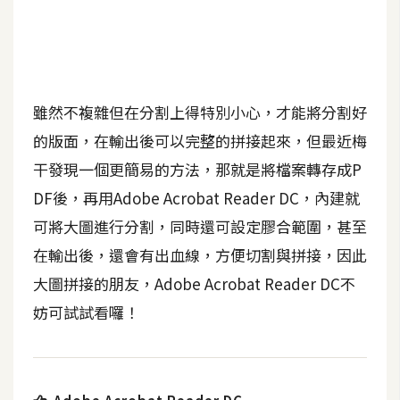
b
e
P
h
雖然不複雜但在分割上得特別小心，才能將分割好
o
t
的版面，在輸出後可以完整的拼接起來，但最近梅
o
干發現一個更簡易的方法，那就是將檔案轉存成P
s
DF後，再用Adobe Acrobat Reader DC，內建就
h
o
可將大圖進行分割，同時還可設定膠合範圍，甚至
p
在輸出後，還會有出血線，方便切割與拼接，因此
大圖拼接的朋友，Adobe Acrobat Reader DC不
I
妨可試試看囉！
l
l
u
s