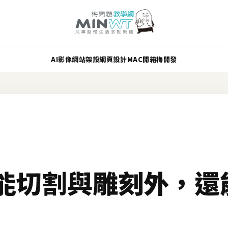
AI
影像
網站架設
網頁設計
MAC
開箱
梅開發
能切割與雕刻外，還