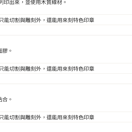
它列印出來，並使用木質線材。
面膠。
貼合。