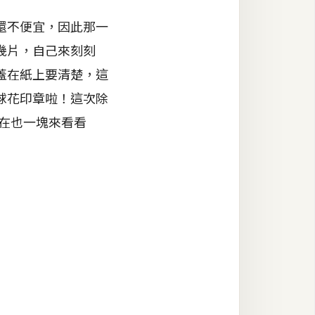
還不便宜，因此那一
幾片，自己來刻刻
蓋在紙上要清楚，這
球花印章啦！這次除
在也一塊來看看