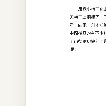
器材操控
最近小梅干迷上印
資源
天梅干上網搜了一
免費圖庫
看，結果一刻才知
免費字型
中間還真的有不少
了出動雷切機外，
囉！
網站架設
WordPress
安裝與設定
外掛實作
電商
WooCommerce