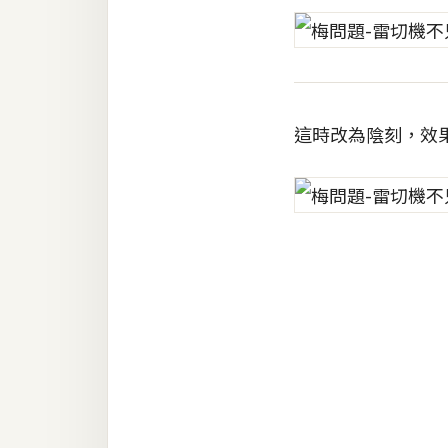
這時改為陰刻，效