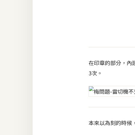
金流物流
架設
主機與網域
SEO 工具
免費空間
在印章的部分，內
3次。
網頁設計
前端
HTML / CSS
JavaScript
本來以為刻的時候
UI / UX