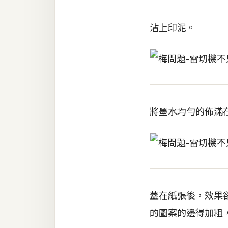
沾上印泥。
將墨水均勻的佈滿
蓋在紙張後，效果
的圖案的邊得加粗