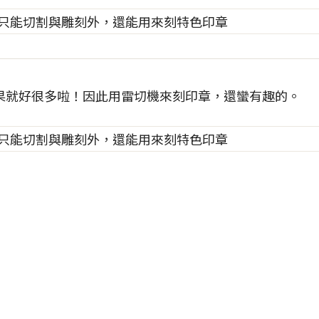
果就好很多啦！因此用雷切機來刻印章，還蠻有趣的。