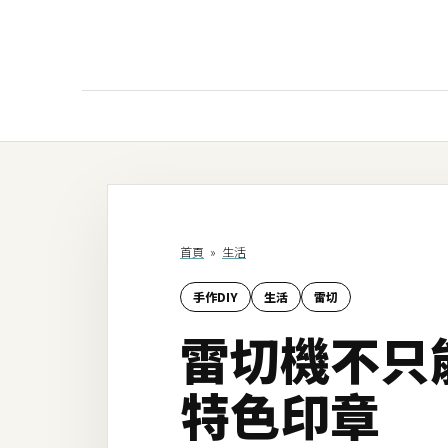
AI
AI工具
ChatGPT
首頁
»
生活
Gemini
手作DIY
生活
雷切
AI生成
雷切機不只
圖片
影片
特色印章
AI應用