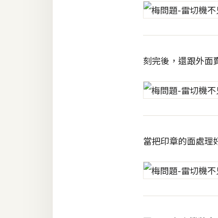
RWD 網頁
後端
PHP
刻完後，還跟外面
Docker
伺服器設定
資源
免費圖示
當把印章的面處理好
免費版型
MAC
開箱