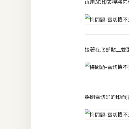
再用3D印表機將
梅開發
熱門文章
接著在底部貼上雙
全站導覽
合作提案
將剛雷切好的印面