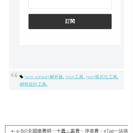
空
間
網
頁
設
計
前
json viewer解析器
,
json工具
,
json格式化工具
,
端
網頁設計工具
,
H
T
M
L
/
⇠ e-Bill全國繳費網—卡費、電費、停車費、eTag一站搞
C