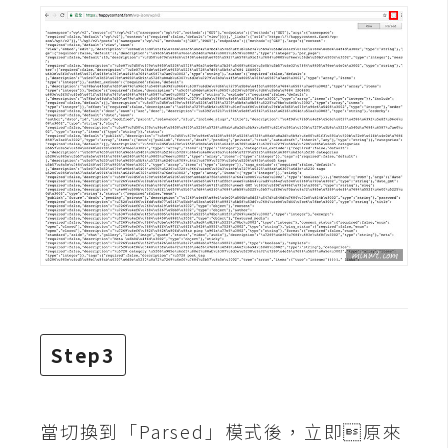
d
P
r
e
s
s
安
裝
與
設
定
外
掛
實
Step3
作
電
當切換到「Parsed」模式後，立即原來
商