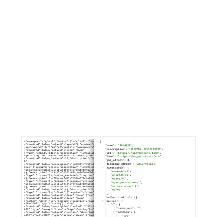
G
e
m
i
n
i
A
I
生
成
圖
片
影
片