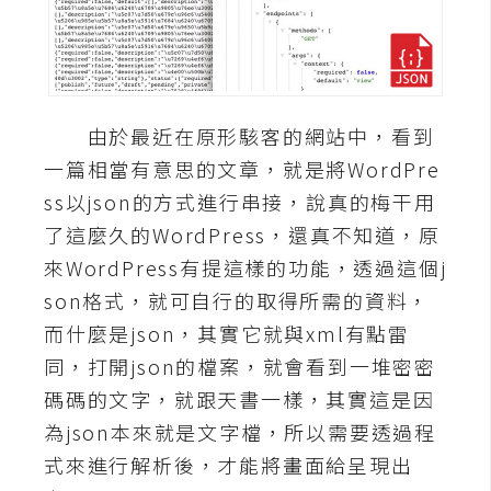
A
I
應
用
由於最近在原形駭客的網站中，看到
設
一篇相當有意思的文章，就是將WordPre
計
ss以json的方式進行串接，說真的梅干用
了這麼久的WordPress，還真不知道，原
網
來WordPress有提這樣的功能，透過這個j
站
son格式，就可自行的取得所需的資料，
而什麼是json，其實它就與xml有點雷
影
同，打開json的檔案，就會看到一堆密密
像
碼碼的文字，就跟天書一樣，其實這是因
為json本來就是文字檔，所以需要透過程
A
式來進行解析後，才能將畫面給呈現出
d
o