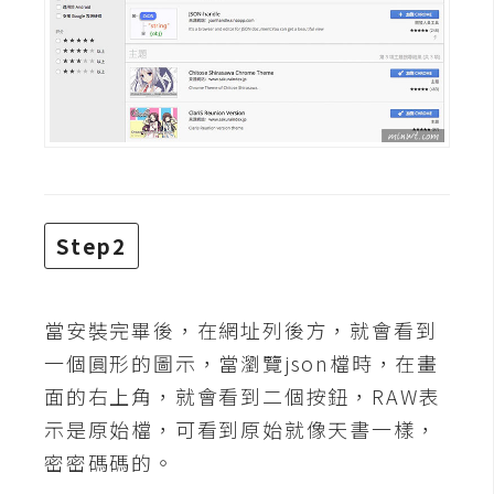
費
圖
庫
免
費
字
型
Step2
網
站
當安裝完畢後，在網址列後方，就會看到
架
一個圓形的圖示，當瀏覽json檔時，在畫
設
面的右上角，就會看到二個按鈕，RAW表
示是原始檔，可看到原始就像天書一樣，
W
密密碼碼的。
o
r