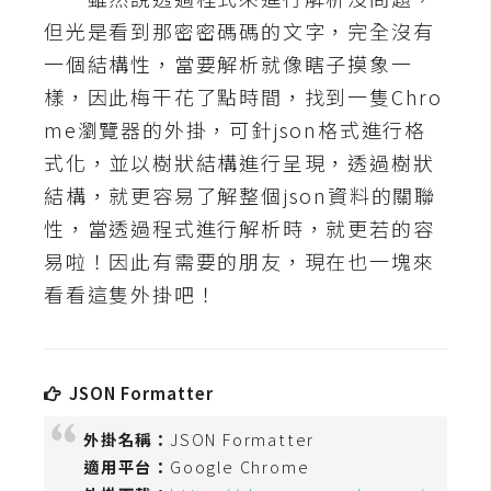
t
但光是看到那密密碼碼的文字，完全沒有
r
一個結構性，當要解析就像瞎子摸象一
a
t
樣，因此梅干花了點時間，找到一隻Chro
o
me瀏覽器的外掛，可針json格式進行格
r
式化，並以樹狀結構進行呈現，透過樹狀
結構，就更容易了解整個json資料的關聯
去
性，當透過程式進行解析時，就更若的容
背
易啦！因此有需要的朋友，現在也一塊來
與
看看這隻外掛吧！
合
成
攝
影
JSON Formatter
外掛名稱：
JSON Formatter
商
適用平台：
Google Chrome
品