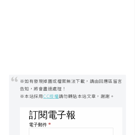
架
設
主
機
與
網
域
S
※如有發現掉圖或檔案無法下載，請由回應區留言
E
告知，將會盡速處理！
O
※本站採用
CC授權
請勿轉貼本站文章，謝謝。
工
具
免
費