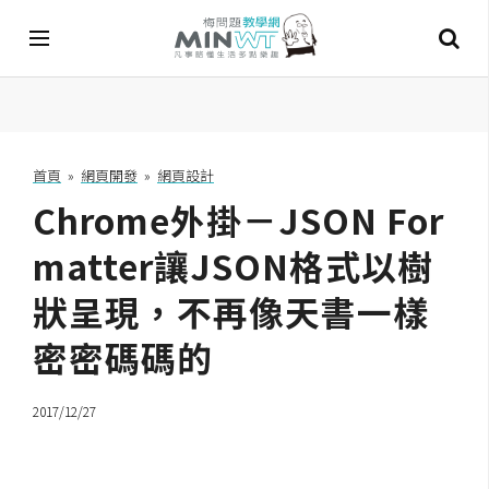
A
I
首頁
»
網頁開發
»
網頁設計
Chrome外掛－JSON For
A
I
工
matter讓JSON格式以樹
具
狀呈現，不再像天書一樣
C
密密碼碼的
h
a
t
2017/12/27
G
P
T