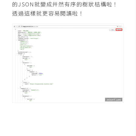
的JSON就變成井然有序的樹狀桔構啦！
W
透過這樣就更容易閱讀啦！
o
o
C
o
m
m
e
r
c
e
金
流
物
流