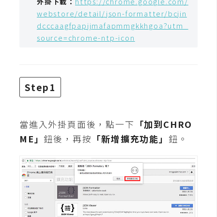
外掛下載：
https://chrome.google.com/
攝
webstore/detail/json-formatter/bcjin
影
dcccaagfpapjjmafapmmgkkhgoa?utm_
source=chrome-ntp-icon
手
機
攝
影
Step1
器
當進入外掛頁面後，點一下
「加到CHRO
材
ME」
鈕後，再按
「新增擴充功能」
鈕。
操
控
資
源
免