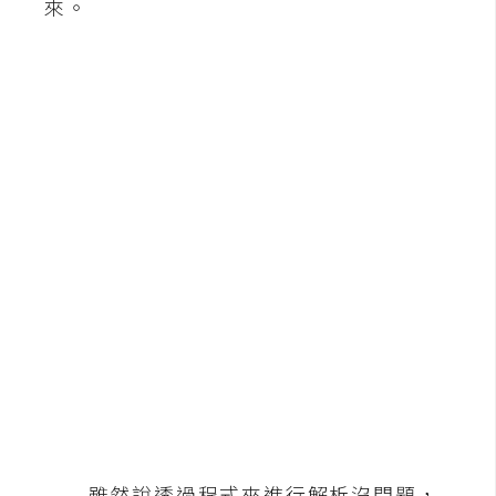
來。
b
e
P
h
o
t
o
s
h
o
p
I
l
l
u
s
雖然說透過程式來進行解析沒問題，