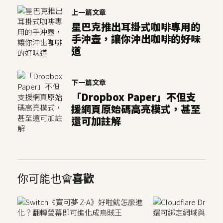
示
上一篇文章
星巴克推出耳掛式咖啡專用的
手沖壺，讓你沖出咖啡的好味
免
道
費
版
型
下一篇文章
「Dropbox Paper」不但支
援網頁原始碼高亮模式，甚至
M
還可加註解
A
C
開
你可能也會
喜歡
箱
梅