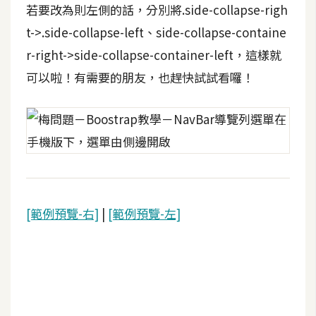
若要改為則左側的話，分別將.side-collapse-righ
S
S
t->.side-collapse-left、side-collapse-containe
r-right->side-collapse-container-left，這樣就
可以啦！有需要的朋友，也趕快試試看囉！
J
a
v
a
S
c
r
i
[範例預覽-右]
|
[範例預覽-左]
p
t
U
I
/