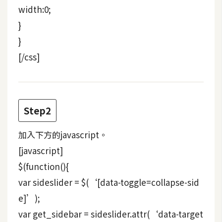
d
width:0;
P
r
}
e
s
}
s
[/css]
安
裝
與
設
Step2
定
加入下方的javascript。
[javascript]
外
掛
$(function(){
實
var sideslider = $(‘[data-toggle=collapse-sid
作
e]’);
電
var get_sidebar = sideslider.attr(‘data-target
商