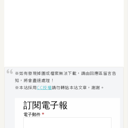
U
X
R
W
D
網
頁
後
※如有發現掉圖或檔案無法下載，請由回應區留言告
端
知，將會盡速處理！
※本站採用
CC授權
請勿轉貼本站文章，謝謝。
P
H
P
D