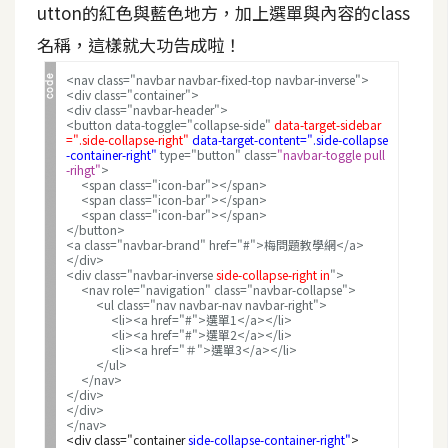
utton的紅色與藍色地方，加上選單與內容的class
架
設
名稱，這樣就大功告成啦！
<nav class="navbar navbar-fixed-top navbar-inverse">
主
<div class="container">
機
<div class="navbar-header">
<button data-toggle="collapse-side"
data-target-sidebar
與
=".side-collapse-right"
data-target-content=".side-collapse
網
-container-right"
type="button" class=
"navbar-toggle pull
-rihgt"
>
域
<span class="icon-bar"></span>
<span class="icon-bar"></span>
<span class="icon-bar"></span>
</button>
<a class="navbar-brand" href="#">梅問題教學網</a>
S
</div>
E
<div class="navbar-inverse
side-collapse-right in
">
<nav role="navigation" class="navbar-collapse">
O
<ul class="nav navbar-nav navbar-right">
工
<li><a href="#">選單1</a></li>
<li><a href="#">選單2</a></li>
具
<li><a href="＃">選單3</a></li>
</ul>
</nav>
</div>
</div>
免
</nav>
費
<div class="container
side-collapse-container-right"
>