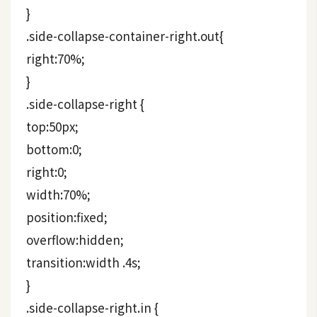
費
}
圖
.side-collapse-container-right.out{
庫
right:70%;
}
免
費
.side-collapse-right {
字
top:50px;
型
bottom:0;
right:0;
網
width:70%;
站
position:fixed;
架
overflow:hidden;
設
transition:width .4s;
}
W
o
.side-collapse-right.in {
r