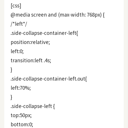
t
[css]
r
@media screen and (max-width: 768px) {
a
/*left*/
t
o
.side-collapse-container-left{
r
position:relative;
left:0;
去
transition:left .4s;
背
}
與
.side-collapse-container-left.out{
合
成
left:70%;
}
攝
影
.side-collapse-left {
top:50px;
商
bottom:0;
品