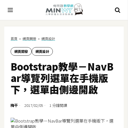
A
首頁
»
網頁開發
»
網頁設計
I
網頁開發
網頁設計
A
I
Bootstrap教學－NavB
工
具
ar導覽列選單在手機版
C
下，選單由側邊開啟
h
a
t
梅干
2017/02/05
1 分鐘閱讀
G
P
T