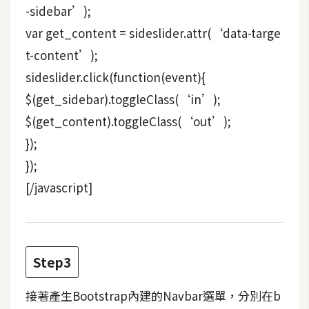
-sidebar’);
W
var get_content = sideslider.attr(‘data-targe
o
t-content’);
o
sideslider.click(function(event){
C
o
$(get_sidebar).toggleClass(‘in’);
m
$(get_content).toggleClass(‘out’);
m
});
e
r
});
c
[/javascript]
e
金
流
Step3
物
流
接著產生Bootstrap內建的Navbar選單，分別在b