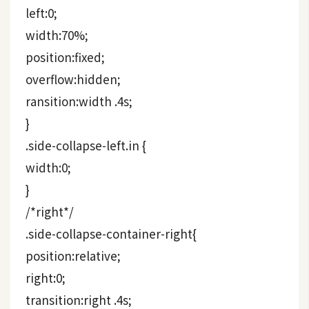
攝
left:0;
影
width:70%;
position:fixed;
手
overflow:hidden;
機
ransition:width .4s;
攝
影
}
.side-collapse-left.in {
width:0;
器
材
}
操
/*right*/
控
.side-collapse-container-right{
資
position:relative;
源
right:0;
免
transition:right .4s;