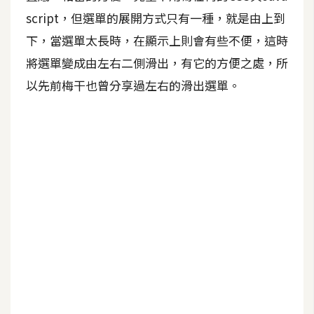
script，但選單的展開方式只有一種，就是由上到
A
I
下，當選單太長時，在顯示上則會有些不便，這時
應
用
將選單變成由左右二側滑出，有它的方便之處，所
以先前梅干也曾分享過左右的滑出選單。
設
計
網
站
影
像
A
d
o