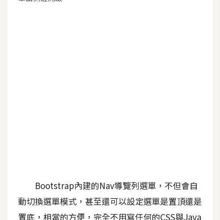
G
e
m
i
n
i
A
I
生
成
圖
片
Bootstrap內建的Nav導覽列選單，不但會自
動切換選單模式，甚至還可以設定選單是置頂還是
影
置底，相當的方便，完全不用寫任何的CSS與Java
片