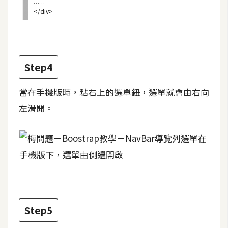
……
空
</div>
間
網
Step4
頁
設
當在手機版時，點右上的選單鈕，選單就會由右向
計
左滑開。
前
端
H
T
M
L
Step5
/
C