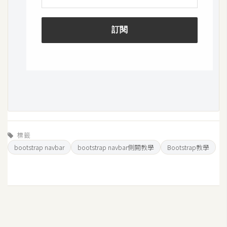
o
c
k
e
r
伺
服
器
設
標籤
定
bootstrap navbar
bootstrap navbar側開教學
Bootstrap教學
資
源
免
費
圖