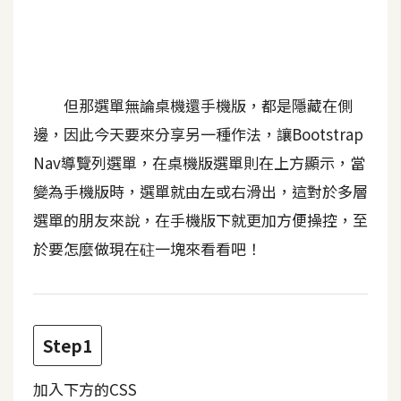
b
e
P
h
但那選單無論桌機還手機版，都是隱藏在側
o
邊，因此今天要來分享另一種作法，讓Bootstrap
t
o
Nav導覽列選單，在桌機版選單則在上方顯示，當
s
變為手機版時，選單就由左或右滑出，這對於多層
h
選單的朋友來說，在手機版下就更加方便操控，至
o
p
於要怎麼做現在砫一塊來看看吧！
I
l
Step1
l
u
加入下方的CSS
s