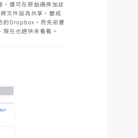
是，還可在原始碼旁加註
可將文件設為共享，變成
Dropbox，而先前要
，現在也趕快來看看。