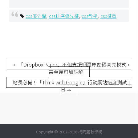
U
X
css優先權
,
css排序優先權
,
css教學
,
css權重
,
R
W
D
網
⇠ 「Dropbox Paper」不但支援網頁原始碼高亮模式，
頁
甚至還可加註解
後
站長必備！「Think with Google」行動網站速度測試工
端
具 ⇢
P
H
P
Copyright © 2007-2026 梅問題教學網
D