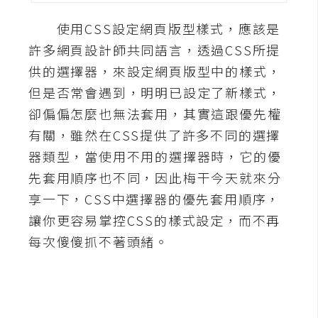
A
使用CSS設定網頁版型樣式，應該是
I
應
許多網頁設計師共同語言，透過CSS所提
用
供的選擇器，來設定網頁版型中的樣式，
但是否常會遇到，明明已設定了新樣式，
設
卻偏偏怎麼也無法套用，其實這跟優先權
計
有關，雖然在CSS提供了許多不同的選擇
器類型，當使用不用的選擇器時，它的優
網
先套用順序也不同，因此梅干今天就來分
站
享一下，CSS中選擇器的優先套用順序，
讓你更容易掌控CSS的樣式設定，而不再
影
每次傻傻抓不著頭緒。
像
A
d
o