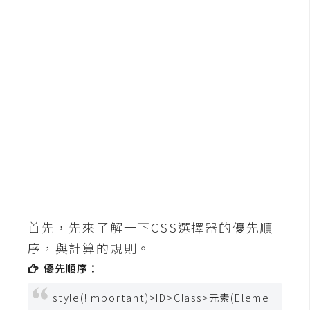
b
e
P
h
o
t
o
s
h
o
p
首先，先來了解一下CSS選擇器的優先順
I
序，與計算的規則。
l
優先順序：
l
u
style(!important)>ID>Class>元素(Eleme
s