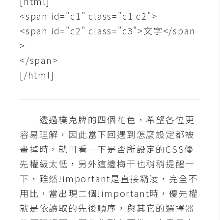
[html]
架
設
<span id="c1" class="c1 c2">
<span id="c2" class="c3">文字</span
主
>
機
</span>
與
[/html]
網
域
透過樸克牌的四個花色，希望各位更
S
容易理解，因此當下回遇到怎麼設定都被
E
O
畫掉時，就可看一下是否所設定的CSS優
工
先權級太低，另外這邊梅干也稍稍提醒一
具
下，雖然!important是直接霸凌，完全不
用比，當出現二個!important時，優先權
免
就是依讀取的先後順序，與其它的選擇器
費