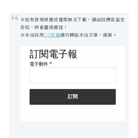
S
S
※如有發現掉圖或檔案無法下載，請由回應區留言
告知，將會盡速處理！
J
※本站採用
CC授權
請勿轉貼本站文章，謝謝。
a
v
a
S
c
r
i
p
t
U
I
/