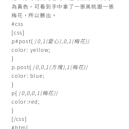
攝
為黃色，可看到手中拿了一張黑桃跟一張
影
梅花，所以勝出。
#css
手
[css]
機
p#post{ /
0,1(愛心),0,1(梅花)
/
攝
color: yellow;
影
}
p.post{ /
0,0,1(方塊),1(梅花)
/
器
color: blue;
材
}
操
控
p{ /
0,0,0,1(梅花)
/
color:red;
資
源
}
[/css]
免
#html