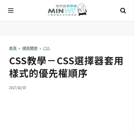
A
I
首頁
»
網頁開發
»
CSS
CSS教學－CSS選擇器套用
A
I
工
樣式的優先權順序
具
2017/02/07
C
h
a
t
G
P
T