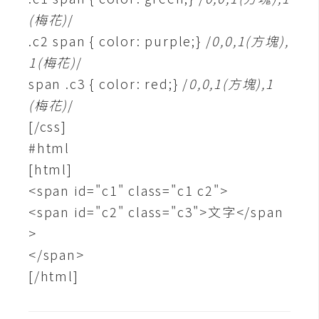
d
P
(梅花)
/
r
e
.c2 span { color: purple;} /
0,0,1(方塊),
s
1(梅花)
s
/
span .c3 { color: red;} /
0,0,1(方塊),1
安
(梅花)
/
裝
[/css]
與
#html
設
[html]
定
<span id="c1" class="c1 c2">
<span id="c2" class="c3">文字</span
外
>
掛
實
</span>
作
[/html]
電
商