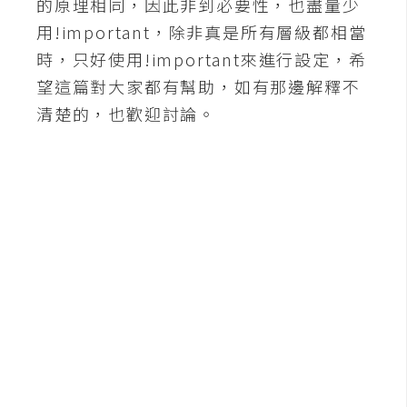
的原理相同，因此非到必要性，也盡量少
空
用!important，除非真是所有層級都相當
間
時，只好使用!important來進行設定，希
望這篇對大家都有幫助，如有那邊解釋不
網
清楚的，也歡迎討論。
頁
設
計
前
端
H
T
M
L
/
C