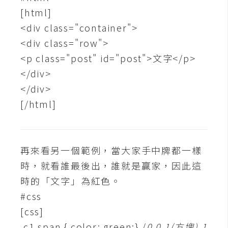
費
[html]
圖
庫
<div class="container">
<div class="row">
<p class="post" id="post">文字</p>
免
</div>
費
字
</div>
型
[/html]
網
再來看另一個範例，當大家手中牌都一樣
站
架
時，就看誰最後出，誰就是贏家，因此這
設
時的「文字」為紅色。
#css
W
[css]
o
r
.c1 span { color: green;} /
0,0,1(方塊),1