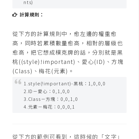
nts)
t
r
計算規則：
a
t
從下方的計算規則中，愈左邊的權重愈
o
r
高，同時若累積數量愈高，相對的層級也
愈高，把它想成樸克牌的話，分別就是黑
桃((style)!important)、愛心(ID)、方塊
去
(Class)、梅花(元素)。
背
與
1.style(!important)-黑桃：1,0,0,0
合
2.ID－愛心：0,1,0,0
成
3.Class－方塊：0,0,1,0
攝
4.元素－梅花：0,0,0,1
影
商
品
從下方的範例可看到，這時候的「文字」