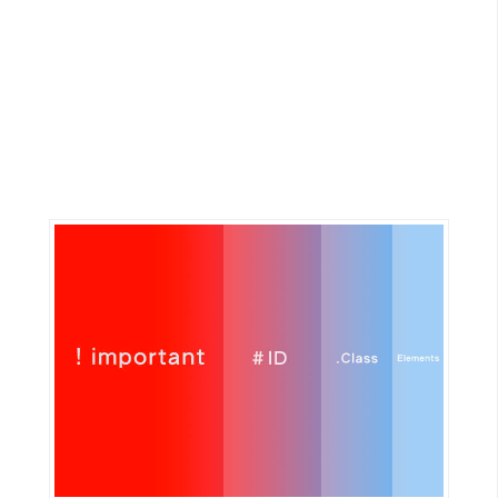
G
e
m
i
n
i
A
I
生
成
圖
片
影
片