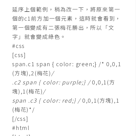
延序上個範例，稍為改一下，將原來第一
W
個的c1前方加一個元素，這時就會看到，
o
第一個變成有二張梅花勝出，所以「文
o
C
字」就會變成綠色。
o
#css
m
[css]
m
span.c1 span { color: green;} /* 0,0,1
e
r
(方塊),2(梅花)
/
c
.c2 span { color: purple;} /
0,0,1(方
e
塊),1(梅花)
/
span .c3 { color: red;} /
0,0,1(方塊),1
金
(梅花)*/
流
[/css]
物
#html
流